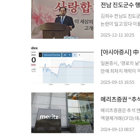
전남 진도군수 행
김희수 전남도 진도군
논란이 일고 있다 이를 지켜본 주민들은 "어르신을 위로하는 자리가 군수 개인의 해명무대로
변질됐다"며 곱지 않은 반응을 보였다. 11일 진도
2025-12-11 10:25
[아시아증시] 中
일본증시, ‘경로의 날
만에 최저치 하락이 악재 15일 아시아 증시는 중국의 부진한 경기지표에 따른 
로 혼조세를 나타냈다. 미국 연방준비제도의 기준금리 인하 전망과 미ㆍ중 무역회담에
2025-09-15 16:55
기대감 등이 매수세를
메리츠증권 “추석
메리츠증권은 추석 연
액결제거래(CFD) 데스크를 24
국가는 미국, 일본, 홍콩, 베트남, 
2024-09-13 08:57