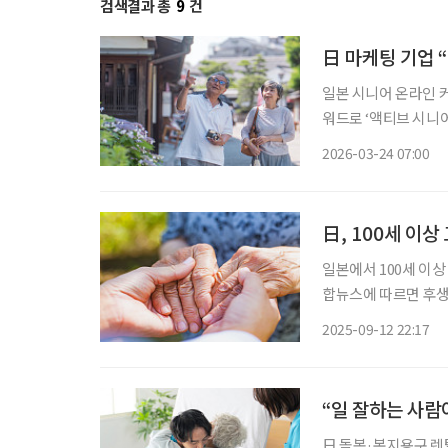
검색결과 총
9
건
日 마케팅 기업 
일본 시니어 온라인 
워드로 ‘액티브 시니
실제 소비 주체를 읽어
2026-03-24 07:00
日, 100세 이상
일본에서 100세 이상 
합뉴스에 따르면 후생노
로 1년 전보다 4644
2025-09-12 22:17
생노동성이 1963년부
“일 잘하는 사람
日 돌봄·복지용구 렌탈