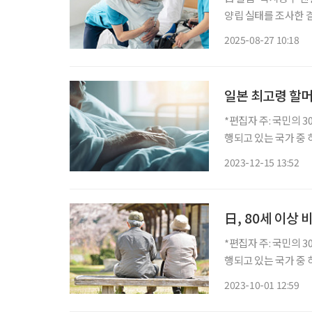
양립 실태를 조사한 
못하고 있는 것으로 
2025-08-27 10:18
통·공감 능력 등 비
일본 최고령 할머
*편집자 주: 국민의 
행되고 있는 국가 중 하나인 일
전 숨을 거뒀습니다. 
2023-12-15 13:52
日, 80세 이상 
*편집자 주: 국민의 
행되고 있는 국가 중 하나인 일
日, 케로노히)’이 있습니
2023-10-01 12:59
맞아 총무성은 인구추