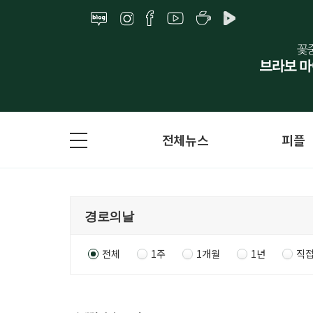
전체뉴스
피플
전체
1주
1개월
1년
직