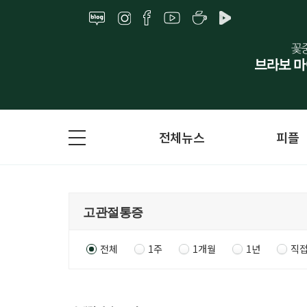
전체뉴스
피플
전체
1주
1개월
1년
직