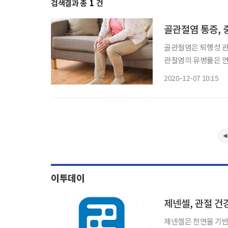
검색결과 총
1
건
골관절염 통증, 
골관절염은 퇴행성 관
관절염의 유병률은 연
는 2015년 352만9
2020-12-07 10:15
지난해에는 50세 이상
이투데이
제넨셀, 관절 건
제넨셀은 천연물 기반 관