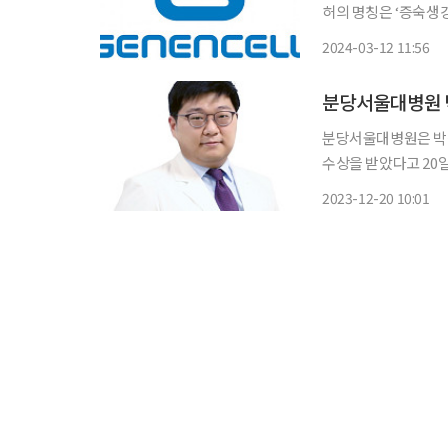
허의 명칭은 ‘증숙생
분으로 포함하는 퇴행성 관절염
2024-03-12 11:56
으로 법제(法製)한 생
분당서울대병원 
분당서울대병원은 박
수상을 받았다고 20일 밝혔다. 국제학술상 최우수상은 국제학술지
구와 의학 발전에 기여
2023-12-20 10:01
세라믹 관절면을 사용
성