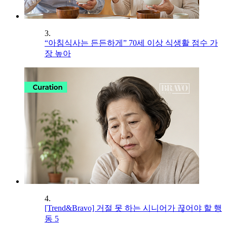
3.
“아침식사는 든든하게” 70세 이상 식생활 점수 가
장 높아
4.
[Trend&Bravo] 거절 못 하는 시니어가 끊어야 할 행
동 5