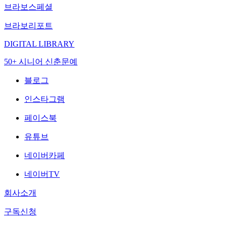
브라보스페셜
브라보리포트
DIGITAL LIBRARY
50+ 시니어 신춘문예
블로그
인스타그램
페이스북
유튜브
네이버카페
네이버TV
회사소개
구독신청