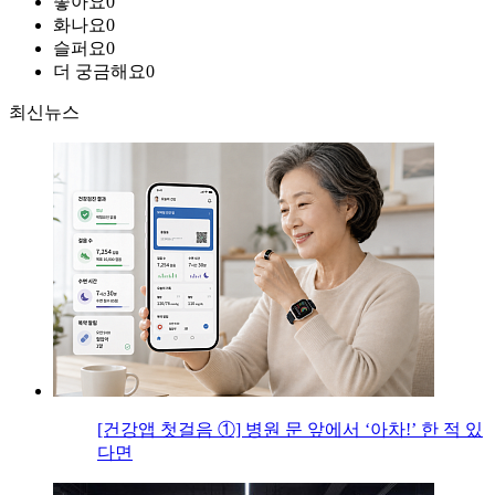
좋아요
0
화나요
0
슬퍼요
0
더 궁금해요
0
최신뉴스
[건강앱 첫걸음 ①] 병원 문 앞에서 ‘아차!’ 한 적 있
다면