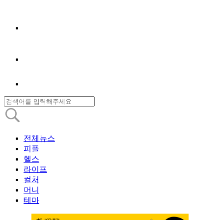
전체뉴스
피플
헬스
라이프
컬처
머니
테마