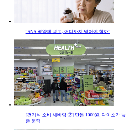
“SNS 영양제 광고, 어디까지 믿어야 할까”
[건기식 소비 새바람 ②] 단돈 1000원, 다이소가 낮
춘 문턱