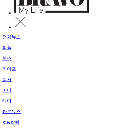
전체뉴스
피플
헬스
라이프
컬처
머니
테마
카드뉴스
컷&칼럼