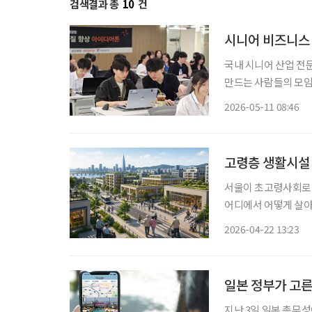
검색결과 총
10
건
시니어 비즈니스 
국내 시니어 산업 전
만드는 사람들의 모임’을 주제로 1
기 참가자를 모집한다고
2026-05-11 08:46
비즈니스 스터디와 시
고령층 생활시설 
서울이 초고령사회로 
어디에서 어떻게 살아
22일 서울연구원이 
2026-04-22 13:23
용 체계 강화 필요’에
일본 정부가 고른
지난 3일 일본 총무성