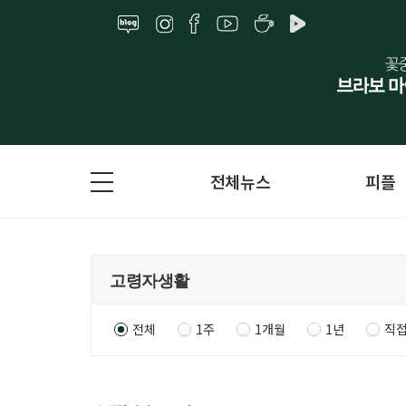
전체뉴스
피플
전체
1주
1개월
1년
직