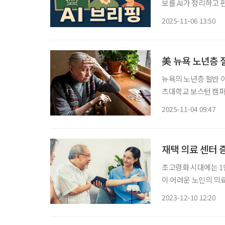
보를 AI가 정리하고 편집국 기자가
명 늘어…노인빈곤 심화 대한민국의 노인빈곤율이 16년째 OECD 회원국 중 1위
2025-11-06 13:50
국회 기획재정위원회
美 뉴욕 노년층 절
뉴욕의 노년층 절반 
츠대학교 보스턴 캠퍼
(Elder Economi
2025-11-04 09:47
구의 59%, 1인 남성
재택 의료 센터 
초고령화 시대에는 1인
이 어려운 노인의 의료
업을 진행하고 있다.
2023-12-10 12:20
재택 의료 사업들이 진