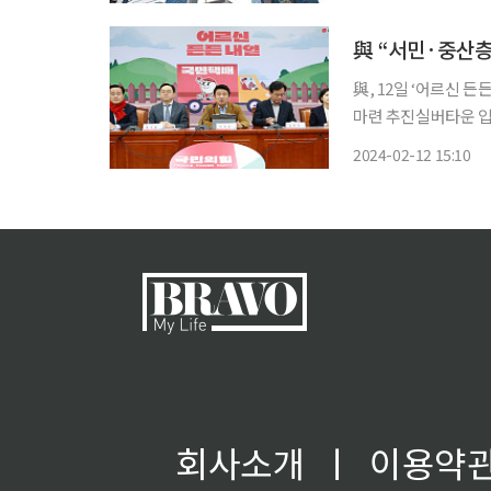
정을 대상으로 △시니
與, 12일 ‘어르신 
마련 추진실버타운 입
→2만호 국민의힘이 서민·중산층을 타깃으로 하는 노인복지주택(실버타운)의 공급 확대를
2024-02-12 15:10
위해 건축 및 승인 
회사소개
ㅣ
이용약