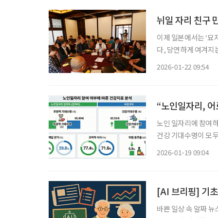
뉘일 자리 친구 
이제 일본에서는 ‘묘
다, 당연하게 여겨지
사람들이 생전에 모여 
2026-01-22 09:54
선에서, 장차 안장될
“노인일자리, 어
노인 일자리에 참여
건강 기대수명이 모두
다. 한국노인인력개발원
2026-01-19 09:04
번 조사는 2024년 
[AI 브리핑] 기
바쁜 일상 속 알짜 뉴