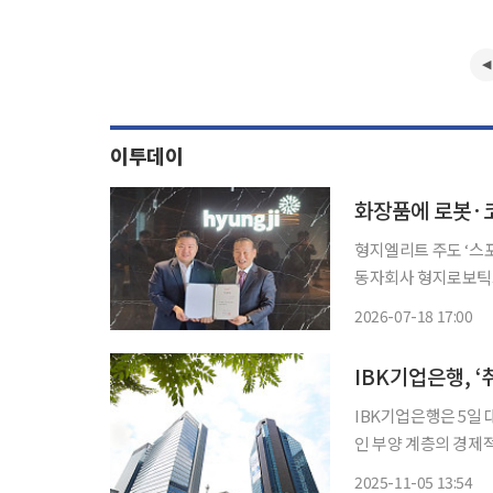
이투데이
화장품에 로봇·코
형지엘리트 주도 ‘스
동자회사 형지로보틱스
행 추진 교복 사업을 주축으로 성장해 온 패션그룹형지(형지)가 최근 몇 년 새 기존 사업 환경
2026-07-18 17:00
변화 속 해외 진출과
IBK기업은행, 
IBK기업은행은 5일
인 부양 계층의 경제
진했다고 밝혔다. 이번 프로그램은 기준 소득 이하 고령자 및 노부모 부양 중소기업 근로자 가
2025-11-05 13:54