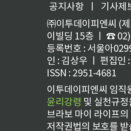
공지사항
ㅣ
기사제
㈜이투데이피엔씨 (제호
이빌딩 15층 ㅣ ☎ 02)
등록번호 : 서울아02992
인 : 김상우 ㅣ 편집인
ISSN : 2951-4681
이투데이피엔씨 임직원
윤리강령
및 실천규정을
브라보 마이 라이프의
저작권법의 보호를 받