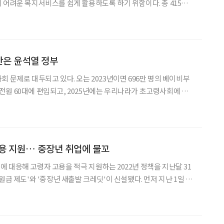
려운 복지서비스를 쉽게 활용하도록 하기 위함이다. 총 415쪽
여 종류에 달하는 전 부처 복지사업에 대한 안내가 담겨 있다. 생애주
다순 색인을 이용해 국민들이 각자 처한 상황에 따라
 안은 윤석열 정부
 문제로 대두되고 있다. 오는 2023년이면 696만 명의 베이비부
)가 전원 60대에 편입되고, 2025년에는 우리나라가 초고령사회에 진
 생산연령인구(15∼64세) 감소다. 통계청의 지난해 12월
64세 인구는 2020년 3737만
용 지원… 중장년 취업에 물꼬
 대응해 고령자 고용을 적극 지원하는 2022년 정책을 지난달 31
제도'와 '중장년 새출발 크레딧'이 신설됐다. 먼저 지난 1일 시
제도'는 고령자의 적극적 노동 시장 참여를 통한 고용 안정을 위해
근로자의 수가 증가한 중소 및 중견 기업에게