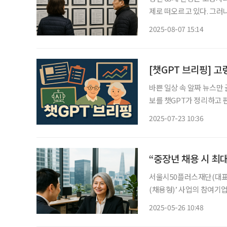
제로 떠오르고 있다. 그러
등을 초래할 수 있다는 우려가 제기된다. 국회입법조사처는 5
2025-08-07 15:14
떻게 맞이할 것인가’ 보고
[챗GPT 브리핑] 
바쁜 일상 속 알짜 뉴스만
보를 챗GPT가 정리하고 편집국 기자
신고 급증 22일 한국소비자
2025-07-23 10:36
상 고령층 이동전화 계약 
“중장년 채용 시 최대
서울시50플러스재단(대표이
(채용형)’ 사업의 참여기
을 채용한 기업에 고용안정
2025-05-26 10:48
로 하며, 참여기업에는 신규 