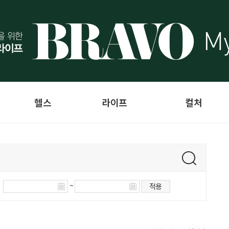
헬스
라이프
컬처
~
적용