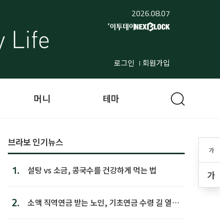
2026.08.07
로그인
회원가입
머니
테마
브라보 인기뉴스
가
1.
설탕 vs 소금, 콩국수를 건강하게 먹는 법
가
2.
소액 직역연금 받는 노인, 기초연금 수령 길 열린
다