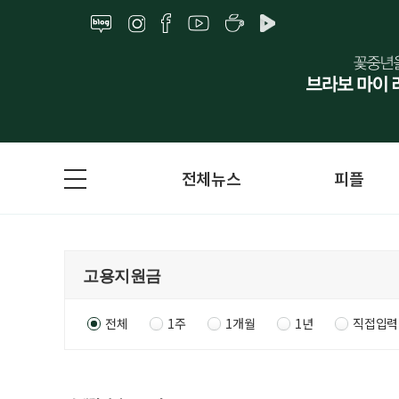
전체뉴스
피플
전체
1주
1개월
1년
직접입력