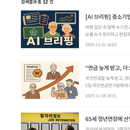
검색결과 총
12
건
[AI 브리핑] 중소기
바쁜 일상 속 알짜 뉴스만
보를 AI가 정리하고 편집국 기자가 검수해
선별 재고용이 현실적” 중
2025-11-21 16:03
용연장 방식으로 ‘선별 재
“연금 늦게 받고, 
국민연금을 늦게 받고, 정
5일 국민연금연구원에 따
보고서를 통해 “앞으로 
2025-11-05 14:31
65세 정년연장에 
정년 65세 연장은 고령자