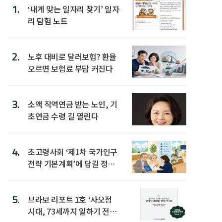
1.
‘내게 맞는 일자리 찾기’ 일자
리 탐험 노트
2.
노후 대비로 달러보험? 환율
오르면 보험료 부담 커진다
3.
소액 직역연금 받는 노인, 기
초연금 수령 길 열린다
4.
초고령사회 ‘제1차 국가인구
전략 기본계획’에 담길 정책
은
5.
브라보 리포트 1호 ‘사오정
시대, 73세까지 일하기 전략’