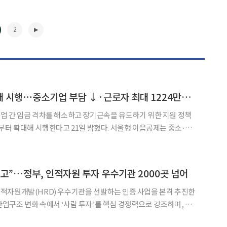
2
서울형 이음공제 확대 시행⋯중소기업 부담 ↓·근로자 최대 1224만원 혜택
업 간 임금 격차를 해소하고 장기근속을 유도하기 위한 지원 정책
 시행한다고 21일 밝혔다. 서울형 이음공제는 중소·중
19~39세)과 중장년(만 50~64세)을 신규 채용할 경우 매월 근로
시와 기업이 각각 12만원씩 공동 적립하는 사업이다.
▶
 공고”…정부, 인적자원 투자 우수기관 2000곳 넘어
적자원개발(HRD) 우수기관을 선발하는 인증 사업을 본격 추진한
리겠다는 구상이다. 교육부와 고용노동부는 30일부