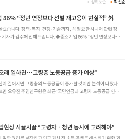
정확도순
최신순
업 86% “정년 연장보다 선별 재고용이 현실적” 外
 골랐습니다. 정책·복지·건강·기술까지, 꼭 필요한 시니어 관련 정
 전해드립니다. ◆중소기업 86% “정년 연장보다
소기업중앙회 조사에 따르면 중소기업 86.2%가 정년퇴직자의 고
고용’을 가장 현실적이라고 답했다. 법정 정년 연장
더 오래 일하면…고령층 노동공급 증가 예상”
년이 길어지면 고령층의 노동공급이 증가할 것이란 분석이 나왔다.
르면 오유진 주임연구원은 최근 ‘국민연금과 고령자 노동공급 연구’
수급개시연령이 단계적으로 상향되면 고령층의 노동공급에 미치는
영향이 유의하게 나타날 여지도 있다”고 진단했다. 오 주임연구원은 다수의 국내외
산업현장 시끌시끌 “고령자ㆍ청년 동시에 고려해야”
의 일할 권리를 보장하고 연금 개시 전 소득 공백을 해소하기 위한 과