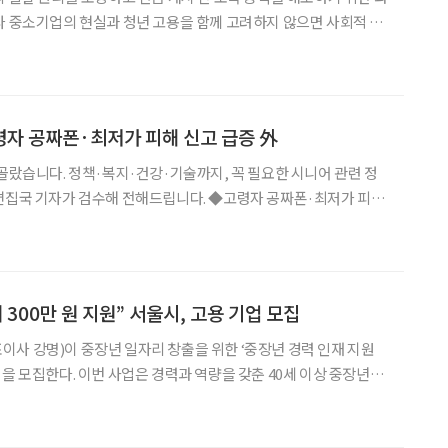
나 중소기업의 현실과 청년 고용을 함께 고려하지 않으면 사회적 갈
일 발간한 ‘정년 65세 시대를 어
서를 통해 “정년연장은 고령자의 노후 소득보장과
고령자 공짜폰·최저가 피해 신고 급증 外
 골랐습니다. 정책·복지·건강·기술까지, 꼭 필요한 시니어 관련 정
가 검수해 전해드립니다. ◆고령자 공짜폰·최저가 피해
원에 따르면, 단말기 유통법 폐지 이후 경쟁이 심화되며, 65세 이
피해가 증가하고 있다. 계약 내용과 실제 청구 금
 300만 원 지원” 서울시, 고용 기업 모집
사 강명)이 중장년 일자리 창출을 위한 ‘중장년 경력 인재 지원
업을 모집한다. 이번 사업은 경력과 역량을 갖춘 40세 이상 중장년층
화 비용을 지원하는 방식으로 진행된다. 총 160명의 채용을 목표
채용자 1인당 최대 300만 원(월 최대 100만 원