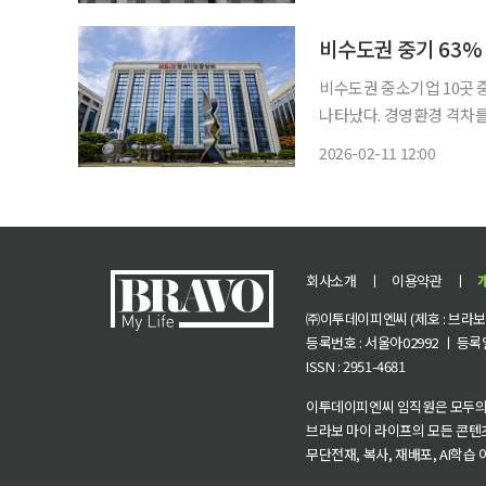
터 ‘2026년 인적자원개발
비수도권 중기 63% 
비수도권 중소기업 10곳 
나타났다. 경영환경 격차를 가장 
일 이같은 내용이 담긴 '지방
2026-02-11 12:00
수도권 중소기업은 비수도권
회사소개
ㅣ
이용약관
ㅣ
㈜이투데이피엔씨 (제호 : 브라보 마
등록번호 : 서울아02992 ㅣ 등록일자
ISSN : 2951-4681
이투데이피엔씨 임직원은 모두의
브라보 마이 라이프의 모든 콘텐
무단전재, 복사, 재배포, AI학습