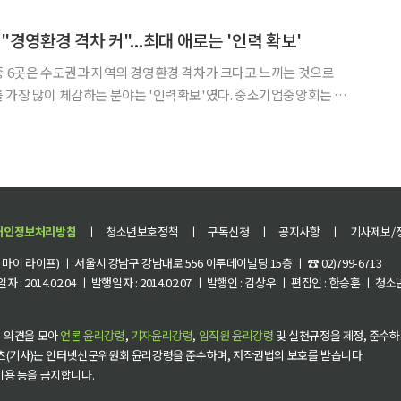
 우수기관 인증(Best-HRD) 사업’을 공고하고 신청
"경영환경 격차 커"...최대 애로는 '인력 확보'
중 6곳은 수도권과 지역의 경영환경 격차가 크다고 느끼는 것으로
많이 체감하는 분야는 '인력확보'였다. 중소기업중앙회는 11
 중소기업 지원정책 관련 의견조사' 결과를 발표했다. 조사 결과
 기업과의 경영환경 격차에 대해 ‘보통이다(48.3
개인정보처리방침
ㅣ
청소년보호정책
ㅣ
구독신청
ㅣ
공지사항
ㅣ
기사제보/
이 라이프) ㅣ 서울시 강남구 강남대로 556 이투데이빌딩 15층 ㅣ ☎ 02)799-6713
 : 2014.02.04 ㅣ 발행일자 : 2014.02.07 ㅣ 발행인 : 김상우 ㅣ 편집인 : 한승훈 ㅣ
 의견을 모아
언론 윤리강령
,
기자윤리강령
,
임직원 윤리강령
및 실천규정을 제정, 준수하
츠(기사)는 인터넷신문위원회 윤리강령을 준수하며, 저작권법의 보호를 받습니다.
 이용 등을 금지합니다.