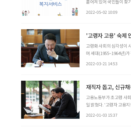
흩어져 있어 국민들이 찾기 어
에 달하는 책자에는 450
2022-05-02 10:09
기별, 대상 특성별, 가나
'고령자 고용' 숙제
고령화 사회의 심각성이 사회
머 세대(1955~1964년
입한다. 특히 가장 큰 문제는 급격한
2022-03-21 14:53
장래인구추계에 따르면 15∼
재직자 돕고, 신규채
고용노동부가 초고령 사회에
일 밝혔다. '고령자 고용지원금 
행된 '고령자 고용지원금 
2022-01-03 15:37
마련됐다. 만 60세 이상 