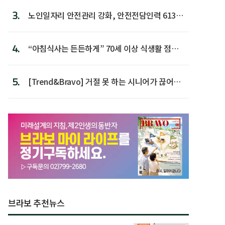
3.
노인일자리 안전관리 강화, 안전전담인력 613명
첫 배치
4.
“아침식사는 든든하게” 70세 이상 식생활 점수
가장 높아
5.
[Trend&Bravo] 거절 못 하는 시니어가 끊어야
할 행동 5
브라보 추천뉴스