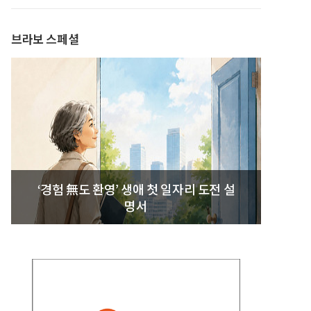
발간
브라보 스페셜
‘경험 無도 환영’ 생애 첫 일자리 도전 설
명서