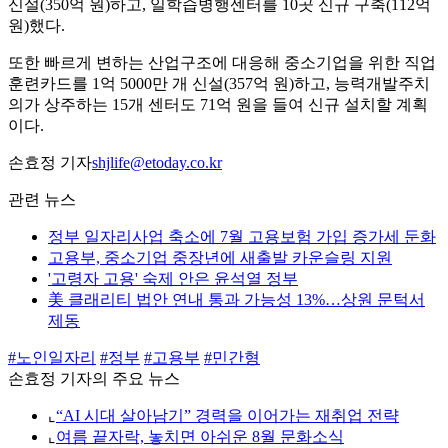
신설(350억 원)하고, 일학습병행센터를 10곳 신규 구축(112억
원)했다.
또한 빠르게 변하는 산업구조에 대응해 중소기업을 위한 직업
훈련카드를 1억 5000만 개 신설(357억 원)하고, 능력개발주치
의가 상주하는 15개 센터도 71억 원을 들여 신규 설치할 계획
이다.
손효정 기자
shjlife@etoday.co.kr
관련 뉴스
정부 일자리사업 축소에 7월 고용보험 가입 증가세 둔화
고용부, 중소기업 중장년에 새출발 카운슬링 지원
'고령자 고용' 숙제 안은 윤석열 정부
美 클래리티 법안 연내 통과 가능성 13%…상원 문턱서
제동
#노인일자리
#정부
#고용부
#민간형
손효정 기자의 주요 뉴스
⌞
“AI 시대 살아남기” 경력을 이어가는 재취업 전략
⌞
여름 끝자락, 놓치면 아쉬운 8월 문화소식