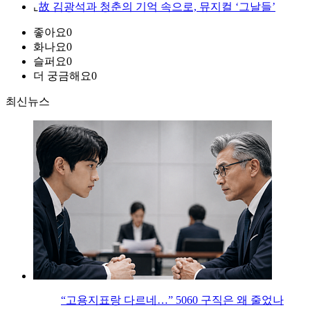
⌞
故 김광석과 청춘의 기억 속으로, 뮤지컬 ‘그날들’
좋아요
0
화나요
0
슬퍼요
0
더 궁금해요
0
최신뉴스
“고용지표랑 다르네…” 5060 구직은 왜 줄었나