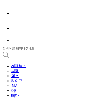
전체뉴스
피플
헬스
라이프
컬처
머니
테마