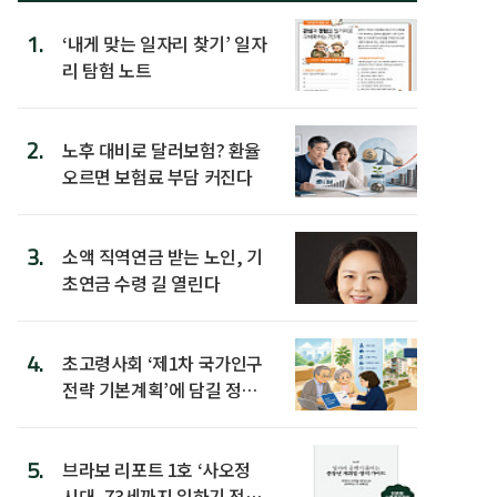
1.
‘내게 맞는 일자리 찾기’ 일자
리 탐험 노트
2.
노후 대비로 달러보험? 환율
오르면 보험료 부담 커진다
3.
소액 직역연금 받는 노인, 기
초연금 수령 길 열린다
4.
초고령사회 ‘제1차 국가인구
전략 기본계획’에 담길 정책
은
5.
브라보 리포트 1호 ‘사오정
시대, 73세까지 일하기 전략’