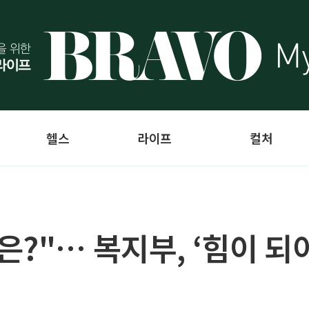
헬스
라이프
컬처
은?"… 복지부, ‘힘이 되