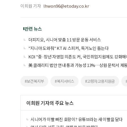
이희원 기자
lhwon96@etoday.co.kr
관련 뉴스
더피지오, 시니어 맞춤 1:1 방문 운동 서비스
"지니야 도와줘" KT AI 스피커, 독거노인 돕는다
KDI "중·장년 자영업 의존도 커, 국민취업지원제도 강화해
美 클래리티 법안 연내 통과 가능성 13%…상원 문턱서 제
#보건복지부
#복지서비스
#고령자고용지원금
이희원 기자의 주요 뉴스
시니어가 이빨 빠진 호랑이? 유튜브라는 새 이빨을 달다