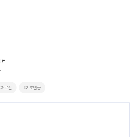
야"
동
#어르신
#기초연금