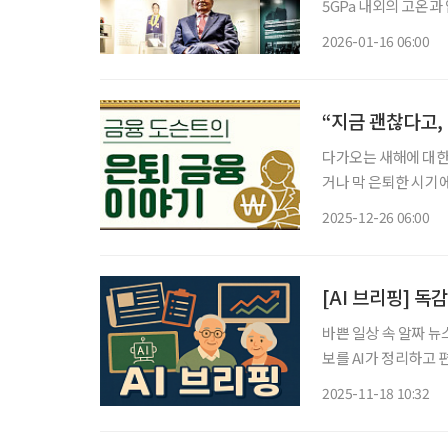
5GPa 내외의 고온과
긴 세월을 겪다 보면
2026-01-16 06:00
그런 일은 흔한 것이 
다가오는 새해에 대한
거나 막 은퇴한 시기
이다. 지금은 괜찮지만
2025-12-26 06:00
말에는 단순한 결산을
[AI 브리핑] 독
바쁜 일상 속 알짜 뉴
보를 AI가 정리하고 편집국 기자가
증… 고위험군 예방접
2025-11-18 10:32
2일~8일) 전국 의원급