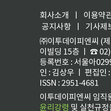
회사소개
ㅣ
이용약
공지사항
ㅣ
기사제
㈜이투데이피엔씨 (제호
이빌딩 15층 ㅣ ☎ 02)
등록번호 : 서울아02992
인 : 김상우 ㅣ 편집인
ISSN : 2951-4681
이투데이피엔씨 임직원
윤리강령
및 실천규정을