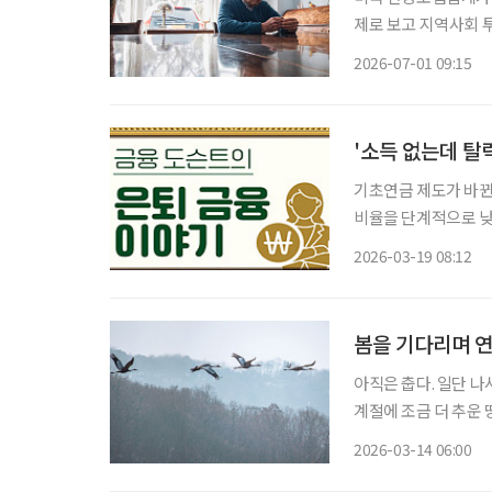
제로 보고 지역사회 
역사회 연결망과 가족
2026-07-01 09:15
이다. 미국 건강
'소득 없는데 탈락
기초연금 제도가 바뀐
비율을 단계적으로 낮
15%, 2030년에는 10%까지 낮아질 전
2026-03-19 08:12
있지만, 정작 은퇴자
봄을 기다리며 
아직은 춥다. 일단 나
계절에 조금 더 추운 
로 바뀌는 순간이다. 경기도 연천군은 낮은 기온으로 손꼽히는 대한민국 최북단이며, 최전방
2026-03-14 06:00
이라는 말이 언제나 