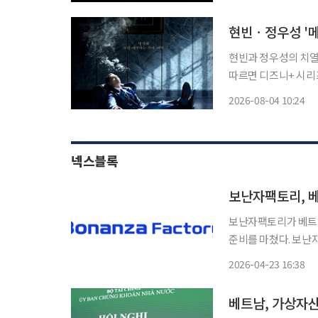
(Project ZETA) 
현빈ㆍ정우성 '메
현빈과 정우성의 치열한 대
따르면 디즈니+ 시리즈 '메
아'는 1970년대를
2026-08-04 10:24
(현빈 분)와 그를 추
넥스블록
보난자팩토리, 베
보난자팩토리가 베트남
준비를 마쳤다. 보난자팩토리는 22일(현지시간) 베트남 군인상업은행(MB은행·MBBank)
과 가상자산 거래소 간
2026-04-23 16:38
베트남, 가상자산