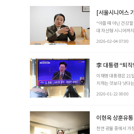
“아플 때 아닌 건강할
대 자산형 시니어까지 수요 확대 "가양타워 입주자 평균 연령
으로는 더 낮아질 겁니다.
2026-02-04 07:00
스 가양타워 운영을 
李 대통령 “퇴직
이재명 대통령은 21
치하는 것보다 낫다는 보
이날 청와대 영빈관에
2026-01-22 00:00
금, 사학연금, 군인
이현옥 상훈유통 
천연 광물 중에서 가장