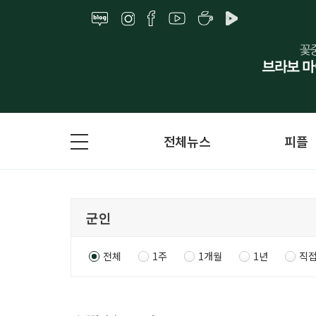
전체뉴스
피플
전체
1주
1개월
1년
직