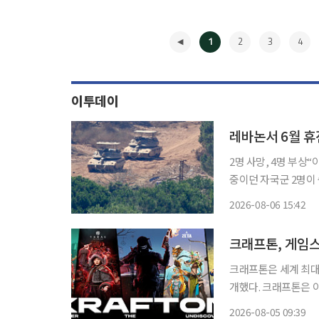
1
2
3
4
이투데이
레바논서 6월 휴
2명 사망, 4명 부상
중이던 자국군 2명이
긴장감이 다시 번지고 있다. 5일(현지시간) AP통신에 따르면 이스라엘
2026-08-06 15:42
국 군인 2명이 죽고 
◀
크래프톤, 게임스
크래프톤은 세계 최대 
개했다. 크래프톤은 이달 26일부터 30일까지 독일 쾰른에서 열리는 게임스컴 2026에 참가해
펍지(PUBG) 스튜디
2026-08-05 09:39