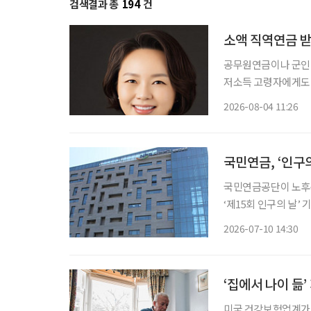
검색결과 총
194
건
소액 직역연금 받
공무원연금이나 군인
저소득 고령자에게도 
는 연금액과 소득·재산 수
2026-08-04 11:26
의원은 소액 직역연금
록
국민연금, ‘인구
국민연금공단이 노후준
‘제15회 인구의 날’ 기
보건복지부가 주최한 
2026-07-10 14:30
다고
‘집에서 나이 듦
미국 건강보험업계가 