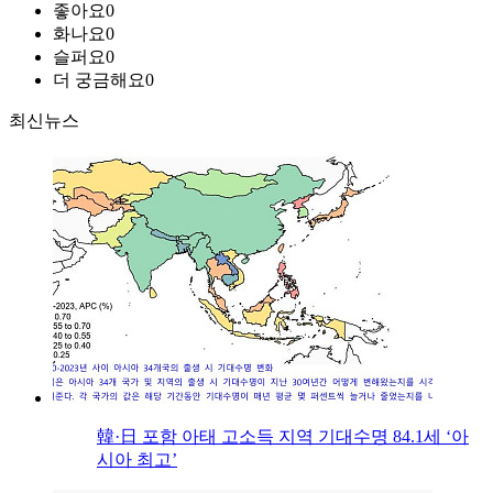
좋아요
0
화나요
0
슬퍼요
0
더 궁금해요
0
최신뉴스
韓·日 포함 아태 고소득 지역 기대수명 84.1세 ‘아
시아 최고’