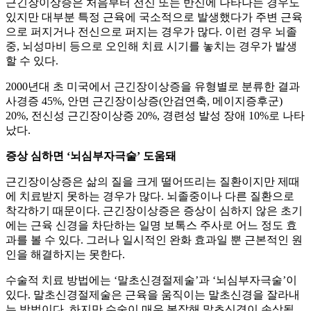
근긴장이상증은 처음부터 전신 또는 반신에 나타나는 경우도
있지만 대부분 특정 근육에 국소적으로 발생했다가 주변 근육
으로 퍼지거나 전신으로 퍼지는 경우가 많다. 이런 경우 뇌졸
중, 뇌성마비 등으로 오인해 치료 시기를 놓치는 경우가 발생
할 수 있다.
2000년대 초 미국에서 근긴장이상증을 유형별로 분류한 결과
사경증 45%, 안면 근긴장이상증(안검연축, 메이지증후군)
20%, 전신성 근긴장이상증 20%, 경련성 발성 장애 10%로 나타
났다.
증상 심하면 ‘뇌심부자극술’ 도움돼
근긴장이상증은 삶의 질을 크게 떨어뜨리는 질환이지만 제때
에 치료받지 못하는 경우가 많다. 뇌졸중이나 다른 질환으로
착각하기 때문이다. 근긴장이상증은 증상이 심하지 않은 초기
에는 근육 신경을 차단하는 일명 보톡스 주사로 어느 정도 효
과를 볼 수 있다. 그러나 일시적인 완화 효과일 뿐 근본적인 원
인을 해결하지는 못한다.
수술적 치료 방법에는 ‘말초신경절제술’과 ‘뇌심부자극술’이
있다. 말초신경절제술은 근육을 움직이는 말초신경을 잘라내
는 방법이다. 하지만 수술이 매우 복잡해 말초신경이 손상될