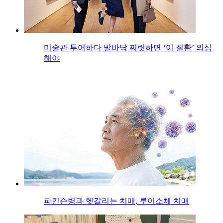
미술관 투어하다 발바닥 찌릿하면 ‘이 질환’ 의심
해야
파킨슨병과 헷갈리는 치매, 루이소체 치매