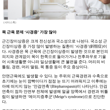
(셔터스톡)
목 근육 문제 ‘사경증’ 가장 많아
근긴장이상증은 크게 전신성과 국소성으로 나뉜다. 국소성 근
긴장이상증 중 가장 많이 발병하는 질환이 ‘사경증’(斜頸症)이
다. 사경증은 목 근육에 근긴장이상증이 발생한 것으로 본인의
의지와 관계없이 목이 한쪽으로 돌아가거나 전후좌우로 기울
어 사회생활뿐 아니라 일상생활에 큰 불편을 준다. 머리의 비
틀림, 경련, 머리 떨림, 목 통증 등이 주요 증상이다.
안면근육에도 발생할 수 있다. 눈 주위의 근육경련과 수축으로
초기에는 눈이 깜빡이다가 점점 눈 뜨기 어려워지고 이후에는
아예 떠지지 않는 ‘안검연축’(Blepharospasm)이 나타난다. 안검
연축이 점차 안면부 전체에 발생해 얼굴 양쪽에서 경련과 뒤틀
림이 발생하면 ‘메이지증후군’(Meige's syndrome)으로 진단한
다.