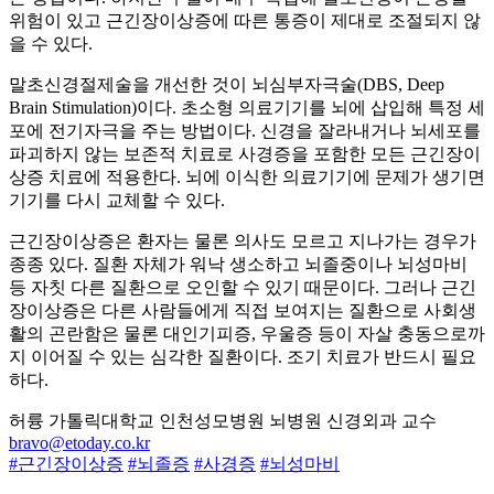
위험이 있고 근긴장이상증에 따른 통증이 제대로 조절되지 않
을 수 있다.
말초신경절제술을 개선한 것이 뇌심부자극술(DBS, Deep
Brain Stimulation)이다. 초소형 의료기기를 뇌에 삽입해 특정 세
포에 전기자극을 주는 방법이다. 신경을 잘라내거나 뇌세포를
파괴하지 않는 보존적 치료로 사경증을 포함한 모든 근긴장이
상증 치료에 적용한다. 뇌에 이식한 의료기기에 문제가 생기면
기기를 다시 교체할 수 있다.
근긴장이상증은 환자는 물론 의사도 모르고 지나가는 경우가
종종 있다. 질환 자체가 워낙 생소하고 뇌졸중이나 뇌성마비
등 자칫 다른 질환으로 오인할 수 있기 때문이다. 그러나 근긴
장이상증은 다른 사람들에게 직접 보여지는 질환으로 사회생
활의 곤란함은 물론 대인기피증, 우울증 등이 자살 충동으로까
지 이어질 수 있는 심각한 질환이다. 조기 치료가 반드시 필요
하다.
허륭 가톨릭대학교 인천성모병원 뇌병원 신경외과 교수
bravo@etoday.co.kr
#근긴장이상증
#뇌졸증
#사경증
#뇌성마비