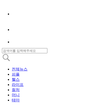
전체뉴스
피플
헬스
라이프
컬처
머니
테마