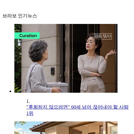
브라보 인기뉴스
1.
"후회하지 않으려면" 60세 넘어 끊어내야 할 사람
1위