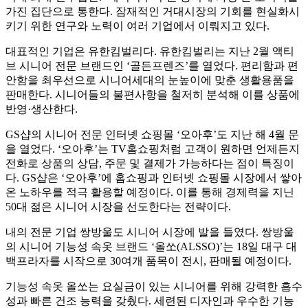
가진 집단으로 통한다. 잠재적인 거대시장의 기회를 현실화시
키기 위한 연구와 노력이 여러 기업에서 이뤄지고 있다.
대표적인 기업은 유한킴벌리다. 유한킴벌리는 지난 2월 액티
브 시니어 전문 브랜드인 ‘골든프렌즈’를 열었다. 편리함과 편
안함을 최우선으로 시니어세대의 눈높이에 맞춘 생활용품을
판매한다. 시니어들의 불편사항을 철저히 분석해 이를 상품에
반영·생산한다.
GS샵의 시니어 전문 인터넷 쇼핑몰 ‘오아후’도 지난 해 4월 문
을 열었다. ‘오아후’는 TV홈쇼핑처럼 고객이 원하면 언제든지
전화로 상품의 상담, 주문 및 결제가 가능하다는 점이 특징이
다. GS샵은 ‘오아후’에 홈쇼핑과 인터넷 쇼핑몰 시장에서 쌓아
온 노하우를 적극 활용할 예정이다. 이를 통해 경제력을 지닌
50대 젊은 시니어 시장을 선도한다는 전략이다.
내의 전문 기업 쌍방울도 시니어 시장에 발을 들였다. 쌍방울
의 시니어 기능성 속옷 브랜드 ‘올쏘(ALSSO)’는 18일 대구 대
백프라자를 시작으로 30여개 품목이 전시, 판매될 예정이다.
기능성 속옷 올쏘는 요실금이 있는 시니어를 위해 강력한 흡수
성과 빠른 건조 능력을 갖췄다. 세련된 디자인과 우수한 기능