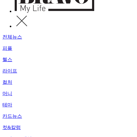
전체뉴스
피플
헬스
라이프
컬처
머니
테마
카드뉴스
컷&칼럼