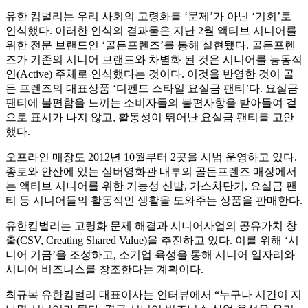
유한 킴벌리는 우리 사회의 고령화를 ‘문제’가 아닌 ‘기회’로
인식했다. 이러한 인식의 결과물은 지난 2월 액티브 시니어를
위한 전문 브랜드인 ‘골든프렌즈’를 통해 실현됐다. 골든프렌
즈가 기존의 시니어 브랜드와 차별화 된 것은 시니어를 능동적
인(Active) 주체로 인식했다는 것이다. 이것을 반영한 것이 골
든 프렌즈의 대표상품 ‘디펜드 스타일 요실금 팬티’다. 요실금
팬티에 불편함을 느끼는 소비자들의 불편사항을 받아들여 겉
으로 표시가 나지 않고, 활동성이 뛰어난 요실금 팬티를 고안
했다.
오프라인 매장도 2012년 10월부터 2곳을 시범 운영하고 있다.
종로와 안산에 있는 실버영화관 내부의 골든프렌즈 매장에서
는 액티브 시니어를 위한 기능성 신발, 가스차단기, 요실금 팬
티 등 시니어들의 활동적인 생활을 도와주는 상품을 판매한다.
유한킴벌리는 고령화 문제 해결과 시니어사업의 공유가치 창
출(CSV, Creating Shared Value)을 추진하고 있다. 이를 위해 ‘시
니어 기금’을 조성하고, 소기업 육성을 통해 시니어 일자리와
시니어 비즈니스를 창조한다는 계획이다.
최규복 유한킴벌리 대표이사는 인터뷰에서 “누구나 시간이 지