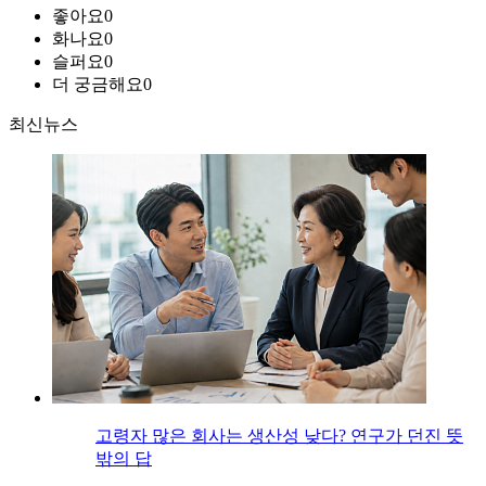
좋아요
0
화나요
0
슬퍼요
0
더 궁금해요
0
최신뉴스
고령자 많은 회사는 생산성 낮다? 연구가 던진 뜻
밖의 답