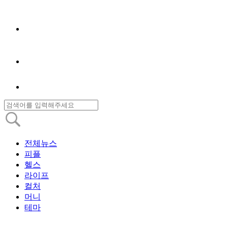
전체뉴스
피플
헬스
라이프
컬처
머니
테마