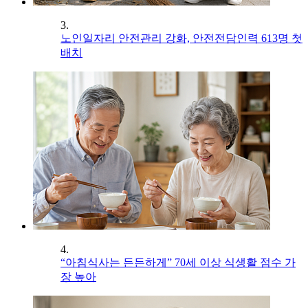
3.
노인일자리 안전관리 강화, 안전전담인력 613명 첫
배치
4.
“아침식사는 든든하게” 70세 이상 식생활 점수 가
장 높아