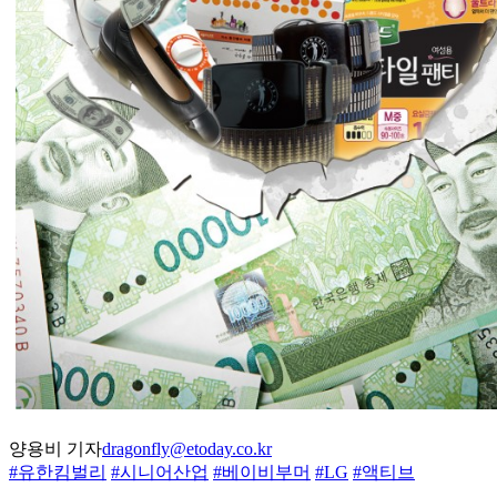
양용비 기자
dragonfly@etoday.co.kr
#유한킴벌리
#시니어산업
#베이비부머
#LG
#액티브