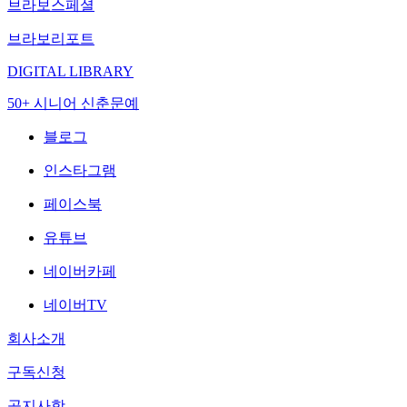
브라보스페셜
브라보리포트
DIGITAL LIBRARY
50+ 시니어 신춘문예
블로그
인스타그램
페이스북
유튜브
네이버카페
네이버TV
회사소개
구독신청
공지사항