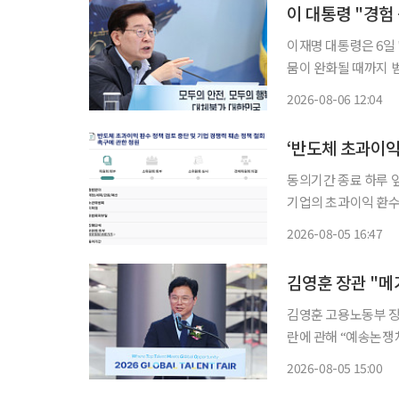
이 대통령 "경험
이재명 대통령은 6일
뭄이 완화될 때까지 범정
날 정부서울청사 중
2026-08-06 12:04
재하고 "외신에서나 
방
‘반도체 초과이익
동의기간 종료 하루 앞
기업의 초과이익 환수
기면서 국회 상임위원회 회부 요건을 충족했
2026-08-05 16:47
책 검토 중단 및 기업
김영훈 장관 "메
김영훈 고용노동부 장관
란에 관해 “예송논쟁
때도 52시간이 안 들
2026-08-05 15:00