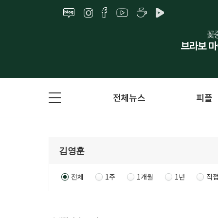
전체뉴스
피플
전체
1주
1개월
1년
직