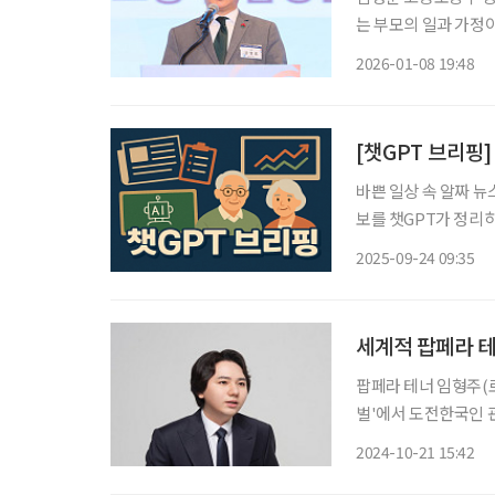
는 부모의 일과 가정이 조화로울
피스앤파크 컨벤션에서 
2026-01-08 19:48
[챗GPT 브리핑]
바쁜 일상 속 알짜 뉴
보를 챗GPT가 정리하고 편집국
멸 위험” 경고 주형
2025-09-24 09:35
소멸 위험 단계에 들어
세계적 팝페라 테
팝페라 테너 임형주(
벌'에서 도전한국인 관련 3관왕에
면, 임형주는 지난 1
2024-10-21 15:42
도전페스티벌'에서 도