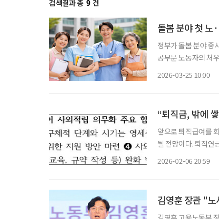
검색결과 총
9
건
돌봄 분야 첫 노
정부가 돌봄 분야 종
공부문 노동자의 처우
계를 구축하고 이를 바탕
2026-03-25 10:00
돌봄 분야 노·정 협의
“퇴직금, 밖에 
앞으로 퇴직급여를 회
될 전망이다. 퇴직연금
했다. 고용노동부는 6일 서울 켄싱턴호텔에서 노사정과 청년·전문가가 참여한 ‘퇴직연금 기
2026-02-06 20:59
김영훈 장관 "노
김영훈 고용노동부 장