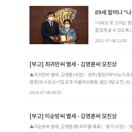
89세 할머니 “
“나라도 못 고치는 
즐겁게 살 수 있도록 나쁜 병들
환자로 반평생 인연을
2021-07-08 11:00
해 89세 할머니인 한종
[부고] 최귀만씨 별세 - 김영훈씨 모친상
▲최귀만씨 별세, 김영훈(사업)ㆍ영학(필립피부비뇨기과 
원장)씨 시모상=7일 오후 서울아산병원, 발인 9일 오전, 02-3
2014-07-08 08:35
[부고] 이순방씨 별세 - 김영훈씨 모친상
▲이순방씨 별세, 김영훈(前 타치웰 대표)ㆍ영기(사업)ㆍ