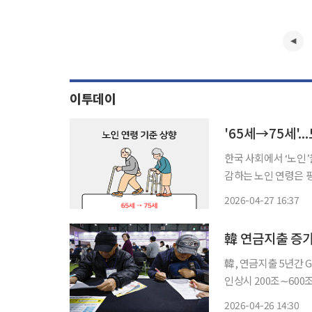
이투데이
'65세→75세'.
한국 사회에서 ‘노인’
감하는 노인 연령은 평
적 인식과 제도의 괴리는 정책
2026-04-27 16:37
韓 연금지출 증가 
韓, 연금지출 5년간 
인상시 200조∼600조 줄어" 한국의 연금 지출 규모가 2030년까지 '주
국' 가운데 가장 가
2026-04-26 14:30