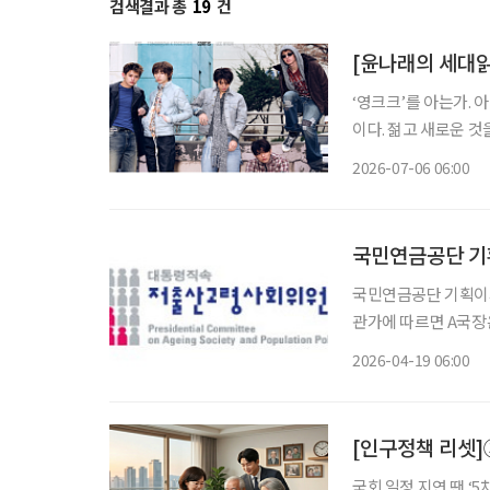
검색결과 총
19
건
[윤나래의 세대읽기
‘영크크’를 아는가. 
이다. 젊고 새로운 
를 가르는 말로 퍼졌다
2026-07-06 06:00
국민연금공단 기
국민연금공단 기획이사
관가에 따르면 A국장
금공단 기획이사로 자리를
2026-04-19 06:00
단은 올해 2월 기획이
[인구정책 리셋]
국회 일정 지연 땐 ‘