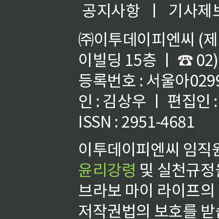
공지사항
ㅣ
기사제
㈜이투데이피엔씨 (제호
이빌딩 15층 ㅣ ☎ 02)
등록번호 : 서울아02992
인 : 김상우 ㅣ 편집인
ISSN : 2951-4681
이투데이피엔씨 임직원
윤리강령
및 실천규정을
브라보 마이 라이프의
저작권법의 보호를 받