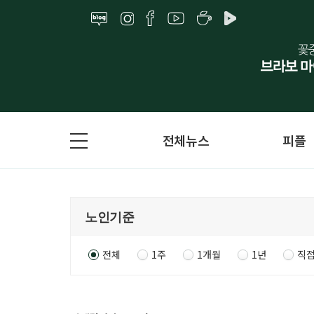
전체뉴스
피플
전체
1주
1개월
1년
직