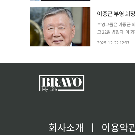
초연금과 교육교부금 
이중근 부영 회장
부영그룹은 이중근 회
고 22일 밝혔다. 이 회장은 전날 방영된 KBS1TV '일요진단 라이브'에서 “영구임대주택이
(전체 아파트의) 불과 1∼2%밖에
2025-12-22 12:37
족 현상으로 집값이 
회사소개
ㅣ
이용약