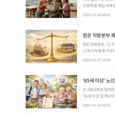
구정책 등 핵심 과제 반영 여부 주목 정부의 인구전략·정
계획' 여부는 국회 일
2026-03-26 06:00
고령사회기본계획’으로
한은 지방본부 제
한은 전북본부, ‘인구 고령
17개 지자체 중 가장 낮아…고령화율은
자립도 0.5%p 이상 감소” “기초연금 등 지방비 부담 증가, 지방재정 자율적
2026-01-27 14:39
고령화가 지방재정에 
‘65세 이상’ 
초고령사회로 접어든 
'65세 이상'을 하
렵다는 지적이다. 특히
2026-01-24 06:00
보건사회연구원이 발