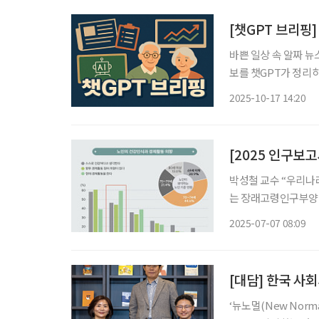
[챗GPT 브리핑]
바쁜 일상 속 알짜 뉴
보를 챗GPT가 정리하고 편집국
준 45년째 그대로…
2025-10-17 14:20
노인회장을 면담한 자
[2025 인구보
박성철 교수 “우리나라
는 장래고령인구부양비로 정비해야” 우리나라가 초
늘고 있는 현실을 반
2025-07-07 08:09
다. 박철성 한양
[대담] 한국 사
‘뉴노멀(New Nor