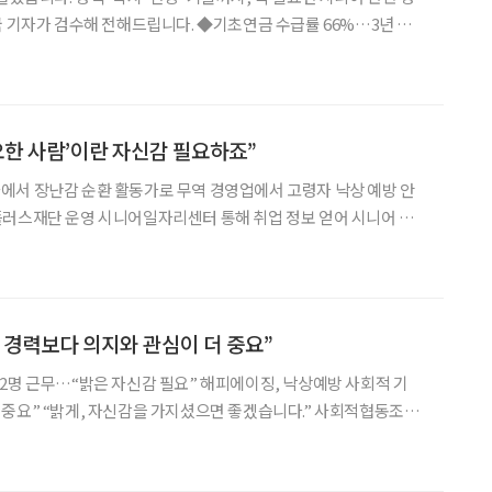
 전해드립니다. ◆기초연금 수급률 66%…3년 연속
복지부가 6일 발간한 ‘통계로 본 2024년 기초연금’에 따르면 재작
 기초연금 수급자는 675만 8487명으
요한 사람’이란 자신감 필요하죠”
활동가로 무역 경영업에서 고령자 낙상 예방 안
때보다 뜨겁다. 경제 성장을 견인했던 세대였던 만큼 은퇴 이후에도
 때문이다. 수십 년간 해온 일은 아닐지라도 사회·경제
 경력보다 의지와 관심이 더 중요”
2명 근무…“밝은 자신감 필요” 해피에이징, 낙상예방 사회적 기
.” 사회적협동조합
 장난감을 손보고 다시 필요한 곳에 보내는 ‘순환’ 사업을 한다. 장
해 보이지만 아이들의 마음도 살필 줄 알아야