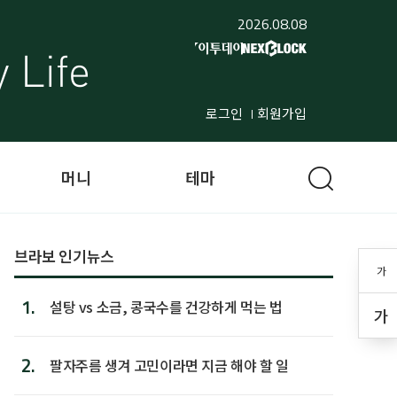
2026.08.08
로그인
회원가입
머니
테마
브라보 인기뉴스
가
1.
설탕 vs 소금, 콩국수를 건강하게 먹는 법
가
2.
팔자주름 생겨 고민이라면 지금 해야 할 일