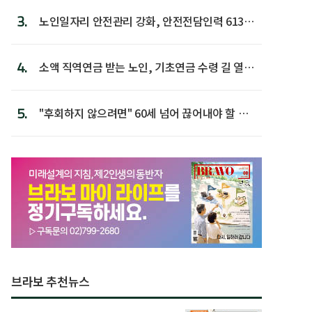
3.
노인일자리 안전관리 강화, 안전전담인력 613명
첫 배치
4.
소액 직역연금 받는 노인, 기초연금 수령 길 열린
다
5.
"후회하지 않으려면" 60세 넘어 끊어내야 할 사
람 1위
브라보 추천뉴스