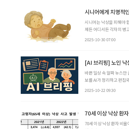
시니어에게 치명적인
시니어는 낙상을 피해야 합
제든 어디서든 각자의 병고
이런저런 수술을 받았는데…”라는 
2025-10-30 07:00
주제가 일반화되는 것은 
[AI 브리핑] 노인 
바쁜 일상 속 알짜 뉴스만
보를 AI가 정리하고 편집국 기자가 검수해
병청·소비자원, 예방 캠
2025-10-22 09:30
을 위한 공동 캠페인을 시작했
70세 이상 낙상 환자
70세 이상 낙상 환자 비율이 1