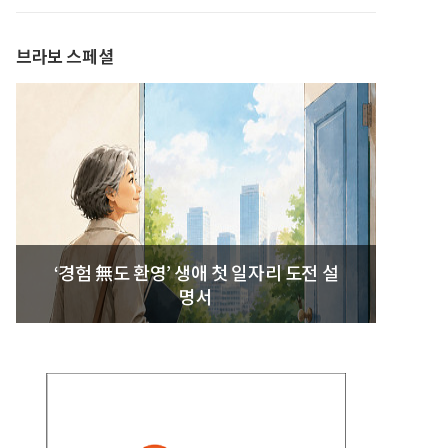
발간
브라보 스페셜
‘경험 無도 환영’ 생애 첫 일자리 도전 설
명서