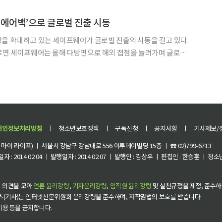
진행되는 국가다. 노년층의 건강한 삶을 위협하는 ‘낙상’
 에어백’으로 글로벌 진출 시동
을 확대하고 있는 세이프웨어가 글로벌 진출의 시동을 걸고 있다.
따르면 세이프웨어는 올해 다방면으로 해외 접점을 늘려가며 글로벌
 협업하며 해외 진출의 기회를 적극적으로 모색하고 있다”고 밝
개인정보처리방침
ㅣ
청소년보호정책
ㅣ
구독신청
ㅣ
공지사항
ㅣ
기사제보/
이 라이프) ㅣ 서울시 강남구 강남대로 556 이투데이빌딩 15층 ㅣ ☎ 02)799-6713
 : 2014.02.04 ㅣ 발행일자 : 2014.02.07 ㅣ 발행인 : 김상우 ㅣ 편집인 : 한승훈 ㅣ
 의견을 모아
언론 윤리강령
,
기자윤리강령
,
임직원 윤리강령
및 실천규정을 제정, 준수하
츠(기사)는 인터넷신문위원회 윤리강령을 준수하며, 저작권법의 보호를 받습니다.
 이용 등을 금지합니다.