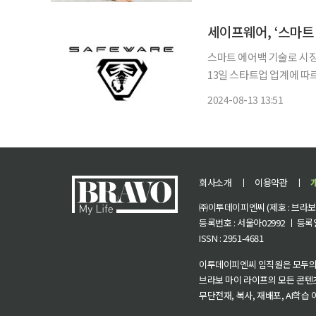
서 가장 빠르게 고령화가 
세이프웨어, ‘스마트
스마트 에어백 기술로 시장
13일 스타트업 업계에 
진출에 속도를 내고 있다. 세이프웨어 관계자는 “최근 각국의 인증과 특허를 취득하고 해외
2024-08-13 13:51
현지 유통업체들과 긴밀히
회사소개
ㅣ
이용약관
ㅣ
㈜이투데이피엔씨 (제호 : 브라보 마
등록번호 : 서울아02992 ㅣ 등록일자
ISSN : 2951-4681
이투데이피엔씨 임직원은 모두의
브라보 마이 라이프의 모든 콘텐
무단전재, 복사, 재배포, AI학습