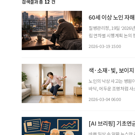
검색결과 총
12
건
60세 이상 노인 자
질병관리청, 19일 ‘2026년 제1차 국가
립 연차별 시행계획 논의 정부가 국민의 손상 예방과 체계적 관리를 위해 범정부 대응에 나선
다. 질병관리청은 19일 2026년 제1차 국가손상관리위원회를 열고 올해 관계부처 및 시·도 손
2026-03-19 15:00
상관리 시행계획을 심의·의
색·소재·빛, 보이지
노인의 낙상 사고는 병원이
바닥, 어두운 조명처럼 사
는 단순한 안전사고에 그치
2026-03-04 06:00
[AI 브리핑] 기초
바쁜 일상 속 알짜 뉴스만