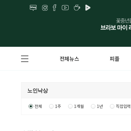
전체뉴스
피플
전체
1주
1개월
1년
직접입력