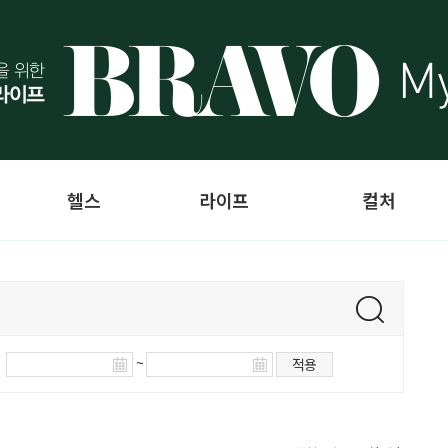
헬스
라이프
컬처
~
적용