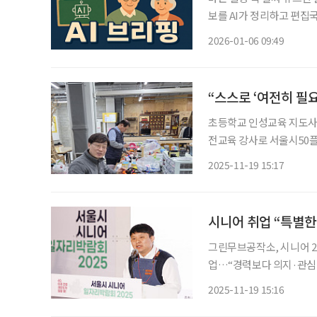
보를 AI가 정리하고 편집국 기자가 검수해
하락해 도입 후 최저치 보건
2026-01-06 09:49
년 기준 65세 이상 노인 중
“스스로 ‘여전히 필
초등학교 인성교육 지도사에서 장난감 순환 
전교육 강사로 서울시50플러스재단 운영 시니어일자리센터 통해 취업 정보 얻어 시니어 일
자리에 대한 관심이 여느 
2025-11-19 15:17
일하고자 하는 의지가 크기
시니어 취업 “특별한
그린무브공작소, 시니어 2
업…“경력보다 의지·관심 중요” “밝게, 자신감을 가지셨으면 좋겠습니다
‘그린무브공작소’는 고장 난
2025-11-19 15:16
난감을 수리하는 일은 단순