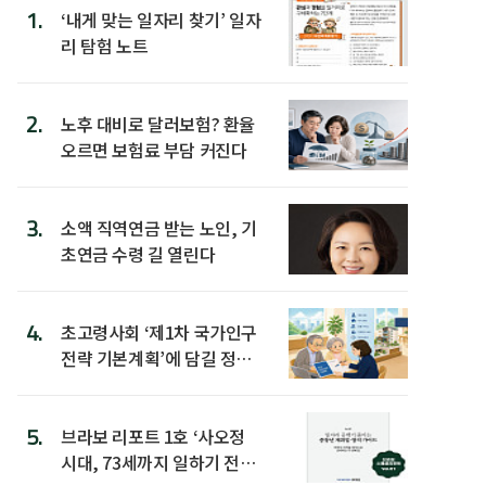
1.
‘내게 맞는 일자리 찾기’ 일자
리 탐험 노트
2.
노후 대비로 달러보험? 환율
오르면 보험료 부담 커진다
3.
소액 직역연금 받는 노인, 기
초연금 수령 길 열린다
4.
초고령사회 ‘제1차 국가인구
전략 기본계획’에 담길 정책
은
5.
브라보 리포트 1호 ‘사오정
시대, 73세까지 일하기 전략’