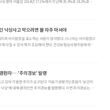
상 환자 비율은 2014년 17.1%에서 지난해 35.3%로 18.2%포인
0년부터 작년까지 5년간 한국소비자원 소비자위해감시시스템(CISS)에
낙상 사고’도 2020년 37
인 낙상사고 막으려면 물 자주 마셔야
워지며 어지럼증을 호소하는 사람이 많아졌다. 시니어는 어지럼증으
수 있어 특히 조심해야 한다. 건강보험심사평가원에 따르
 환자는 85만5608명이다. 이 중 7월이 11만3447명으로
지럼증은 자신이나 주위 사물이 정지해 있음에
령환자… '주의경보' 발령
늘고 있어 각별한 주의가 요구된다. 의료기관평가인증원가 ‘보건의
낙상'에 대해 환자안전 주의경보를 발령했다. 이번 주의경보는 낙
고령 환자 보고현황과 낙상사고의 재발방지를 위한 권고사항 및 관
다. 2016년 7월부터 최근 5월까지 낙상 관련 환자 안전사고는