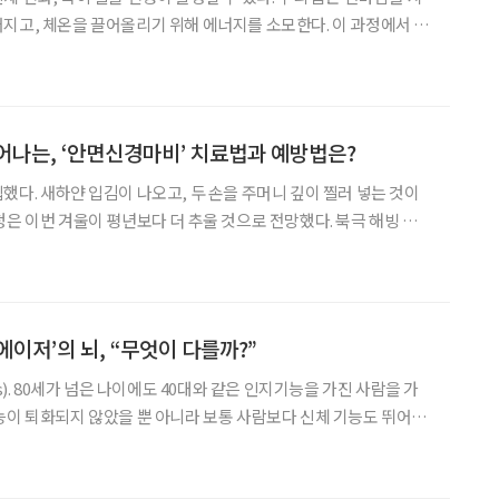
지고, 체온을 끌어올리기 위해 에너지를 소모한다. 이 과정에서 면
이때 안면신경마비 같은 질환이 발생할 수 있다. 안면신경마비:
돼 얼굴이 한쪽으로 비
어나는, ‘안면신경마비’ 치료법과 예방법은?
했다. 새하얀 입김이 나오고, 두 손을 주머니 깊이 찔러 넣는 것이
청은 이번 겨울이 평년보다 더 추울 것으로 전망했다. 북극 해빙 면적
 한반도까지 내려와 오래 머물 것이라는 예측이다. ‘추운 곳에서 자
있듯이 기온이 급격히 낮아지면 신체 변화, 특히
이저’의 뇌, “무엇이 다를까?”
rs). 80세가 넘은 나이에도 40대와 같은 인지기능을 가진 사람을 가
능이 퇴화되지 않았을 뿐 아니라 보통 사람보다 신체 기능도 뛰어나
다. 슈퍼에이저는 타고나는 걸까? ‘80에도 뇌가 늙지 않
의 저자 니시 다케유키는 슈퍼에이저를 ‘뇌와 몸이