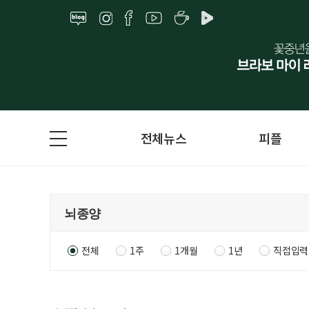
전체뉴스
피플
전체
1주
1개월
1년
직접입력