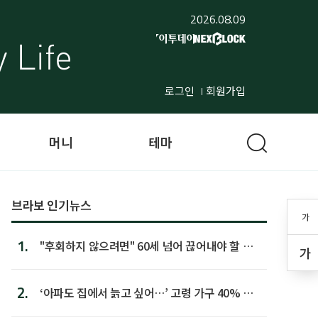
2026.08.09
로그인
회원가입
머니
테마
브라보 인기뉴스
가
1.
"후회하지 않으려면" 60세 넘어 끊어내야 할 사
가
람 1위
2.
‘아파도 집에서 늙고 싶어…’ 고령 가구 40% 노
후 주택이라 어...