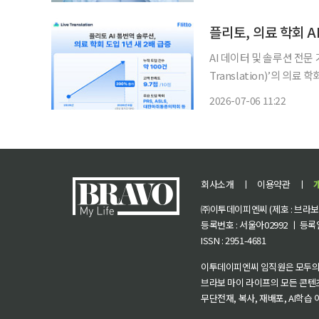
신경 세포의 과흥분으로 인
플리토, 의료 학회 A
AI 데이터 및 솔루션 전문
Translation)’의 의
을 가속화하고 있다고 6일 밝혔다. 의료 학회는 도메인 특성상 다양한
2026-07-06 11:22
자가 참여하기 때문에 고
회사소개
ㅣ
이용약관
ㅣ
㈜이투데이피엔씨 (제호 : 브라보 마
등록번호 : 서울아02992 ㅣ 등록일자
ISSN : 2951-4681
이투데이피엔씨 임직원은 모두의
브라보 마이 라이프의 모든 콘텐
무단전재, 복사, 재배포, AI학습