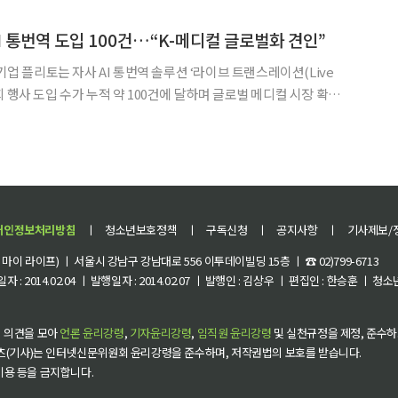
해 일시적 발작이 반복적으로 나타나는 만성 뇌질환이다. 뇌
I 통번역 도입 100건…“K-메디컬 글로벌화 견인”
 기업 플리토는 자사 AI 통번역 솔루션 ‘라이브 트랜스레이션(Live
료 학회 행사 도입 수가 누적 약 100건에 달하며 글로벌 메디컬 시장 확장
 국가의 의료진과 연구
난이도 의학 용어를 정확하게 전달하는 실
개인정보처리방침
ㅣ
청소년보호정책
ㅣ
구독신청
ㅣ
공지사항
ㅣ
기사제보/
이 라이프) ㅣ 서울시 강남구 강남대로 556 이투데이빌딩 15층 ㅣ ☎ 02)799-6713
 : 2014.02.04 ㅣ 발행일자 : 2014.02.07 ㅣ 발행인 : 김상우 ㅣ 편집인 : 한승훈 ㅣ
 의견을 모아
언론 윤리강령
,
기자윤리강령
,
임직원 윤리강령
및 실천규정을 제정, 준수하
츠(기사)는 인터넷신문위원회 윤리강령을 준수하며, 저작권법의 보호를 받습니다.
 이용 등을 금지합니다.