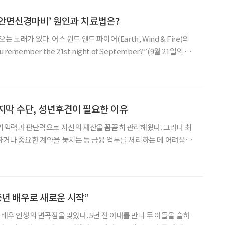
안면신경마비’ 원인과 치료법은?
 노래가 있다. 어스 윈드 앤드 파이어(Earth, Wind & Fire)의
u remember the 21st night of September?”(9월 21일의 밤
 더웠던 올여름을 보내고 선선한 바람이 불어오는 초가을을 맞이하며
좋을
지막 수단, 성년후견이 필요한 이유
 기억력과 판단력으로 자신의 재산을 꼼꼼히 관리해왔다. 그러나 최
하거나 중요한 계약을 놓치는 등 금융 업무를 처리하는 데 어려움을
 남일명, 남이명, 남삼명 씨를 두고 있는데, 그중 미혼인 남삼명 씨
첫째 남일명 씨는 본인과 아버지가 가지고 있는 토지를 함
중년 배우로 새로운 시작”
 배우 인생의 변곡점을 맞았다. 5년 전 아내를 만나 두 아들을 슬하