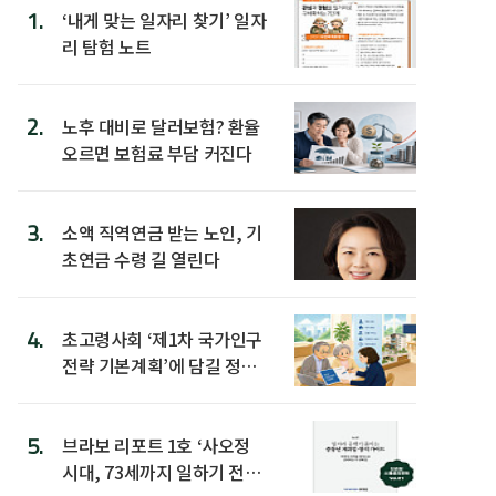
1.
‘내게 맞는 일자리 찾기’ 일자
리 탐험 노트
2.
노후 대비로 달러보험? 환율
오르면 보험료 부담 커진다
3.
소액 직역연금 받는 노인, 기
초연금 수령 길 열린다
4.
초고령사회 ‘제1차 국가인구
전략 기본계획’에 담길 정책
은
5.
브라보 리포트 1호 ‘사오정
시대, 73세까지 일하기 전략’