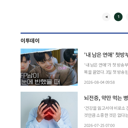
1
이투데이
'내 남은 연애' 첫
'내 남은 연애'가 첫 방
목을 끌었다. 3일 첫 방송된 SBS 새 연애 리얼리티 '내 남은 연애'에서는 암이나 희귀난치성
질환을 겪었던 2030 청춘 8
2026-08-04 09:58
만남의 어색한 분위기 속
◀
뇌전증, 약만 먹는 
‘건강을 잃고서야 비로소 
것만큼 소중한 것은 없다는
쏙)’을 통해 일상생활에서 알
2026-07-25 07:00