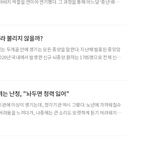
아버지 역할을 연이어 연기했다. 그 과정을 통해 어느덧 ‘중년 배
 체감된다. 이필모는 이 변화를 기분 좋게 받아들이기로 했다. 배우
인생을 새롭게 시작할 수 있으니까. 이필모는 하반기 방송 예정인
이라 불리지 않을까?
는 두개골 안에 생기는 모든 종양을 말한다. 지난해 발표된 중앙암
020년 국내에서 발생한 신규 뇌종양 환자는 1785명으로 전체 신규
 0.7%를 차지했다. 대한뇌종양학회는 현재 국내에서 뇌종양으로 고통
 추정하고 있다. 유병률은 일반에 알려진 두려움에 비해
 겪는 난청, "놔두면 청력 잃어"
기관에 이상이 생기는데, 청각기관 역시 그렇다. 노년에 가까워질수
 어려움을 느끼다가, 나중에는 큰 소리도 또렷하게 듣기 어려워지는
를 노화로 인한 자연적 현상으로 내버려 두면, 우울증과 같은 정신
하게는 치매로 이어지거나 치료 시기를 놓칠 수 있어 각