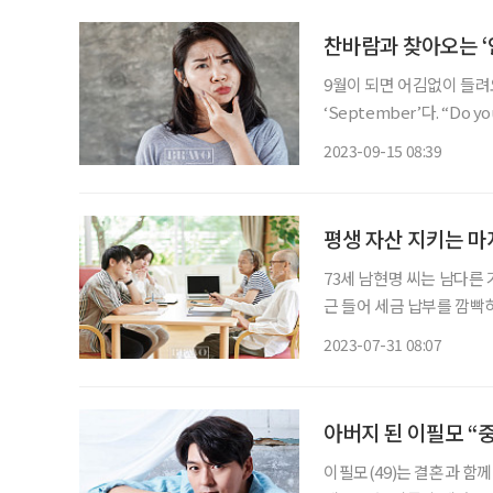
찬바람과 찾아오는 ‘
9월이 되면 어김없이 들려오는
‘September’다. “Do yo
을 기억하나요?) 유난히
2023-09-15 08:39
흥겨운 리듬에 취해봐도 
평생 자산 지키는 마
73세 남현명 씨는 남다른
근 들어 세금 납부를 깜빡
겪었다. 남현명 씨는 자녀로
2023-07-31 08:07
와 함께 살고 있다. 한편 
아버지 된 이필모 “
이필모(49)는 결혼과 함께