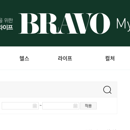
헬스
라이프
컬처
~
적용