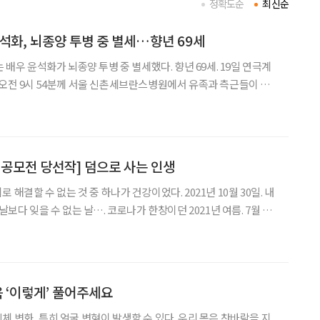
정확도순
최신순
윤석화, 뇌종양 투병 중 별세…향년 69세
는 배우 윤석화가 뇌종양 투병 중 별세했다. 향년 69세. 19일 연극계
 오전 9시 54분께 서울 신촌세브란스병원에서 유족과 측근들이 지
. 윤석화는 2021년 연기 인생 50년을 앞두고 공연 ‘윤석화 아카
렸고, 이듬해 ‘햄릿’까지 활동을 이어가다
’ 공모전 당선작] 덤으로 사는 인생
수 없는 것 중 하나가 건강이었다. 2021년 10월 30일. 내
날보다 잊을 수 없는 날…. 코로나가 한창이던 2021년 여름. 7월 6일
, 3주 뒤인 7월 27일 2차 코로나 예방접종을 했다. 그러고는 1~2
이 서서히
육 ‘이렇게’ 풀어주세요
 변화, 특히 얼굴 변형이 발생할 수 있다. 우리 몸은 찬바람을 지