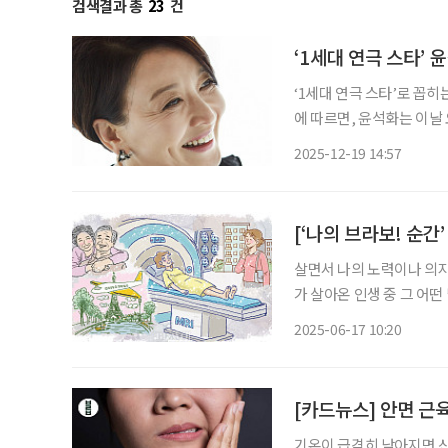
검색결과 총
23
건
‘1세대 연극 스타’ 
‘1세대 연극 스타’로 꼽히
에 따르면, 윤석화는 이날
켜보는 가운데 세상을 떠났다
2025-12-19 14:57
이브 자화상’을 무대에 올
[‘나의 브라보! 순간
살면서 나의 노력이나 의지로 해결할 
가 살아온 인생 중 그 어떤 
1차 코로나 예방접종을 했고
2025-06-17 10:20
주 후부터 나의 왼쪽 윗눈
[카드뉴스] 안면 근
기온이 급격히 낮아지면 신체