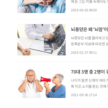
에 둔 그는 작품 속에서도 
우’에 접어들었다는 사실이
2023-06-02 08:50
뇌종양은 왜 ‘뇌암’
뇌종양은 뇌를 둘러싸고 있
등록본부 자료에 따르면 2
암 환자 24만7952명의
2023-02-27 09:11
받는 환자를 2만여 명으로
70대 3명 중 2명이
나이가 들면 신체의 여러 
록 작은 소리를 듣는 것에
현상을 겪는다. 청력 저하
2021-09-30 17:14
질환이 발생할 수 있고 심