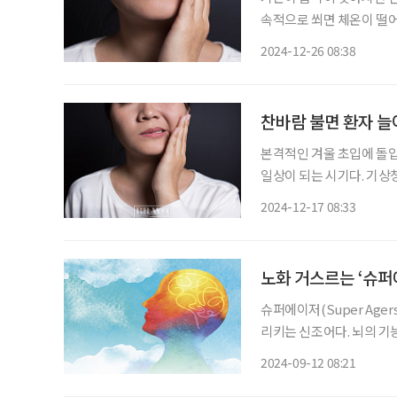
속적으로 쐬면 체온이 떨어
역기능이 저하되기도 하는데, 
2024-12-26 08:38
눈과 입 주변 근육이 마비
찬바람 불면 환자 늘
본격적인 겨울 초입에 돌입
일상이 되는 시기다. 기상
이 줄어들면서 강한 한기가
2024-12-17 08:33
면 입 돌아간다’는 말이 
노화 거스르는 ‘슈퍼에
슈퍼에이저(Super Age
리키는 신조어다. 뇌의 기
고 사회활동도 왕성하게 하는 사람이
2024-09-12 08:21
는 사람은 이렇게 합니다’