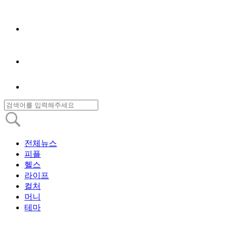
전체뉴스
피플
헬스
라이프
컬처
머니
테마