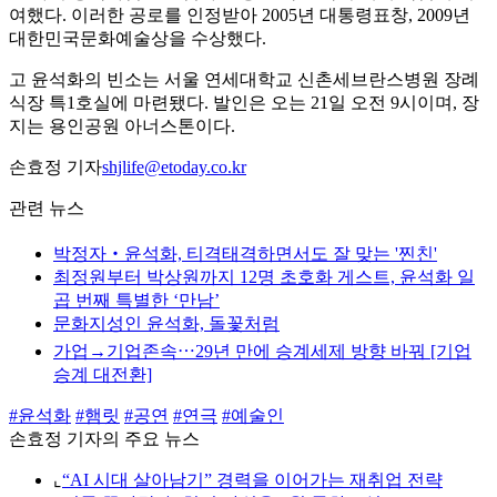
여했다. 이러한 공로를 인정받아 2005년 대통령표창, 2009년
대한민국문화예술상을 수상했다.
고 윤석화의 빈소는 서울 연세대학교 신촌세브란스병원 장례
식장 특1호실에 마련됐다. 발인은 오는 21일 오전 9시이며, 장
지는 용인공원 아너스톤이다.
손효정 기자
shjlife@etoday.co.kr
관련 뉴스
박정자‧윤석화, 티격태격하면서도 잘 맞는 '찐친'
최정원부터 박상원까지 12명 초호화 게스트, 윤석화 일
곱 번째 특별한 ‘만남’
문화지성인 윤석화, 돌꽃처럼
가업→기업존속⋯29년 만에 승계세제 방향 바꿔 [기업
승계 대전환]
#윤석화
#햄릿
#공연
#연극
#예술인
손효정 기자의 주요 뉴스
⌞
“AI 시대 살아남기” 경력을 이어가는 재취업 전략