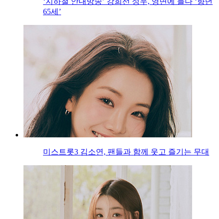
‘지하철 안내방송’ 강희선 성우, 영면에 들다 ‘향년
65세’
미스트롯3 김소연, 팬들과 함께 웃고 즐기는 무대