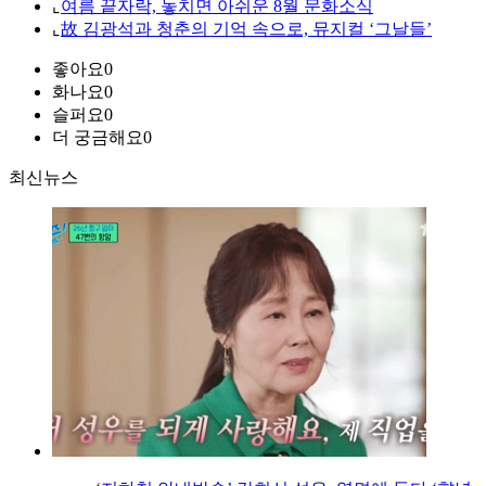
⌞
여름 끝자락, 놓치면 아쉬운 8월 문화소식
⌞
故 김광석과 청춘의 기억 속으로, 뮤지컬 ‘그날들’
좋아요
0
화나요
0
슬퍼요
0
더 궁금해요
0
최신뉴스