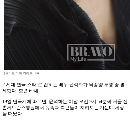
(브라보 마이 라이프 DB)
‘1세대 연극 스타’로 꼽히는 배우 윤석화가 뇌종양 투병 중 별
세했다. 향년 69세.
19일 연극계에 따르면, 윤석화는 이날 오전 9시 54분께 서울 신
촌세브란스병원에서 유족과 측근들이 지켜보는 가운데 세상
을 떠났다.