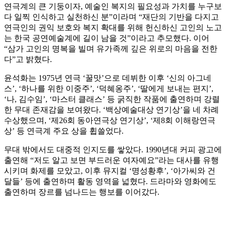
연극계의 큰 기둥이자, 예술인 복지의 필요성과 가치를 누구보
다 일찍 인식하고 실천하신 분”이라며 “재단의 기반을 다지고
연극인의 권익 보호와 복지 확대를 위해 헌신하신 고인의 노고
는 한국 공연예술계에 길이 남을 것”이라고 추모했다. 이어
“삼가 고인의 명복을 빌며 유가족께 깊은 위로의 마음을 전한
다”고 밝혔다.
윤석화는 1975년 연극 ‘꿀맛’으로 데뷔한 이후 ‘신의 아그네
스’, ‘하나를 위한 이중주’, ‘덕혜옹주’, ‘딸에게 보내는 편지’,
‘나, 김수임’, ‘마스터 클래스’ 등 굵직한 작품에 출연하며 강렬
한 무대 존재감을 보여왔다. ‘백상예술대상 연기상’을 네 차례
수상했으며, ‘제26회 동아연극상 연기상’, ‘제8회 이해랑연극
상’ 등 연극계 주요 상을 휩쓸었다.
무대 밖에서도 대중적 인지도를 쌓았다. 1990년대 커피 광고에
출연해 “저도 알고 보면 부드러운 여자예요”라는 대사를 유행
시키며 화제를 모았고, 이후 뮤지컬 ‘명성황후’, ‘아가씨와 건
달들’ 등에 출연하며 활동 영역을 넓혔다. 드라마와 영화에도
출연하며 장르를 넘나드는 행보를 이어갔다.