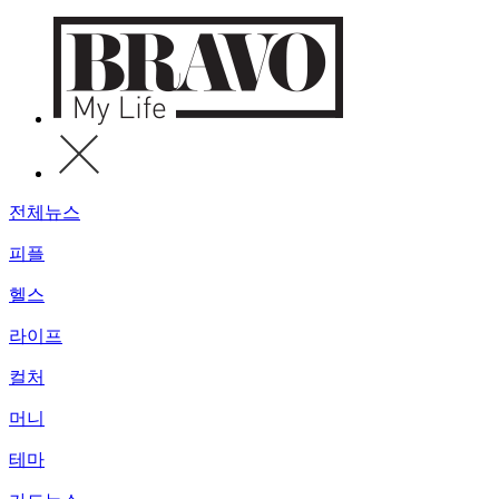
전체뉴스
피플
헬스
라이프
컬처
머니
테마