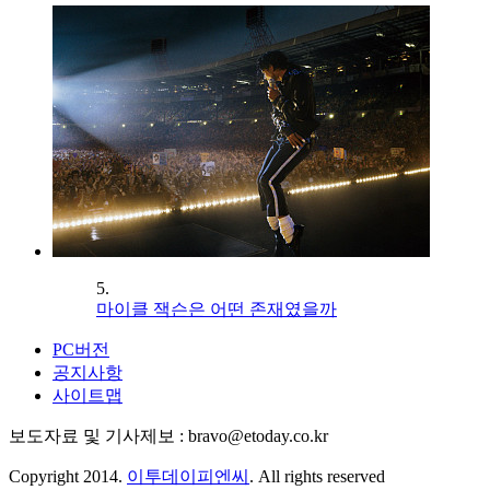
5.
마이클 잭슨은 어떤 존재였을까
PC버전
공지사항
사이트맵
보도자료 및 기사제보 : bravo@etoday.co.kr
Copyright 2014.
이투데이피엔씨
. All rights reserved