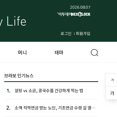
2026.08.07
로그인
회원가입
머니
테마
브라보 인기뉴스
가
1.
설탕 vs 소금, 콩국수를 건강하게 먹는 법
가
2.
소액 직역연금 받는 노인, 기초연금 수령 길 열린
다