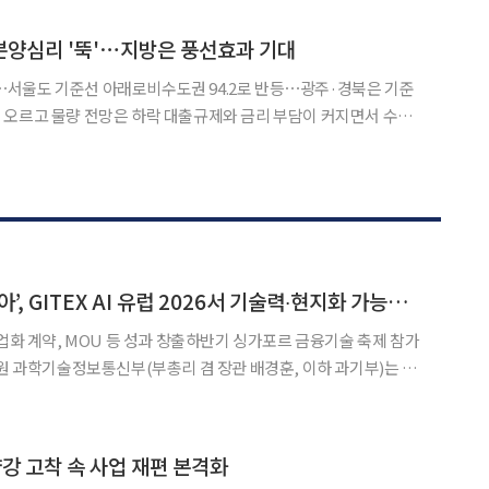
련한 ‘AI 기본의료 전략’을 확정했다. 이번 전략은 국민이 일상에
분양심리 '뚝'⋯지방은 풍선효과 기대
급락⋯서울도 기준선 아래로비수도권 94.2로 반등⋯광주·경북은 기준
 하락 대출규제와 금리 부담이 커지면서 수도
 달 만에 크게 꺾였다. 반면 지방은 대규모 개발 호재와 수도권 규제
에 따른 풍선효과 기대감이 반영되며 분양 전망이 개선됐다. 6일 주택산업연구원에
K-블록체인 ‘팀 코리아’, GITEX AI 유럽 2026서 기술력∙현지화 가능성 확인
사업화 계약, MOU 등 성과 창출하반기 싱가포르 금융기술 축제 참가
)는 국
 정보통신기술(ICT) 전시회 ‘GITEX AI 유럽 2026’에 참가해 유
IR) 경진대회 수상, 공동사업화 계약
양강 고착 속 사업 재편 본격화