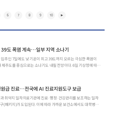
6
7
8
9
10
 39도 폭염 계속…일부 지역 소나기
입추인 7일에도 낮 기온이 최고 39도까지 오르는 극심한 폭염이
도를 중심으로는 소나기도 내릴 전망이다. 6일 기상청에 따르
2~27도, 낮 최고기온은 31~39도로 예보됐다. 이는 평년(최저
21~25도·최고 29~33도)보다 2~6도 높은 수준이다. 주요 도시별 아침
▶
원급 진료…전국에 AI 진료지원도구 보급
과 취약지 일차의료기관에 진료·행정·건강관리를 보조하는 일차
 도구(패키지)가 도입된다. 이에 따라 가까운 보건소에서도 대학병원