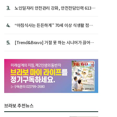
3.
노인일자리 안전관리 강화, 안전전담인력 613명
첫 배치
4.
“아침식사는 든든하게” 70세 이상 식생활 점수
가장 높아
5.
[Trend&Bravo] 거절 못 하는 시니어가 끊어야
할 행동 5
브라보 추천뉴스