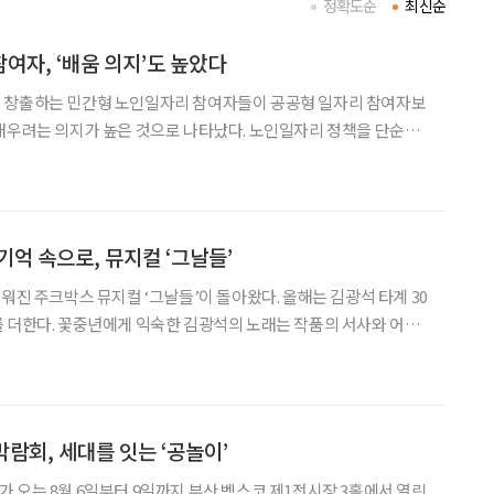
정확도순
최신순
여자, ‘배움 의지’도 높았다
 창출하는 민간형 노인일자리 참여자들이 공공형 일자리 참여자보
배우려는 의지가 높은 것으로 나타났다. 노인일자리 정책을 단순한
 직무교육과 평생학습을 결합한 방식으로 확대해야 한다는 분석이
개발원은 ‘한국 어르신의 일과 삶 패널’ 조사 결과를 분석한 정보그림
기억 속으로, 뮤지컬 ‘그날들’
워진 주크박스 뮤지컬 ‘그날들’이 돌아왔다. 올해는 김광석 타계 30
 더한다. 꽃중년에게 익숙한 김광석의 노래는 작품의 서사와 어우
다. 잊고 지냈던 사랑과 우정, 그리고 꿈을 다시 꺼내보는 시간이
소개 일정 8월 23일까지 장소 디큐브 링크아
람회, 세대를 잇는 ‘공놀이’
 오는 8월 6일부터 9일까지 부산 벡스코 제1전시장 3홀에서 열린