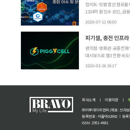
업비트·빗썸 합산 점유율 
1334억 원 인수 승인, 
지속·오지급 제재 절차 진행, 내부통제와
2026-07-11 06:00
비트와 빗썸 중심의 양강 
편의점·영화관·공중전화 박
대시보드로 웹3 전환 속도동
영화관, 공중전화 박스까지
2026-03-26 16:17
워온 피기셀이 이제는 웹3
회사소개
ㅣ
이용약관
ㅣ
㈜이투데이피엔씨 (제호 : 브라보 마
등록번호 : 서울아02992 ㅣ 등록일자
ISSN : 2951-4681