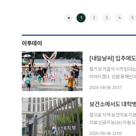
1
2
3
4
5
이투데이
[내일날씨] 입추에도
절기상 가을이 시작된다는 
이어지겠다. 강원 동해안과 제주
면 7일 아침 최저기온은 2
2026-08-06 19:37
◀
보건소에서도 대학병
앞으로 지역 보건의료기관
의료 인공지능(AI) 지원
급 진료가 가능해진다. 정부는 6일 국무총리 주재 제12차 국가정책조정회의에서 보건복지부
2026-08-06 12:00