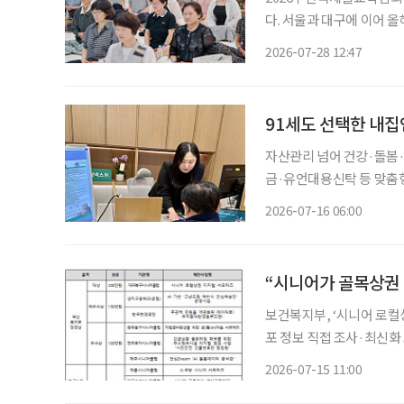
다. 서울과 대구에 이어 
사찰음식, 명상, 공예, ‘공 뽑기’를 한
2026-07-28 12:47
로 다른 방식으로 불교를 
91세도 선택한 내집
자산관리 넘어 건강·돌봄
금·유언대용신탁 등 맞춤
한 서비스 제공 금융권에서 시니어의 니즈는 갈수록 다양해지고 있다. 지금 무엇이 필요한지
2026-07-16 06:00
정확히 파악하는 시니어가
“시니어가 골목상권 
보건복지부, ‘시니어 로컬
포 정보 직접 조사·최신화
범사업 추진 전통시장과 골목상권의 디지털 전환을 돕는 새로운 노인일자리 아이템이 등장했
2026-07-15 11:00
다. 보건복지부는 ‘20