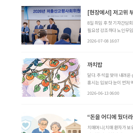
[현장에서] 저고위
8일 취임 후 첫 기자간담
필요성 강조하다 노인무임승
보면 어떨까” 말해 저출산·고령화 등 인구정책을 총괄할 대통령 직속 인구전략위원회 출범
2026-07-08 16:07
까치밥
달다. 추석을 맞아 내려온
홍시는 입보다 눈이 먼저 먹
진다. 홍시는 감나무 가지
2026-06-13 06:00
법이 없다. 가지를 살살 
“돈을 어디에 뒀더라
치매머니(치매 환자가 보