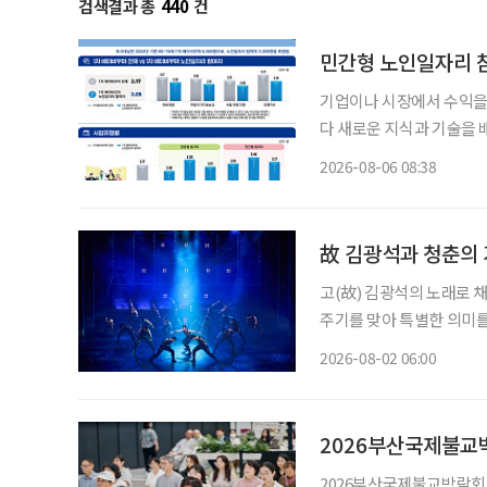
검색결과 총
440
건
민간형 노인일자리 참
기업이나 시장에서 수익을
다 새로운 지식과 기술을 
소득 지원에 그치지 않고
2026-08-06 08:38
나온다. 한국노인인력
故 김광석과 청춘의 
고(故) 김광석의 노래로 채
주기를 맞아 특별한 의미를
러져 청춘의 추억을 소환한
2026-08-02 06:00
될 것이다. ◇공연 
2026부산국제불교박
2026부산국제불교박람회가