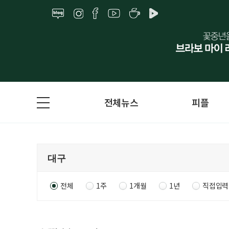
전체뉴스
피플
전체
1주
1개월
1년
직접입력