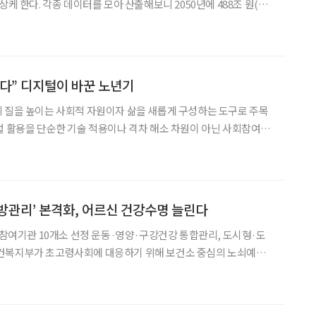
상케 한다. 각종 데이터를 모아 산출해보니 2050년에 488조 원(저
5년 5월 6일)까지 증가할 수 있다는 전망이 나왔는데, 이마저도 실
제보다 적을 수 있다는 지적이 나오는 이유다. 정부는 방치된 치매머니를
다” 디지털이 바꾼 노년기
 질을 높이는 사회적 자원이자 삶을 새롭게 구성하는 도구로 주목
털 활용을 단순한 기술 적용이나 격차 해소 차원이 아닌 사회참여와
는 과정으로 바라봐야 한다는 연구 결과가 제시됐다. 지난달 29
 컨벤션센터에서 열린 ‘2026 한국노년학회 전기학술대회’
방관리’ 본격화, 어르신 건강수명 늘린다
업 참여기관 10개소 선정 운동·영양·구강건강 통합관리, 도시형·도
 노쇠 상태를 조기에 발견해 예방하고, 어르신들이 살던 곳에서 건강
한 삶을 오래 유지할 수 있도록 지원하겠다는 취지다. 보건복지부는 28일 ‘20