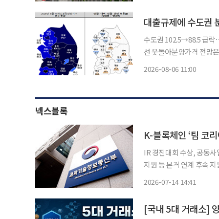
등 관계부처가 합동으로 마
대출규제에 수도권 
수도권 102.5→88.5 
선 웃돌아분양가격 전망은 오르고 물량 전망은
권 분양시장 기대심리가 한
2026-08-06 11:00
넥스블록
IR 경진대회 수상, 공동
지원 등 본격 연계 후속 지원 과학기술정보통신부(부총리 겸 장관 배경훈, 이하 과기부
내 블록체인 기업이 중동 최대
2026-07-14 14:41
럽 시장에서 기업 설명회(
[국내 5대 거래소] 