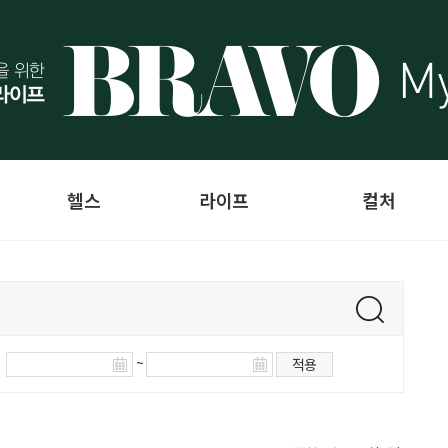
헬스
라이프
컬처
~
적용