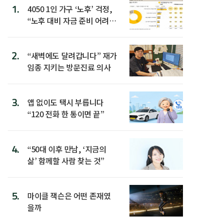
1.
4050 1인 가구 ‘노후’ 걱정,
“노후 대비 자금 준비 어려
워”
2.
“새벽에도 달려갑니다” 재가
임종 지키는 방문진료 의사
3.
앱 없이도 택시 부릅니다
“120 전화 한 통이면 끝”
4.
“50대 이후 만남, ‘지금의
삶’ 함께할 사람 찾는 것”
5.
마이클 잭슨은 어떤 존재였
을까