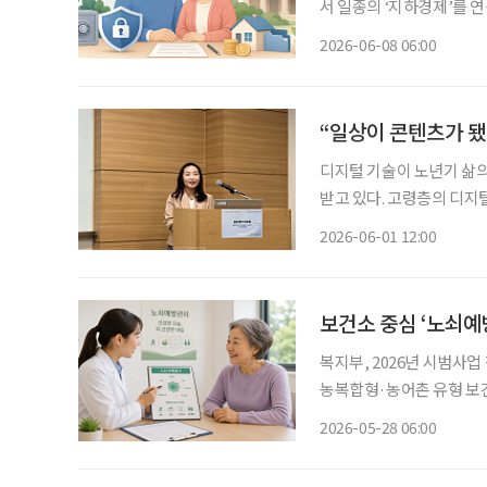
서 일종의 ‘지하경제’를 연
출산·고령사회위원회, 202
2026-06-08 06:00
“일상이 콘텐츠가 됐
디지털 기술이 노년기 삶의
받고 있다. 고령층의 디지
자기표현, 삶의 의미를 확장하
2026-06-01 12:00
일 서울 광진구 세종대학교
보건소 중심 ‘노쇠예
복지부, 2026년 시범사
농복합형·농어촌 유형 보건복지부가 초고령사회에 대응하기 위해 보건소 중심의 노쇠예방
관리 체계 구축에 나선다.
2026-05-28 06:00