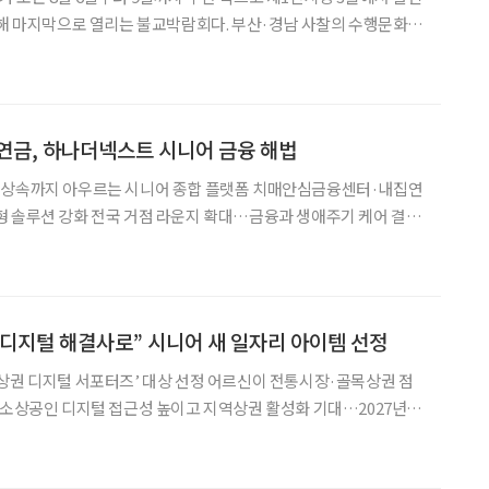
올해 마지막으로 열리는 불교박람회다. 부산·경남 사찰의 수행문화와
자리에서 만날 수 있다. 이번 행사의 흥미로운 지점은 서
접해온 세대가 같은 공간에 모인다는 데 있다.
연금, 하나더넥스트 시니어 금융 해법
·상속까지 아우르는 시니어 종합 플랫폼 치매안심금융센터·내집연
형 솔루션 강화 전국 거점 라운지 확대…금융과 생애주기 케어 결합
 늘어나면서 금융권에 요구하는 서비스도 한층 세분화됐다. 자산관
디지털 해결사로” 시니어 새 일자리 아이템 선정
상권 디지털 서포터즈’ 대상 선정 어르신이 전통시장·골목상권 점
 소상공인 디지털 접근성 높이고 지역상권 활성화 기대…2027년 시
26년 신규 노인일자리 개발을 위한 아이템 공모전’