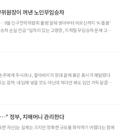
 부위원장이 꺼낸 노인무임승차
회…9월 인구전략위원회 출범 앞둬 영아부터 어르신까지 ‘K-돌봄’
차 손실 언급 “일자리 있는 고령층, 지하철 무임승차 문제 고려해
을 앞두고 열린 기자간담회에서 ‘지공거사’라는 표현이 등장했다. 김진오
 손주에게 주시려나, 할아버지의 장대 끝에 붉은 홍시가 매달렸다.
는 걸까. 내 입에 넣을 것도 아닌데 쳐다만 봐도 입안 가득 달콤해
 끝을 꺾어서 따야 한다. 감나무는 고집이 세서 결코 홍시만 내어주는
달래서 통째로 꺾어야지, 그러지 않으면 맛있
…” 정부, 치매머니 관리한다
유한 자산)는 실체는 크지만 정확한 규모를 파악하기 어렵다는 점에