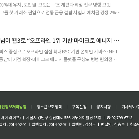
90%대 유지, 코인원·코빗은 구조 개편과 확장 전략 병행 코빗
금융그룹 첫 거래소 편입으로 전통 금융 결합 시험대 예치금 경쟁 2%대
 수익성 부담도 부각 국내 5대 원화 거래소 시장이 업
구도를 유지하는 가운데, 중하위 사업자들은 지
피기셀, 충전 인프라 넘어 웹3로 “오프라인 1위 기반 마이크로 에너지 플랫폼 도전”
스 중심으로 오프라인 접점 확대BSC 기반 온체인 서비스·NFT
남아 거점 확장·마이크로 에너지 플랫폼 구상도 병행 편의점과
. 국내 곳곳에 깔린 보조배터리 대여 인프라를 바탕으로 시장을 키
로의 확장을 본격화하고 있다. 이미 웹2 사업만으로도 국내 보
개인정보처리방침
ㅣ
청소년보호정책
ㅣ
구독신청
ㅣ
공지사항
ㅣ
기사제보/
이 라이프) ㅣ 서울시 강남구 강남대로 556 이투데이빌딩 15층 ㅣ ☎ 02)799-6713
 : 2014.02.04 ㅣ 발행일자 : 2014.02.07 ㅣ 발행인 : 김상우 ㅣ 편집인 : 한승훈 ㅣ