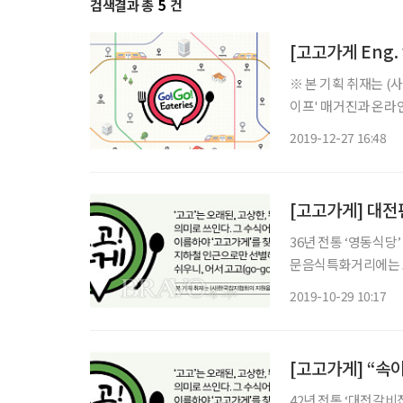
검색결과 총
5
건
[고고가게 Eng. v
※ 본 기획 취재는 
이프' 매거진과 온라인
버전으로도 준비했습니다. ‘Gogo' has several meanings such as ol
2019-12-27 16:48
outstanding. Let's
[고고가게] 대전
36년 전통 ‘영동식당’ 서대전네거리역 인근, ‘맛동네길’이라 불리는 계백로와 계룡로 사이 
문음식특화거리에는 
비롯한 염소전골, 토
2019-10-29 10:17
식점’, ‘3대·30년 
[고고가게] “속
42년 전통 ‘대전갈비집’ 가족 외식 단골 메뉴인 돼지갈비가 ‘대전갈비집’ 주인장 이