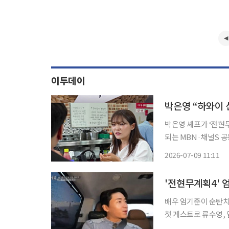
이투데이
박은영 “하와이 
박은영 셰프가 ‘전현무계
되는 MBN·채널S 공
와 함께 대전 ‘100% 시청
2026-07-09 11:11
“요즘 ‘퀸카’라는 단
배우 엄기준이 순탄치 않았던 신혼생활
첫 게스트로 류수영, 엄
기준은 아내와의 첫 