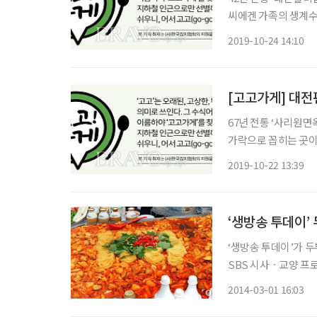
씨에겐 가족의 생계수단
연탄불 두 개를 놓고 
2019-10-24 14:10
낄 법도 한데 주인장은
[고고가게] 대전
67년 전통 ‘사리원면옥’ 지역마다 평양냉면 노포들이 있지만, 대전에서 ‘평양냉면’
가락으로 꼽히는 곳이 
가 6·25전쟁 직후 
2019-10-22 13:39
렀다. 사리원면옥은
‘생방송 투데이’
‘생방송 투데이’가 두부 두루치기
SBS 시사ㆍ교양 프로그
통해 44년 두부 두루치기 한상이 전파를 탄
2014-03-01 16:03