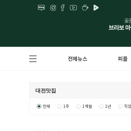
전체뉴스
피플
전체
1주
1개월
1년
직