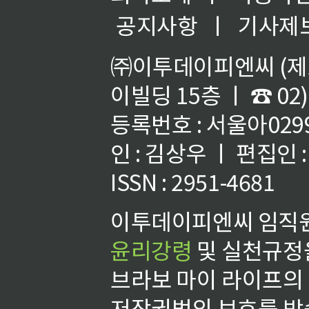
공지사항
ㅣ
기사제
㈜이투데이피엔씨 (제호
이빌딩 15층 ㅣ ☎ 02)
등록번호 : 서울아02992
인 : 김상우 ㅣ 편집인
ISSN : 2951-4681
이투데이피엔씨 임직원
윤리강령
및 실천규정을
브라보 마이 라이프의
저작권법의 보호를 받