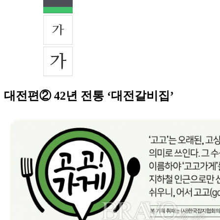
대전편② 42년 전통 ‘대전갈비집’