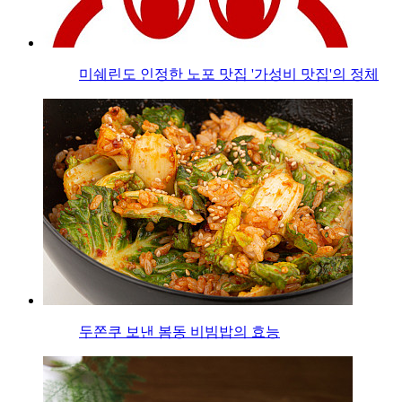
미쉐린도 인정한 노포 맛집 '가성비 맛집'의 정체
두쫀쿠 보낸 봄동 비빔밥의 효능