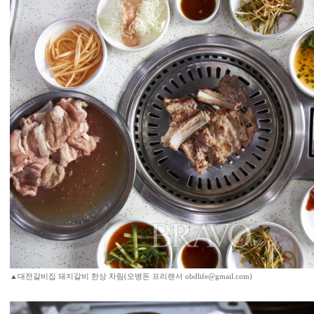
▲대전갈비집 돼지갈비 한상 차림(오병돈 프리랜서 obdlife@gmail.com)