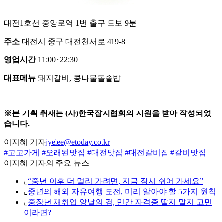
대전1호선 중앙로역 1번 출구 도보 9분
주소
대전시 중구 대전천서로 419-8
영업시간
11:00~22:30
대표메뉴
돼지갈비, 콩나물돌솥밥
※본 기획 취재는 (사)한국잡지협회의 지원을 받아 작성되었
습니다.
이지혜 기자
jyelee@etoday.co.kr
#고고가게
#오래된맛집
#대전맛집
#대전갈비집
#갈비맛집
이지혜 기자의 주요 뉴스
⌞
“중년 이후 더 멀리 가려면, 지금 잠시 쉬어 가세요”
⌞
중년의 해외 자유여행 도전, 미리 알아야 할 5가지 원칙
⌞
중장년 재취업 양날의 검, 민간 자격증 딸지 말지 고민
이라면?