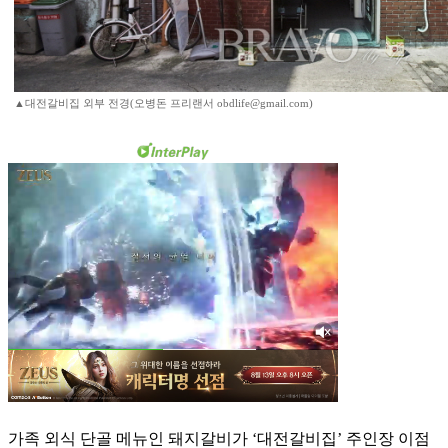
▲대전갈비집 외부 전경(오병돈 프리랜서 obdlife@gmail.com)
가족 외식 단골 메뉴인 돼지갈비가 ‘대전갈비집’ 주인장 이점