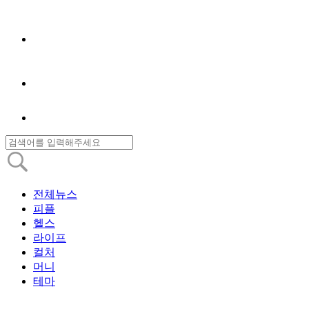
전체뉴스
피플
헬스
라이프
컬처
머니
테마