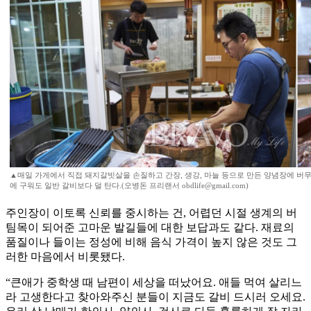
▲매일 가게에서 직접 돼지갈빗살을 손질하고 간장, 생강, 마늘 등으로 만든 양념장에 버무
에 구워도 일반 갈비보다 덜 탄다.(오병돈 프리랜서 obdlife@gmail.com)
주인장이 이토록 신뢰를 중시하는 건, 어렵던 시절 생계의 버
팀목이 되어준 고마운 발길들에 대한 보답과도 같다. 재료의
품질이나 들이는 정성에 비해 음식 가격이 높지 않은 것도 그
러한 마음에서 비롯됐다.
“큰애가 중학생 때 남편이 세상을 떠났어요. 애들 먹여 살리느
라 고생한다고 찾아와주신 분들이 지금도 갈비 드시러 오세요.