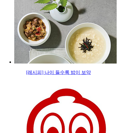
[레시피] 나이 들수록 밥이 보약