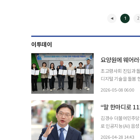
1
2
이투데이
요양원에 웨어러블
초고령사회 진입과 돌
디지털 기술을 돌봄 현장에 투입한다. 8일 서울시복지
환 지원 사업’ 공모를
2026-05-08 06:00
어나는 돌봄 종사자의
◀
“말 한마디로 11
김경수 더불어민주당
로 인공지능(AI) 음성 돌봄 
공약 4호로 ‘경남 A
2026-04-28 14:43