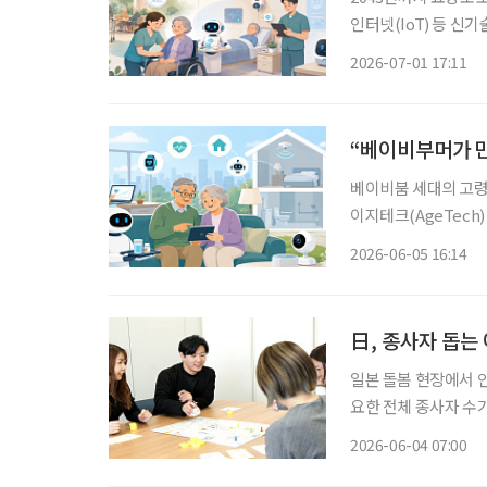
인터넷(IoT) 등 신기
연구원의 ‘돌봄인력 
2026-07-01 17:11
일본처럼 장기요양시
“베이비부머가 만
베이비붐 세대의 고령
이지테크(AgeTech) 산업이
발간한 ‘에이지테크 
2026-06-05 16:14
순히 복지 수요 증가
日, 종사자 돕는
일본 돌봄 현장에서 
요한 전체 종사자 수가 
2022년도 일본의 돌
2026-06-04 07:00
명, 2040년도까지 약