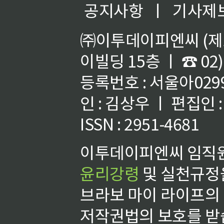
공지사항
ㅣ
기사제
㈜이투데이피엔씨 (제호
이빌딩 15층 ㅣ ☎ 02)
등록번호 : 서울아02992
인 : 김상우 ㅣ 편집인
ISSN : 2951-4681
이투데이피엔씨 임직원
윤리강령
및 실천규정을
브라보 마이 라이프의
저작권법의 보호를 받