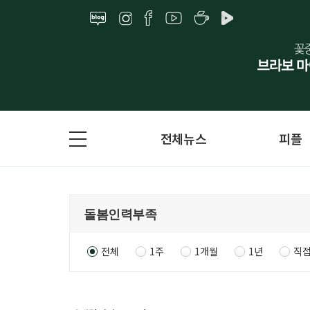
전체뉴스
피플
전체
1주
1개월
1년
직