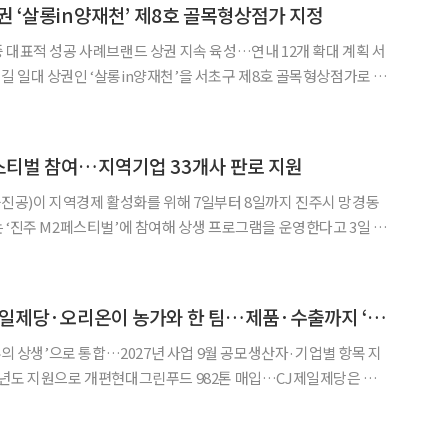
권 ‘살롱in양재천’ 제8호 골목형상점가 지정
 대표적 성공 사례브랜드 상권 지속 육성…연내 12개 확대 계획 서
 일대 상권인 ‘살롱in양재천’을 서초구 제8호 골목형상점가로 지
◀
▶
 곳을 지정해 전통시장에 준하는 지원을 받을 수 있도록
스티벌 참여…지역기업 33개사 판로 지원
공)이 지역경제 활성화를 위해 7일부터 8일까지 진주시 망경동
 ‘진주 M2페스티벌’에 참여해 상생 프로그램을 운영한다고 3일 밝
, 로컬 브랜드 제품의 판매를 지원해 참여 기업의 판로 확대를
현대그린푸드·CJ제일제당·오리온이 농가와 한 팀…제품·수출까지 ‘다년 동맹’
두의 상생’으로 통합…2027년 사업 9월 공모생산자·기업별 항목 지
다년도 지원으로 개편현대그린푸드 982톤 매입…CJ제일제당은 지
가 컨소시엄 단위의 다년도 사업으로 확산한다. 기존에는 계약재