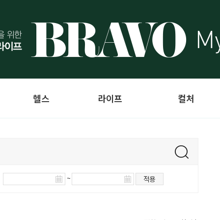
헬스
라이프
컬처
~
적용