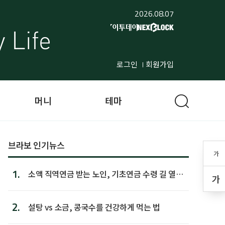
2026.08.07
로그인
회원가입
머니
테마
브라보 인기뉴스
가
1.
소액 직역연금 받는 노인, 기초연금 수령 길 열린
가
다
2.
설탕 vs 소금, 콩국수를 건강하게 먹는 법