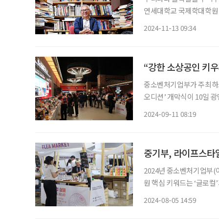
연세대학교 국제학대학원 교
문이다. 11년째 골목길과 사랑에 빠지다 빈틈없이 빼곡하게 쌓인 책들 사이로 고개를 빼꼼 내
2024-11-13 09:34
밀어 인사하는 모종린 교
“강한 소상공인 키우
중소벤처기업부가 주최하고
오디션’ 개막식이 10일 광명시 아이
소상공인의 미래 라이콘’을
2024-09-11 08:19
피칭대
중기부, 라이프스타
2024년 중소벤처기업부
원 핵심 키워드는 ‘글로컬’과 ‘단계별 성장’이다.
며 소상공인 성장이 지속되
2024-08-05 14:59
이를 통해 지역과 라이프