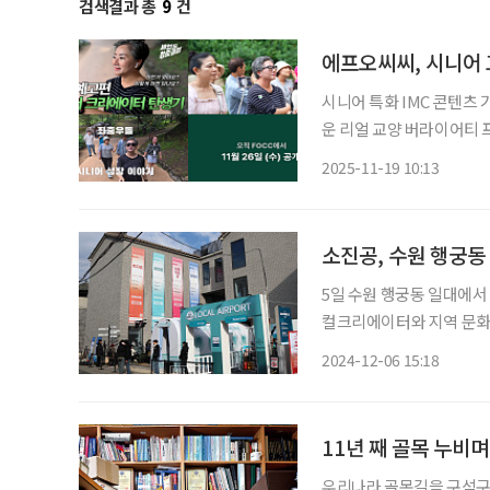
검색결과 총
9
건
에프오씨씨, 시니어 
시니어 특화 IMC 콘텐츠
운 리얼 교양 버라이어티 
교양 콘텐츠 공모전 ‘제1회
2025-11-19 10:13
소진공, 수원 행궁동
5일 수원 행궁동 일대에서 
컬크리에이터와 지역 문화를 연결하
네트워킹존 ▲팝업존 ▲로
2024-12-06 15:18
11년 째 골목 누비며
우리나라 골목길을 구석구