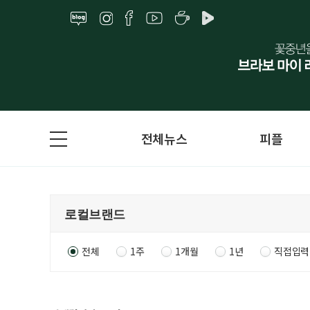
전체뉴스
피플
전체
1주
1개월
1년
직접입력