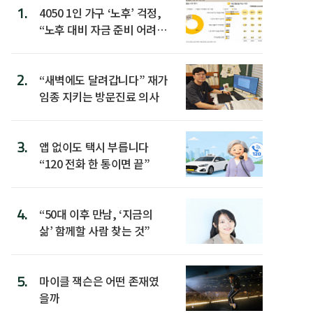
1.
4050 1인 가구 ‘노후’ 걱정,
“노후 대비 자금 준비 어려
워”
2.
“새벽에도 달려갑니다” 재가
임종 지키는 방문진료 의사
3.
앱 없이도 택시 부릅니다
“120 전화 한 통이면 끝”
4.
“50대 이후 만남, ‘지금의
삶’ 함께할 사람 찾는 것”
5.
마이클 잭슨은 어떤 존재였
을까