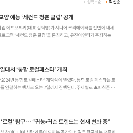
정확도순
최신순
교양 예능 ‘세컨드 청춘 클럽’ 공개
 기업 에프오씨씨(대표 김덕영)가 시니어 크리에이터를 전면에 내세
프로그램 ‘세컨드 청춘 클럽’을 론칭하고, 유진이엔티가 주최하는
 EUCON(유진이엔티 교양 콘텐츠 창작 지원 프로젝트)’을 통해 본
격적인 제작에 착수한다고 19일 밝혔다. EUCON은 대형 제작사 중심의 산
 일대서 ‘통합 로컬페스타’ 개최
‘2024년 통합 로컬페스타’ 개막식이 열렸다. 통합 로컬 페스타는 로
는 행사로 오는 7일까지 진행된다. 주제별로 ▲피칭존 ▲
컬대학존 ▲투자존이 운영되고 있으며, 행궁동 일대를 돌아다니
며 즐길 수 있도록 스탬프 미션 등을 마련했다. 중소벤처기업부와 소상공인시장진
 ‘로컬’ 탐구… “귀농•귀촌 트렌드는 현재 변화 중”
석 찾아다니며 사람과 돈이 모이는 공간의 비밀을 탐구하는 모종린