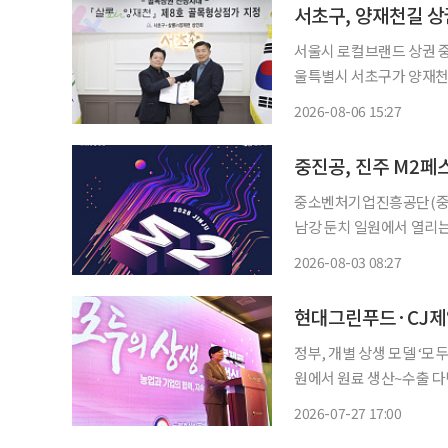
서초구, 양재천길 상
서울시 로컬브랜드 상권 중
울특별시 서초구가 양재천길
정했다고 6일 밝혔다. 골목형상점가는 업종과 관계없이 2000㎡ 이내에 소상공인이 운영하는
2026-08-06 15:27
점포가 15개 이상 밀집한
중진공, 진주 M2페
중소벤처기업진흥공단(중진
남강 둔치 일원에서 열리는
혔다. 중진공은 축제 기간 지역 중소기업과 소상공인 33개사가 참여하는 플리마켓을 운영한
2026-08-03 08:27
다. 지역 농식품과 공예품
정부, 개별 상생 모델 ‘모
원에서 원료 생산~수출 
역 양조장 해외 진출 지원 현대그린푸드와 CJ제일제당, 오리온 등 기업이 개별적으로 추진해
2026-07-27 17:00
온 농업 상생 모델을 정부