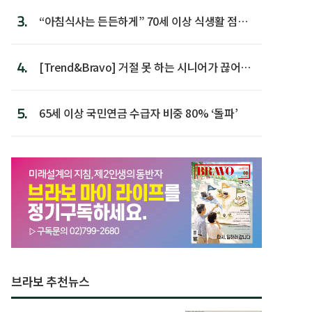
3.
“아침식사는 든든하게” 70세 이상 식생활 점수
가장 높아
4.
[Trend&Bravo] 거절 못 하는 시니어가 끊어야
할 행동 5
5.
65세 이상 국민연금 수급자 비중 80% ‘돌파’
브라보 추천뉴스