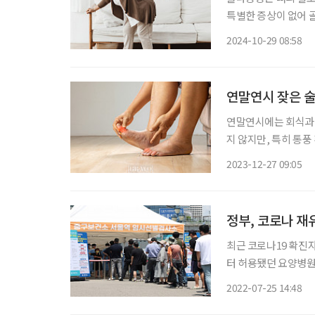
특별한 증상이 없어 
인이 자각하지 못하는
2024-10-29 08:58
경우가 많다. 건강보
6
연말연시 잦은 술
연말연시에는 회식과 
지 않지만, 특히 통
위험을 증가시키기 때문
2023-12-27 09:05
결정이 관절의 연골, 
정부, 코로나 재
최근 코로나19 확진자
터 허용됐던 요양병원
하고 있다. 중앙재난안전대책본부에 따르면 오늘부터 요양병원‧시설 등 감염취약시설의 대
2022-07-25 14:48
면 면회가 중단된다.