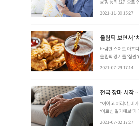
균형 등의 요인으로 
던 과거와 달리, 20
2021-11-30 15:27
되면서 현재는 어느 
올림픽 보면서 ‘
바람만 스쳐도 아프다
올림픽 경기를 ‘집관
졌다. 육류와 술을 즐기는 중장년 남성에게 주로 나타나는 통풍은 몸이 요산을 제대로 배출하
2021-07-29 17:14
지 못하고 이게 쌓이
전국 장마 시작
“아이고 허리야, 비가 오려나.” 이상기후로 인해 기온이 널뛰고,
‘어르신 일기예보’가
나기도 맞출 정도이니, ‘
2021-07-02 17:27
이 기상청의 비 예보