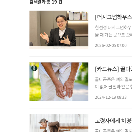
검색결과 총
19
건
한선경 더시그넘하우스
을 때 가는 곳으로 오해…건강 유지하는 곳” 
운 환경에서 ‘내일이면
2026-02-05 07:00
[카드뉴스] 골다
골다공증은 뼈의 밀도
이 없어 골절과 같은
2023년 골다공증 진료자 
2024-12-19 08:33
험심사평가원 전상
고령자에게 치명적
골다공증은 뼈의 밀도