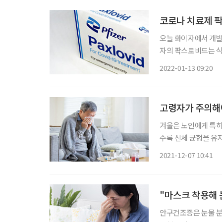
코로나 치료제 
오늘 화이자에서 개발한
자의 팍스로비드는 식
27일 긴급사용 승인됐다. 팍스로비드는 1월 13일 목요일에 초도 물량이 국내에 
2022-01-13 09:20
분)되며, 1월 말까지
고령자가 주의해야
겨울은 노인에게 특히
수록 신체 균형을 유
대한 감수성이 더 높
2021-12-07 10:41
자 수 차이를 분석한
70
"마스크 착용해 
안구건조증은 눈물 분