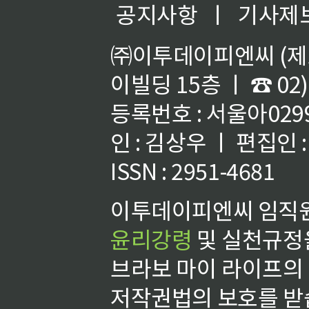
공지사항
ㅣ
기사제
㈜이투데이피엔씨 (제호
이빌딩 15층 ㅣ ☎ 02)
등록번호 : 서울아02992
인 : 김상우 ㅣ 편집인
ISSN : 2951-4681
이투데이피엔씨 임직원
윤리강령
및 실천규정을
브라보 마이 라이프의
저작권법의 보호를 받