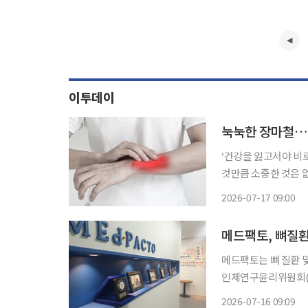
이투데이
눅눅한 장마철…
‘건강을 잃고서야 비
것만큼 소중한 것은 
쏙)’을 통해 일상생활에
2026-07-17 09:00
은 습도와 잦은 기온
메드팩토, 뼈질환 
메드팩토는 뼈 질환 및
인체연구윤리위원회(HREC)에 제
파골세포의 형성을 유
2026-07-16 09:09