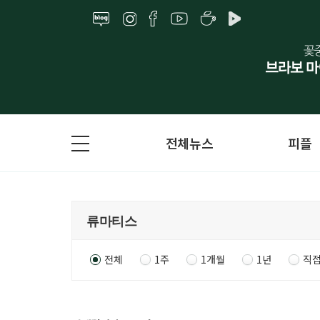
전체뉴스
피플
전체
1주
1개월
1년
직