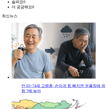
슬퍼요
0
더 궁금해요
0
최신뉴스
만 65~74세 고령층, 손아귀 힘 빠지면 우울장애 위
험 7배 높아