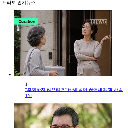
브라보 인기뉴스
1.
"후회하지 않으려면" 60세 넘어 끊어내야 할 사람
1위