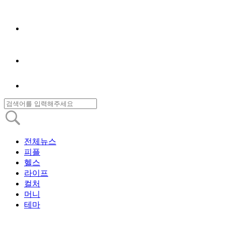
전체뉴스
피플
헬스
라이프
컬처
머니
테마