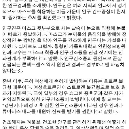
한 연구결과를 소개했다. 연구진은 여러 지역의 안과에서 정기
적으로 마스크를 착용하는 이들 가운데 안구 건조증상이 현저
히 증가하는 추세를 확인했다고 밝혔다.
연구진은 마스크 윗부분으로 새는 날숨이 눈으로 직행해 눈물
이 빠르게 증발하거나, 마스크가 눈꺼풀의 움직임을 방해해 정
상적인 눈 깜박임을 막아 안구를 건조하게 만든다는 가설을 내
세웠다. 실제로도 그럴까. 황형빈 가톨릭대학교 인천성모병원
안과 교수는 “마스크 착용과 안구건조증을 연결 짓기에는 인
과관계가 부족하다”고 말했다. 안구건조증의 원인으로 곧잘
언급되는 콘텍트렌즈 역시 원인과 결과로 결부하기엔 타당치
않다는 것.
중년 이후, 특히 여성에게 흔하게 발병하는 이유는 호르몬 불
균형 때문이다. 여성호르몬인 에스트로겐 불균형으로 보호 효
과가 저하된다. 극히 일부의 경우 쇼그렌 증후군과 같은 자가
면역질환으로 심한 안구건조증이 발병한다. 이에 황 교수는
“갱년기나 폐경 이후 심한 안구건조증이 나타난 경우 안과나
류마티스 내과를 내원해 진료를 받기를 권한다”고 말했다.
건조해지는 겨울철, 건조한 안구를 관리하기 위해선 어떻게 해
야 할까. 우선 담배와 술을 멀리하고, 일상생활하며 일정 습도