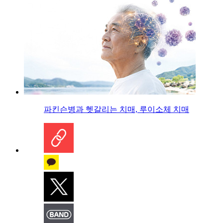
파킨슨병과 헷갈리는 치매, 루이소체 치매