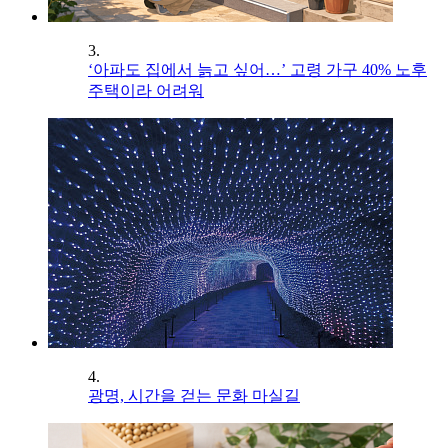
3.
‘아파도 집에서 늙고 싶어…’ 고령 가구 40% 노후
주택이라 어려워
4.
광명, 시간을 걷는 문화 마실길