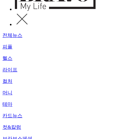
전체뉴스
피플
헬스
라이프
컬처
머니
테마
카드뉴스
컷&칼럼
브라보스페셜