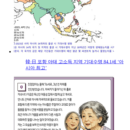
韓·日 포함 아태 고소득 지역 기대수명 84.1세 ‘아
시아 최고’