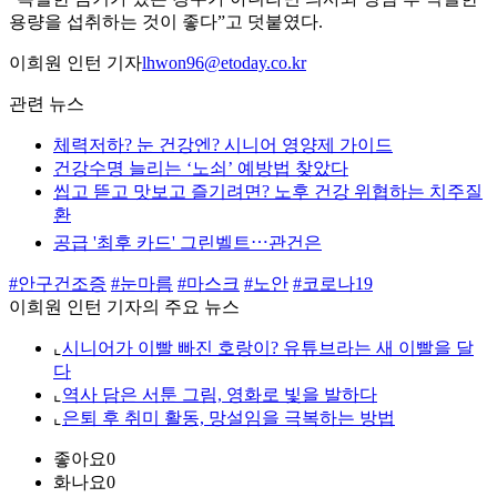
용량을 섭취하는 것이 좋다”고 덧붙였다.
이희원 인턴 기자
lhwon96@etoday.co.kr
관련 뉴스
체력저하? 눈 건강엔? 시니어 영양제 가이드
건강수명 늘리는 ‘노쇠’ 예방법 찾았다
씹고 뜯고 맛보고 즐기려면? 노후 건강 위협하는 치주질
환
공급 '최후 카드' 그린벨트⋯관건은
#안구건조증
#눈마름
#마스크
#노안
#코로나19
이희원 인턴 기자의 주요 뉴스
⌞
시니어가 이빨 빠진 호랑이? 유튜브라는 새 이빨을 달
다
⌞
역사 담은 서툰 그림, 영화로 빛을 발하다
⌞
은퇴 후 취미 활동, 망설임을 극복하는 방법
좋아요
0
화나요
0