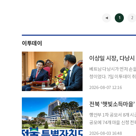
1
2
이투데이
이상일 시장, 다낭시
베트남 다낭시가 먼저 손을
청이었다. 7일 이투데이 취재를 종합하면 이상일 용인특례시장은 6일 오후 현지시간 응우옌
딘빈 다낭시 조국전선위원
2026-08-07 12:16
번 간담회는 용인특례시의
◀
위원회 측
전북 ‘햇빛소득마을’
행안부 1차 공모서 8개 시군
공모에 74개 마을 신청 전북특별자치도가 태양광 발전 수익을 주민과 공유하는 ‘햇빛소득마
을’ 조성을 확대한다. 전북도는 3일 행정안전부 햇빛소득마을 1차 공모에서 도내 8개 시군 17
2026-08-03 16:48