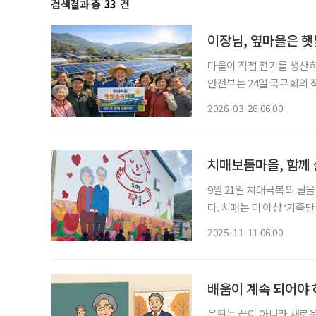
검색결과 총
33
건
이장님, 옆마을은 햇
마을이 직접 전기를 생산하
안전부는 24일 국무회의
산 추진계획’을 보고하고 사업을 본격 추진
2026-03-26 06:00
상이 협동조합을 구성해 
치매보듬마을, 함께
9월 21일 치매극복의 날을
다. 치매는 더 이상 ‘가족만의 문제’가 아니다. 지역과 이웃이 함께 보듬을 때, 치매 환자는 일
상 속에서 존엄을 유지하며 
2025-11-11 06:00
경개선, 예방 프로그램을 
배움이 계속 되어야 
은퇴는 끝이 아니라 새로운