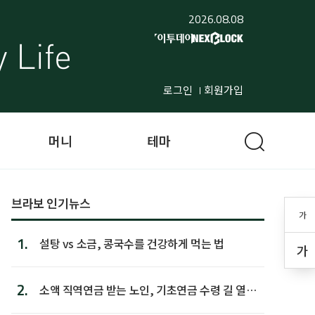
2026.08.08
로그인
회원가입
머니
테마
브라보 인기뉴스
가
1.
설탕 vs 소금, 콩국수를 건강하게 먹는 법
가
2.
소액 직역연금 받는 노인, 기초연금 수령 길 열린
다