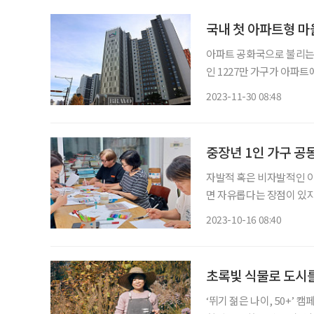
국내 첫 아파트형 마
아파트 공화국으로 불리는 대
인 1227만 가구가 아파트
작 옆집에 누가 사는지도 
2023-11-30 08:48
도 남양주에 있는 아파트 
중장년 1인 가구 공
자발적 혹은 비자발적인 이
면 자유롭다는 장점이 있지
이어진다. 이와 같은 중년
2023-10-16 08:40
Community) 활동’이
초록빛 식물로 도시
‘뛰기 젊은 나이, 50+’