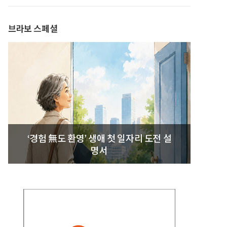
발간
브라보 스페셜
‘경험 無도 환영’ 생애 첫 일자리 도전 설
명서