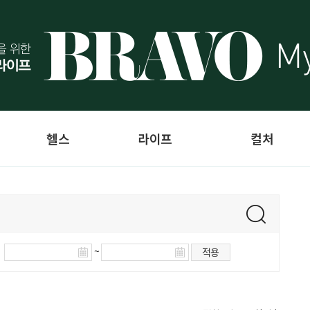
헬스
라이프
컬처
~
적용