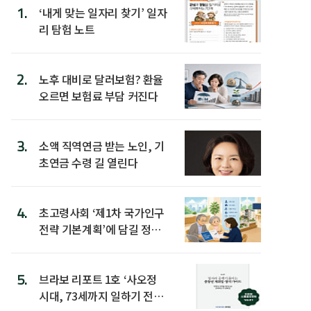
1.
‘내게 맞는 일자리 찾기’ 일자
리 탐험 노트
2.
노후 대비로 달러보험? 환율
오르면 보험료 부담 커진다
3.
소액 직역연금 받는 노인, 기
초연금 수령 길 열린다
4.
초고령사회 ‘제1차 국가인구
전략 기본계획’에 담길 정책
은
5.
브라보 리포트 1호 ‘사오정
시대, 73세까지 일하기 전략’