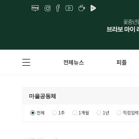
전체뉴스
피플
전체
1주
1개월
1년
직접입력