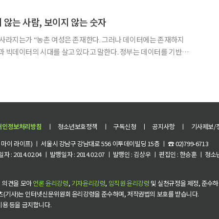
개 마을이 사업 대상지로 선정됐다고 밝혔다. 햇빛소득마을은 마을공동체
 않는 사람, 보이지 않는 숫자
 사라지는가 “농촌 여성은 존재한다. 그러나 데이터에는 존재하지
 데이터를 분석해 시장을 예측한다. 그런데 정작 대한민국 농촌에는
아직도 데이터조차 없는 사람들이 있다. 바로 농촌 여성이다. 농촌 여성은 새벽부터
개인정보처리방침
ㅣ
청소년보호정책
ㅣ
구독신청
ㅣ
공지사항
ㅣ
기사제보/
이 라이프) ㅣ 서울시 강남구 강남대로 556 이투데이빌딩 15층 ㅣ ☎ 02)799-6713
 : 2014.02.04 ㅣ 발행일자 : 2014.02.07 ㅣ 발행인 : 김상우 ㅣ 편집인 : 한승훈 ㅣ
 의견을 모아
언론 윤리강령
,
기자윤리강령
,
임직원 윤리강령
및 실천규정을 제정, 준수하
츠(기사)는 인터넷신문위원회 윤리강령을 준수하며, 저작권법의 보호를 받습니다.
 이용 등을 금지합니다.