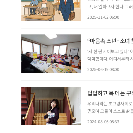
고, 더 일하고자 한다. 그
학을 통해 ‘나는 누구인가’
2025-11-02 06:00
가는 진
“마음속 소년·소녀 
‘시 한 편 지어보고 싶다.
막막함이다. 어디서부터 시
는 결코 멀리 있는 존재가 
2025-06-19 08:00
‘80이 너머도/ 어무이가
답답하고 목 메는 
우리나라는 초고령사회로 
믿으며 그들이 스스로 삶을
사장이다. “학교 이름이 왜 별사탕학교인지 궁금하시죠? 건빵 속에 들어 있는 별사탕을 생각
2024-08-06 08:33
하면서 만든 이름이에요. 