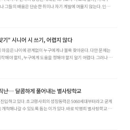
러나 그들의 배움은 단순한 취미나 자기 계발에 머물지 않는다. 인문
를 묻고, 생계를 위해 새로운 기술을 익히며, 그 사이의 균형을 찾아
지한 시도다. 김은임 호서대학교 교수와 김찬호 성공회대학교
찾기” 시니어 시 쓰기, 어렵지 않다
’ 이 마음은 나이에 관계없이 누구에게나 불쑥 찾아온다. 다만 문제는
작해야 할지, 누구에게 도움을 청해야 할지 알기 어렵다. 그러나 시
아니다. 오히려 긴 생을 살아낸 이들에게 시는 가장 가까운 언어다.
 조타/ 나이가 드러도 어무이가 보고시따/
구직난… 달콤하게 풀어내는 별사탕학교
진입하고 있다. 초고령사회의 성장동력은 5060세대부터라고 굳게
 개척해나갈 수 있도록 돕는 이가 있다. 바로 박명희 별사탕학교 이
건빵을 먹다 목이 메면 달콤한 별사탕을 찾게 되잖아요