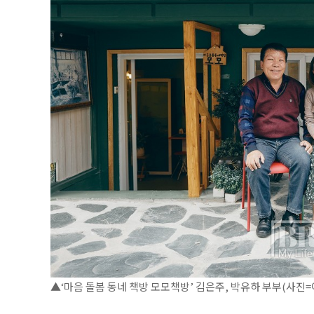
▲‘마음 돌봄 동네 책방 모모책방’ 김은주, 박유하 부부(사진