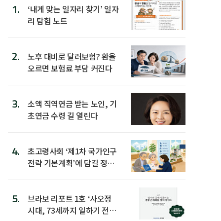
1.
‘내게 맞는 일자리 찾기’ 일자
리 탐험 노트
2.
노후 대비로 달러보험? 환율
오르면 보험료 부담 커진다
3.
소액 직역연금 받는 노인, 기
초연금 수령 길 열린다
4.
초고령사회 ‘제1차 국가인구
전략 기본계획’에 담길 정책
은
5.
브라보 리포트 1호 ‘사오정
시대, 73세까지 일하기 전략’