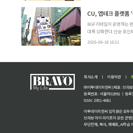
CU, 앱테크 플랫폼
BGF리테일이 운영하는 편
대폭 강화한다. 단순 포인
를 결합한 리워드 플랫폼을 선보이며
2026-06-18 16:21
리케이션 포켓CU 내 앱테
회사소개
ㅣ
이용약관
ㅣ
㈜이투데이피엔씨 (제호 : 브라보 마
등록번호 : 서울아02992 ㅣ 등록일자
ISSN : 2951-4681
이투데이피엔씨 임직원은 모두의
브라보 마이 라이프의 모든 콘텐
무단전재, 복사, 재배포, AI학습