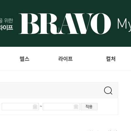
헬스
라이프
컬처
~
적용