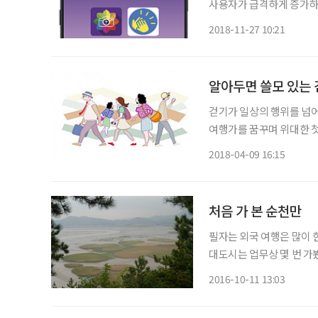
사용자가 급격하게 증가하고 
는 38억 명을 돌파할 것
2018-11-27 10:21
고 한다. 이러한 스마트폰
알아두면 쓸모 있는 걷
걷기가 일상의 행위를 넘어
여행가를 꿈꾸며 위대한 첫걸
에 대한 소소한 질문들 도움말 범재원 중앙대병원 재활의학과 교수 빠르게 걷기vs느리게 걷
2018-04-09 16:15
기, 시니어에게 알맞은 걷
처음 가 본 순천만
필자는 외국 여행은 많이 한
대도시는 업무상 몇 번 가
해안이나 서해안 해변에 놀
2016-10-11 13:03
에 없다. 그래서 순천만을