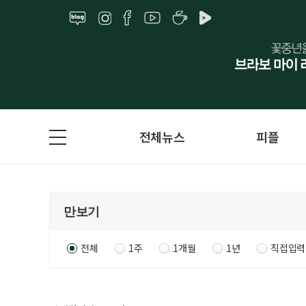
전체뉴스
피플
전체
1주
1개월
1년
직접입력