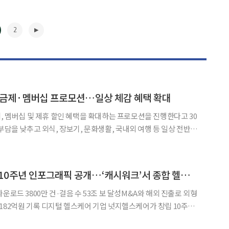
2
객 요금제·멤버십 프로모션…일상 체감 혜택 확대
제, 멤버십 및 제휴 할인 혜택을 확대하는 프로모션을 진행한다고 30
부담을 낮추고 외식, 장보기, 문화생활, 국내외 여행 등 일상 전반에
정통부-통신3사 최고경영자
한 민생안정 관련 통신분야 지원 방안의 일환이다.
▶
넛지헬스케어, 창립 10주년 인포그래픽 공개…‘캐시워크’서 종합 헬스케어로
운로드 3800만 건·걸음 수 53조 보 달성M&A와 해외 진출로 외형
기업 넛지헬스케어가 창립 10주년
캐시워크’ 기반으로 성장을 거듭해 온 지난 10년의 사업 경과를 담은