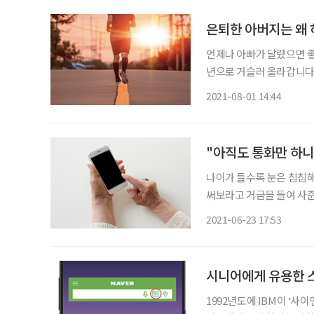
은퇴한 아버지는 왜 하
언제나 아빠가 달렸으면 좋
년으로 거슬러 올라갑니다.
출전했습니다. 홍천군국민
2021-08-01 14:44
발지에 계셨던 아빠는 제
"아직도 통화만 하니
나이가 들수록 눈은 침침해
써보라고 거금을 들여 사준
여러 가지 기능을 활용하면
2021-06-23 17:53
화 통화나 카카오톡 메신저 
시니어에게 유용한 
1992년도에 IBM이 ‘사