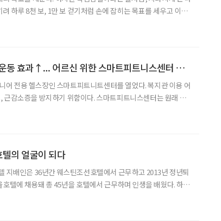
려 하루 8천 보, 1만 보 걷기처럼 손에 잡히는 목표를 세우고 이를
현실적이다. 소소한 성취가 쌓일수록 일상은 조금 더 단단해진다. 금
 몸은 무겁다. 토요일 아침, 늦잠 대신 산책을
AI 기반 헬스기구로 운동 효과↑... 어르신 위한 스마트피트니스센터 개소
어 전용 헬스장인 스마트피트니트센터를 열었다. 복지관 이용 어
 방지하기 위함이다. 스마트피트니스센터는 원래 건
비했다. △AI 기반의 7가지 상체, 하체 헬스기구로 이루어진 근력
별 체지방·근육량·질병력을 평가해 맞춤형 운동처방을 하는 건강
 호텔의 얼굴이 되다
텔 지배인은 36년간 웨스틴조선호텔에서 근무하고 2013년 정년퇴
울호텔에 채용돼 총 45년을 호텔에서 근무하며 인생을 배웠다. 하루
번 이상 허리를 숙인다. 그는 오늘도 문 뒤에서, 혹은 앞에서 묵묵히 고
객을 맞이하고 배웅하며 하루를 보내고 있다. ‘평생직장’, ‘평생직업