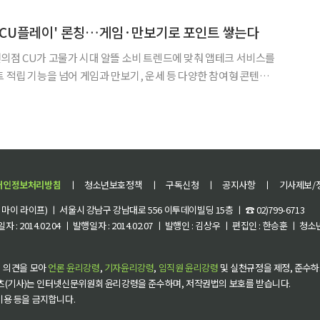
인포그래픽 ‘넛지로드’를 공개했다. 넛지헬스케어는 2016년 법인 설립
 'CU플레이' 론칭…게임·만보기로 포인트 쌓는다
의점 CU가 고물가 시대 알뜰 소비 트렌드에 맞춰 앱테크 서비스를
트 적립 기능을 넘어 게임과 만보기, 운세 등 다양한 참여형 콘텐츠
 고객 체류시간 확대에 나섰다. CU는 자체 커머스 애플
크 서비스를 전면 개편한 신규 리워드 콘텐츠 플랫폼 'CU
개인정보처리방침
ㅣ
청소년보호정책
ㅣ
구독신청
ㅣ
공지사항
ㅣ
기사제보/
이 라이프) ㅣ 서울시 강남구 강남대로 556 이투데이빌딩 15층 ㅣ ☎ 02)799-6713
 : 2014.02.04 ㅣ 발행일자 : 2014.02.07 ㅣ 발행인 : 김상우 ㅣ 편집인 : 한승훈 ㅣ
 의견을 모아
언론 윤리강령
,
기자윤리강령
,
임직원 윤리강령
및 실천규정을 제정, 준수하
츠(기사)는 인터넷신문위원회 윤리강령을 준수하며, 저작권법의 보호를 받습니다.
 이용 등을 금지합니다.