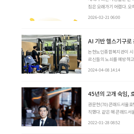
짐은 오래가기 어렵다. 오히
꾸준히 달성하는 일이 더 
2026-02-21 06:00
요일 저녁, 한 주를 버텨낸
논현노인종합복지관이 시니
르신들의 노쇠를 예방하고, 근감소증을
강 관리실이던 공간을 재정
2024-04-08 14:14
운동존 △어르신들의 개인
측정존
45년의 고개 숙임,
권문현(70) 콘래드서울호
직했다. 같은 해 콘래드서
9시간씩 서 있고, 1000
2022-01-28 08:52