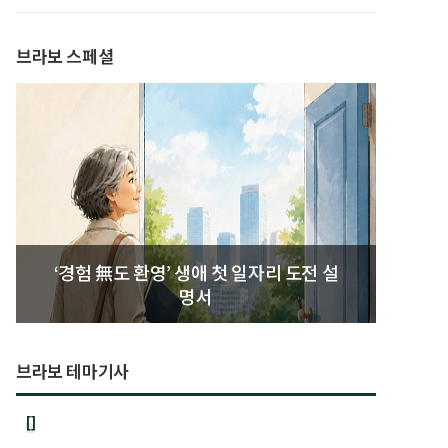
발간
브라보 스페셜
‘경험 無도 환영’ 생애 첫 일자리 도전 설
명서
브라보 테마기사
[]