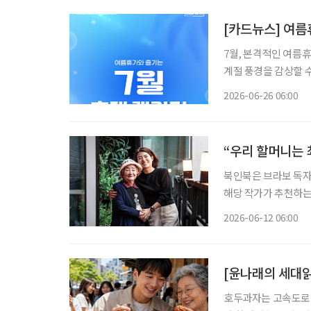
[카드뉴스] 여름
7월, 본격적인 여름
계절 풍경을 감상할 수
운 지역 축제까지 선택지가 다양하다. 7월 축제는 
2026-06-26 06:00
말 나들이 코스로 활
“우리 할머니는 
북인북은 브라보 독자
해당 작가가 추천하는 책도 함께 즐겨보세요
넣어놓고 나를 기다리고
2026-06-12 06:00
편지. 할머니는 매일
[윤나래의 세대
호두과자는 고속도로 