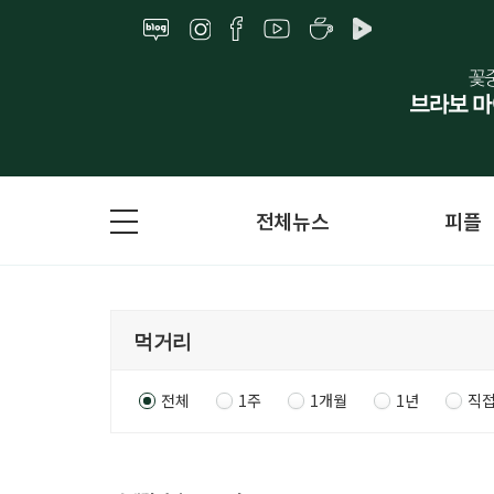
전체뉴스
피플
전체
1주
1개월
1년
직