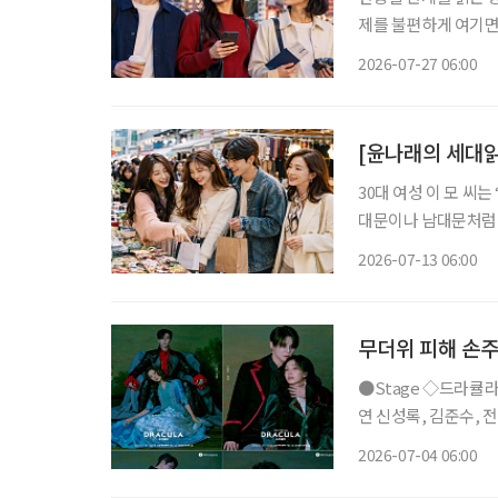
제를 불편하게 여기면
음식과 왕홍체험을 소
2026-07-27 06:00
지 않는다. 여행지, 
[윤나래의 세대읽
30대 여성 이 모 씨
대문이나 남대문처럼 
인 쇼핑을 주로 이용했
2026-07-13 06:00
친구들과도 ‘시장 한
무더위 피해 손주
●Stage ◇드라큘라 일정 7월 10일 ~ 10월 18일 장소 LG아트센터 서울 연출 데이빗 스완 출
연 신성록, 김준수, 전
사랑받아온 대표 흥행 
2026-07-04 06:00
넘는 세월 동안 단 한