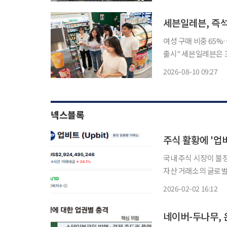
발적으로 참여하는 그
세븐일레븐, 즉석
여성 구매 비중 65%
출시" 세븐일레븐은 3월 출시한 즉석 스무디가 누적 판매량 70만잔을 돌파했다고 10일 밝혔
다. 건강과 편의성을
2026-08-10 09:27
넥스블록
주식 활황에 '업
국내 주식 시장이 불
자산 거래소의 글로벌 순위가 크게 떨어졌다. 2
기준 업비트의 24시간 
2026-02-02 16:12
2715억 원 정도로,
네이버-두나무, 