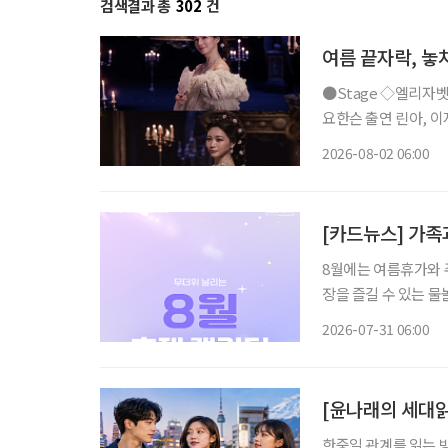
검색결과 총
302
건
여름 끝자락, 놓
●Stage ◇엘리자벳 일정 8월 16일 ~ 11월 15일 장소 블루스퀘어 우리은행홀 연출 로버트
요한슨 출연 린아, 이지혜
리자벳’은 오스트리아
2026-08-02 06:00
를 향한 갈망, 초월적 존
[카드뉴스] 가족과
8월에는 여름휴가와 
장을 즐길 수 있는 
까지 선택지가 다양하다. 무더위 속 장시간 이동이 부담스러운 시니어라면 여행
2026-07-31 06:00
운영 시간, 휴식 공간
[윤나래의 세대읽
한중일 관계를 읽는 방