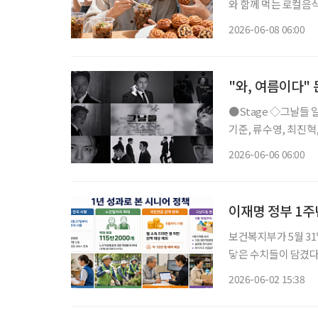
와 함께 먹는 로컬음
않는 먹거리. 그런데 
2026-06-08 06:00
이유가 ‘전통의 맛’
"와, 여름이다"
●Stage ◇그날들 일정 6월 9일 ~ 8월 23일 장소 디큐브 링크아트센터 연출 장유정 출연 엄
기준, 류수영, 최진혁, 김정현,
며진 주크박스 뮤지컬 
2026-06-06 06:00
다. 청와대 경호실을 
이재명 정부 1주
보건복지부가 5월 31
닿은 수치들이 담겼다.
드림 본사업 전환이 대표적이다. 이번 자료를 시니어 관점에서
2026-06-02 15:38
명하다. 살던 곳에서