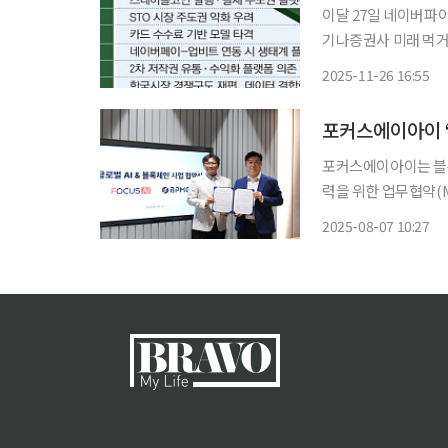
이달 27일 네이버파
기나증권사 미래 먹거
접 타격커머스 시장 수수료 절감 
2025-11-26 16:55
앞두고 금융·커머스·
포커스에이아이는 블록
력을 위한 업무협약(MOU)을 체결
보유한 AI·블록체인
2025-08-07 10:27
또 AI를 활용한 공동