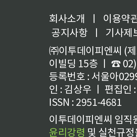
회사소개
ㅣ
이용약
공지사항
ㅣ
기사제
㈜이투데이피엔씨 (제호
이빌딩 15층 ㅣ ☎ 02)
등록번호 : 서울아02992
인 : 김상우 ㅣ 편집인
ISSN : 2951-4681
이투데이피엔씨 임직원
윤리강령
및 실천규정을