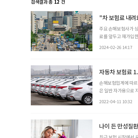
검색결과 총
12
건
"차 보험료 내려
주요 손해보험사가 상
료를 앞두고 재가입한 경
터 삼성화재(2.8%),
2024-02-26 14:17
험료를 인하했다. 21
자동차 보험료 1
손해보험업계에 따르면
은 일반 자가용으로 자동차보험
삼성화재 1.2%, KB손
2022-04-11 10:32
개인용뿐 아니라 업무
나이 든 만성질환
최근 보험 시장에서 