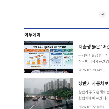
이투데이
저출생 뚫은 '어
무저해지환급형이 시
장…배타적사용권 경쟁 재개 저출생에 따른 아동 인구 감소에도 
들의 어린이보험 보유
2026-07-28 14:10
은 높은 수요를 바탕
시 불이 붙
상반기 자동차보험
상반기 주요 손해보험사들
험협회에 따르면 메리
반기 자동차보험 누적 손
2026-07-22 10:51