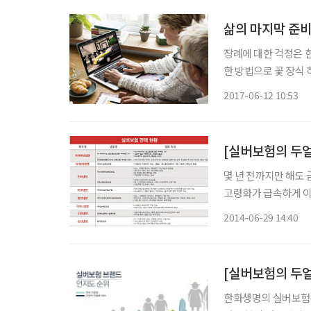
삶의 마지막 준비
장례에 대한 걱정은 
한 방법으로 꽃 장식
로 기부하겠다는 신청
2017-06-12 10:53
다양한 상조 관련 상
[실버보험의 두
몇 년 전까지만 해도
고령화가 급속하게 이
장·노년층의 경제력을 무시하기 힘
2014-06-29 14:40
난 2010년 기준 33
[실버보험의 두얼
한화생명의 실버보험이 소비자 