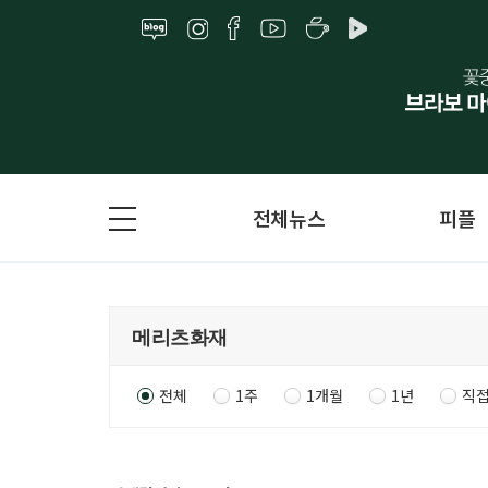
전체뉴스
피플
전체
1주
1개월
1년
직