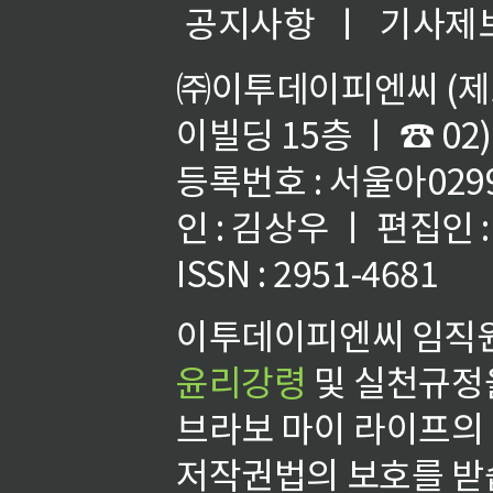
공지사항
ㅣ
기사제
㈜이투데이피엔씨 (제호
이빌딩 15층 ㅣ ☎ 02)
등록번호 : 서울아02992
인 : 김상우 ㅣ 편집인
ISSN : 2951-4681
이투데이피엔씨 임직원
윤리강령
및 실천규정을
브라보 마이 라이프의
저작권법의 보호를 받