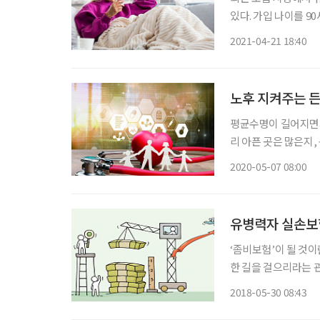
있다. 가입 나이를 9
질문 하나로 가입 여
2021-04-21 18:40
입이 쉬운 만큼 보험
노후 지켜주는 든
평균수명이 길어지면서 
리 아픈 곳은 많은지,
노후를 지켜주는 든든한 보험상품이 나왔다.
2020-05-07 08:00
는 요인이 많아 고민
유병력자 실손보험
‘좀비보험’이 될 것
한 길을 걸으리라는 관
건에 그쳤다. 하지만 뚜껑을 열
2018-05-30 08:43