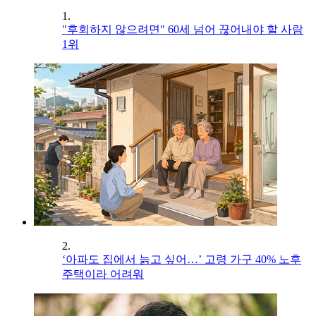
1.
"후회하지 않으려면" 60세 넘어 끊어내야 할 사람
1위
2.
‘아파도 집에서 늙고 싶어…’ 고령 가구 40% 노후
주택이라 어려워