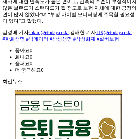
재사에 대한 만족도가 높은 편이고, 만족의 수준이 부정적이지
않은 브랜드가 스탠다드가 될 정도로 보험 자체에 대한 긍정의
견이 많지 않았다”며 “부정 바이럴 모니터링에 주목할 필요성
이 있다”고 말했다.
김성배 기자
sbkim@etoday.co.kr
,김태헌 기자
119@etoday.co.kr
#한화생명
#빅데이터
#삼성생명
#삼성화재
#실버보험
좋아요
0
화나요
0
슬퍼요
0
더 궁금해요
0
최신뉴스