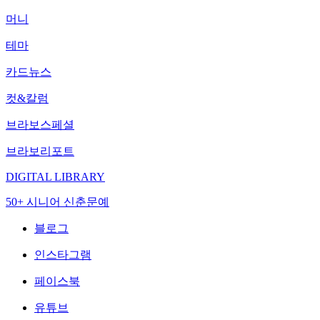
머니
테마
카드뉴스
컷&칼럼
브라보스페셜
브라보리포트
DIGITAL LIBRARY
50+ 시니어 신춘문예
블로그
인스타그램
페이스북
유튜브