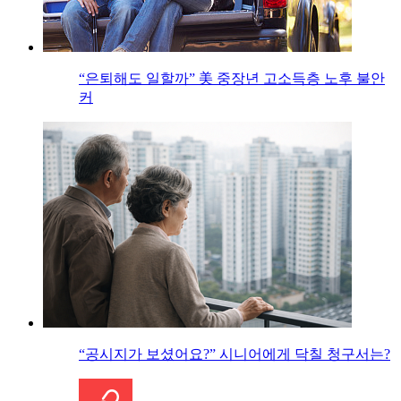
“은퇴해도 일할까” 美 중장년 고소득층 노후 불안
커
“공시지가 보셨어요?” 시니어에게 닥칠 청구서는?