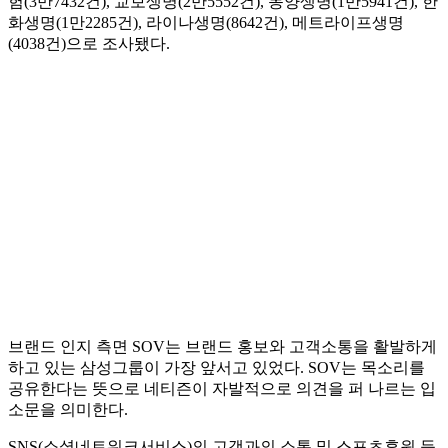
험(3만7432건), 교보생명(2만5552건), 동양생명(1만5941건), 한
화생명(1만2285건), 라이나생명(8642건), 메트라이프생명
(4038건)으로 조사됐다.
브랜드 인지 측면 SOV는 브랜드 홍보와 고객소통을 활발하게
하고 있는 삼성그룹이 가장 앞서고 있었다. SOV는 목소리를
공유한다는 뜻으로 네티즌이 자발적으로 의견을 퍼 나르는 입
소문을 의미한다.
SNS(소셜네트워크서비스)의 고객과의 소통 및 스포츠후원 등