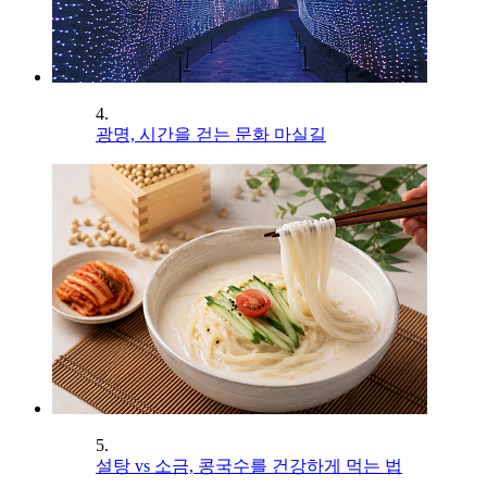
4.
광명, 시간을 걷는 문화 마실길
5.
설탕 vs 소금, 콩국수를 건강하게 먹는 법