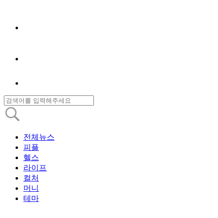
전체뉴스
피플
헬스
라이프
컬처
머니
테마