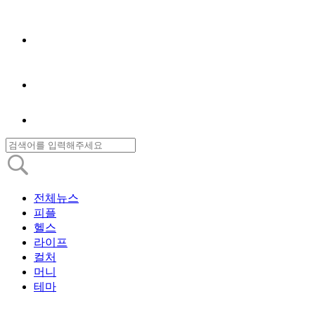
전체뉴스
피플
헬스
라이프
컬처
머니
테마