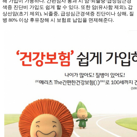
해 가입이 가능하다. 간편심사 통과 시 암·뇌졸중·급성심근경
색증 진단비 가입도 쉽게 할 수 있다. 또한 암(유사함 제외), 갑
상선암(초기 제외), 뇌졸중, 급성심근경색증 진단이나 상해, 질
병 80% 이상 후유장해 시 보험료 납입을 면제해준다.