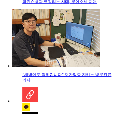
파킨슨병과 헷갈리는 치매, 루이소체 치매
“새벽에도 달려갑니다” 재가임종 지키는 방문진료
의사