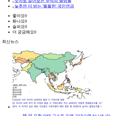
⌞
숫자로 알아보는 추억의 앨범들
⌞
늦추면 더 받는 '똘똘한' 국민연금
좋아요
0
화나요
0
슬퍼요
0
더 궁금해요
0
최신뉴스
韓·日 포함 아태 고소득 지역 기대수명 84.1세 ‘아