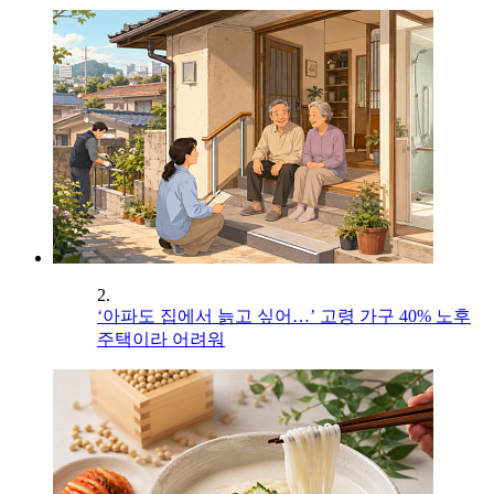
2.
‘아파도 집에서 늙고 싶어…’ 고령 가구 40% 노후
주택이라 어려워