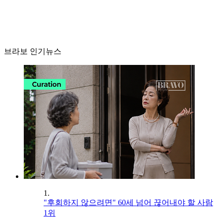
브라보 인기뉴스
1.
"후회하지 않으려면" 60세 넘어 끊어내야 할 사람
1위