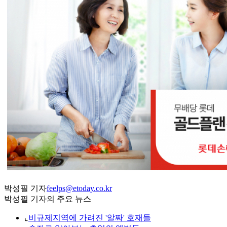
박성필 기자
feelps@etoday.co.kr
박성필 기자의 주요 뉴스
⌞
비규제지역에 가려진 '알짜' 호재들