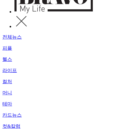
전체뉴스
피플
헬스
라이프
컬처
머니
테마
카드뉴스
컷&칼럼