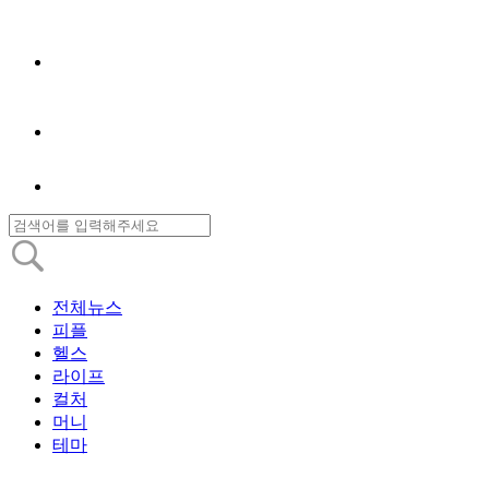
전체뉴스
피플
헬스
라이프
컬처
머니
테마