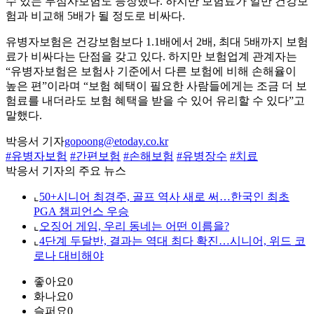
수 있는 무심사보험도 등장했다. 하지만 보험료가 일반 건강보
험과 비교해 5배가 될 정도로 비싸다.
유병자보험은 건강보험보다 1.1배에서 2배, 최대 5배까지 보험
료가 비싸다는 단점을 갖고 있다. 하지만 보험업계 관계자는
“유병자보험은 보험사 기준에서 다른 보험에 비해 손해율이
높은 편”이라며 “보험 혜택이 필요한 사람들에게는 조금 더 보
험료를 내더라도 보험 혜택을 받을 수 있어 유리할 수 있다”고
말했다.
박응서 기자
gopoong@etoday.co.kr
#유병자보험
#간편보험
#손해보험
#유병장수
#치료
박응서 기자의 주요 뉴스
⌞
50+시니어 최경주, 골프 역사 새로 써…한국인 최초
PGA 챔피언스 우승
⌞
오징어 게임, 우리 동네는 어떤 이름을?
⌞
4단계 두달반, 결과는 역대 최다 확진…시니어, 위드 코
로나 대비해야
좋아요
0
화나요
0
슬퍼요
0