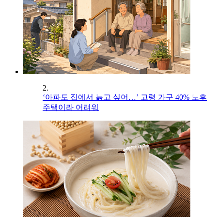
2.
‘아파도 집에서 늙고 싶어…’ 고령 가구 40% 노후
주택이라 어려워