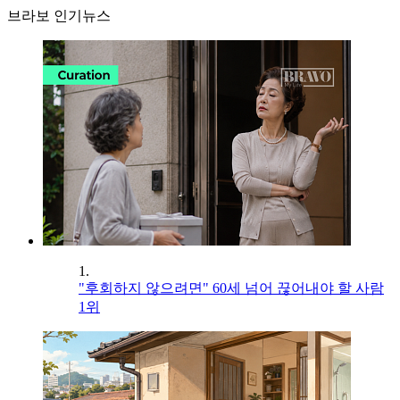
브라보 인기뉴스
1.
"후회하지 않으려면" 60세 넘어 끊어내야 할 사람
1위