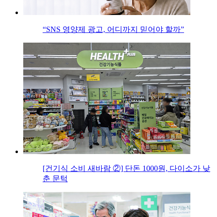
“SNS 영양제 광고, 어디까지 믿어야 할까”
[건기식 소비 새바람 ②] 단돈 1000원, 다이소가 낮
춘 문턱