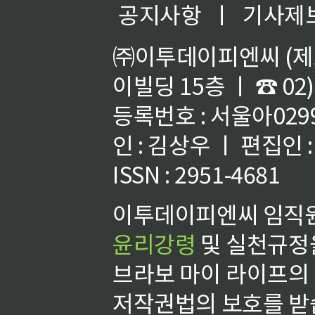
공지사항
ㅣ
기사제
㈜이투데이피엔씨 (제호
이빌딩 15층 ㅣ ☎ 02)
등록번호 : 서울아02992
인 : 김상우 ㅣ 편집인
ISSN : 2951-4681
이투데이피엔씨 임직원
윤리강령
및 실천규정을
브라보 마이 라이프의
저작권법의 보호를 받