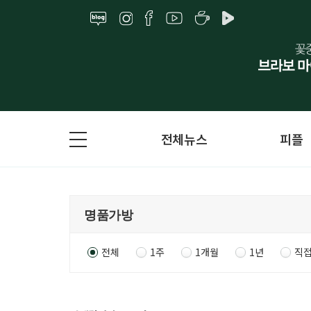
전체뉴스
피플
전체
1주
1개월
1년
직