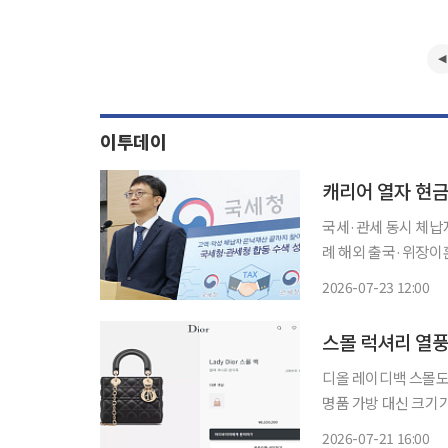
이투데이
캐리어 열자 현금
국세·관세 동시 체납자
례 해외 출국·위장이혼 혐의…정보교환 
관 정보를 처음으로 
2026-07-23 12:00
부친 명의로 사업을 계
스몰 럭셔리 열풍
디올 레이디백 스몰도 
명품 가방 대신 크기가
가 늘자 샤넬과 디올이
2026-07-21 16:00