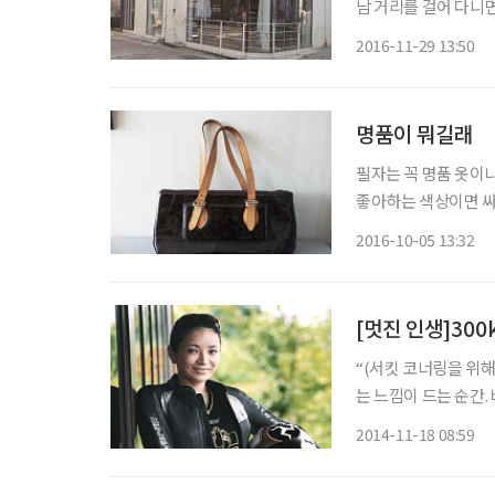
남 거리를 걸어 다니면
아니라서 속상하다면 
2016-11-29 13:50
안내한다. 남
명품이 뭐길래
필자는 꼭 명품 옷이
좋아하는 색상이면 싸
게 아닌데도 명품으로 오해해주는
2016-10-05 13:32
백이 10여 개 들어 
[멋진 인생]30
“(서킷 코너링을 위
는 느낌이 드는 순간. 
크 족들이 모여 실력을
2014-11-18 08:59
렵하면서도 묵직한 기운