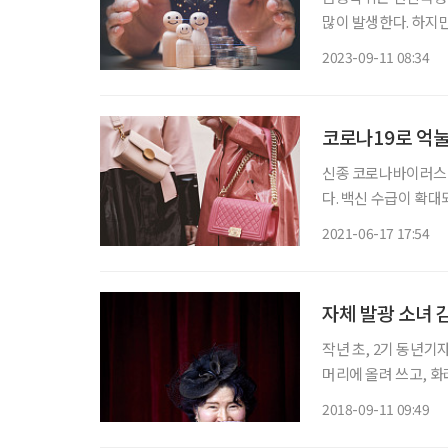
많이 발생한다. 하지
아 이 사실을 숨기거
2023-09-11 08:34
코로나19로 억눌
신종 코로나바이러스 
다. 백신 수급이 확
울렛이 다시 붐비기 
2021-06-17 17:54
자체 발광 소녀 
작년 초, 2기 동년
머리에 올려 쓰고, 
어투로 자신을 핑크레
2018-09-11 09:49
되는 대표 인물로 자리