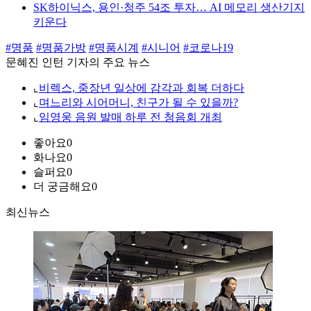
SK하이닉스, 용인·청주 54조 투자… AI 메모리 생산기지
키운다
#명품
#명품가방
#명품시계
#시니어
#코로나19
문혜진 인턴 기자의 주요 뉴스
⌞
비렉스, 중장년 일상에 감각과 회복 더하다
⌞
며느리와 시어머니, 친구가 될 수 있을까?
⌞
임영웅 음원 발매 하루 전 청음회 개최
좋아요
0
화나요
0
슬퍼요
0
더 궁금해요
0
최신뉴스