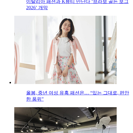
이탈리아 패션과 K뷰티 만난다 ‘브라보 골든 보그
2026’ 개막
올봄, 중년 여성 유혹 패션은… “있는 그대로, 편안
한 품위”