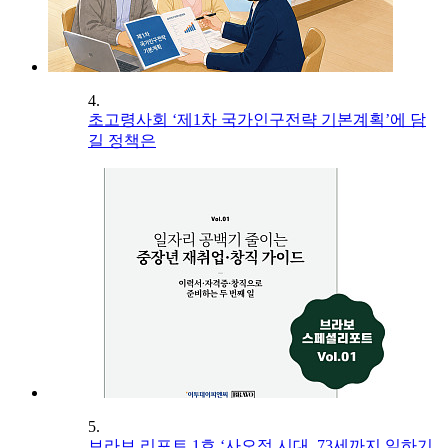
4.
초고령사회 ‘제1차 국가인구전략 기본계획’에 담
길 정책은
5.
브라보 리포트 1호 ‘사오정 시대, 73세까지 일하기