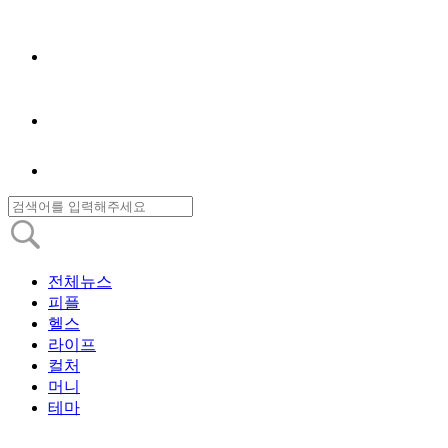
전체뉴스
피플
헬스
라이프
컬처
머니
테마