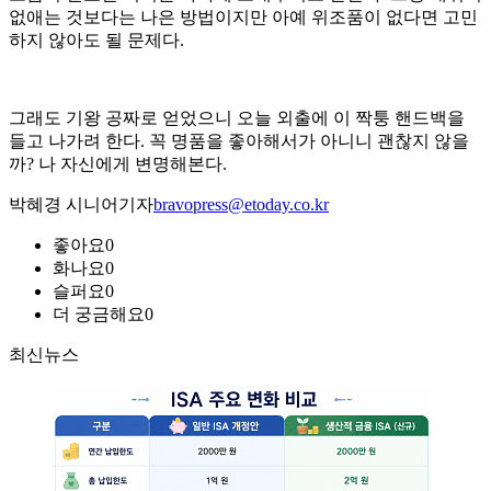
없애는 것보다는 나은 방법이지만 아예 위조품이 없다면 고민
하지 않아도 될 문제다.
그래도 기왕 공짜로 얻었으니 오늘 외출에 이 짝퉁 핸드백을
들고 나가려 한다. 꼭 명품을 좋아해서가 아니니 괜찮지 않을
까? 나 자신에게 변명해본다.
박혜경 시니어기자
bravopress@etoday.co.kr
좋아요
0
화나요
0
슬퍼요
0
더 궁금해요
0
최신뉴스