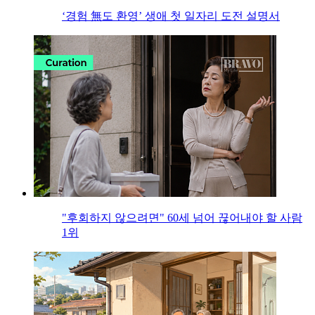
‘경험 無도 환영’ 생애 첫 일자리 도전 설명서
"후회하지 않으려면" 60세 넘어 끊어내야 할 사람
1위