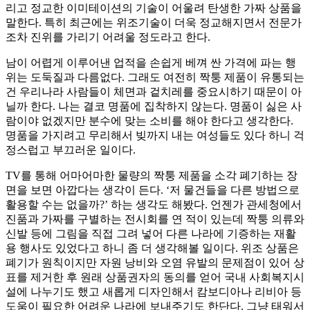
리고 정교한 이미테이션의 기술이 어울려 탄생한 가짜 상품을
말한다. 특히 최근에는 위조기술이 더욱 정교해지면서 전문가
조차 진위를 가리기 어려울 정도라고 한다.
남이 어렵게 이루어낸 업적을 손쉽게 베껴 싼 가격에 파는 행
위는 도둑질과 다름없다. 그래도 여전히 짝퉁 제품이 유통되는
건 우리나라 사람들이 체면과 겉치레를 중요시하기 때문이 아
닐까 한다. 나는 결코 명품에 집착하지 않는다. 명품이 싫은 사
람이야 없겠지만 분수에 맞는 소비를 해야 한다고 생각한다.
명품을 가지려고 무리해서 빚까지 내는 여성들도 있다 하니 걱
정스럽고 부끄러운 일이다.
TV를 통해 어마어마한 물량의 짝퉁 제품을 소각 폐기하는 장
면을 보면 아깝다는 생각이 든다. ‘저 물건들을 다른 방법으로
활용할 수는 없을까?’ 하는 생각도 해봤다. 언젠가 관세청에서
진품과 가짜를 구별하는 전시회를 연 적이 있는데 짝퉁 의류와
신발 등에 그림을 직접 그려 넣어 다른 나라에 기증하는 재활
용 행사도 있었다고 하니 좀 더 생각해볼 일이다. 위조 상품은
폐기가 원칙이지만 자원 낭비와 오염 유발의 문제점이 있어 상
표를 제거한 후 원래 상품권자의 동의를 얻어 국내 사회복지시
설에 나누기도 했고 새롭게 디자인해서 캄보디아나 리비아 등
도움이 필요한 어려운 나라에 보내주기도 한단다. 그냥 태워서