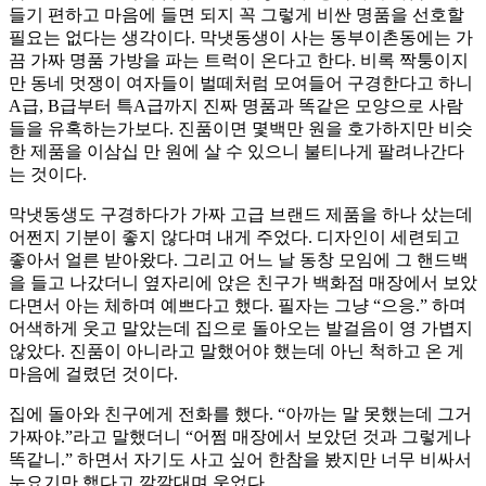
들기 편하고 마음에 들면 되지 꼭 그렇게 비싼 명품을 선호할
필요는 없다는 생각이다. 막냇동생이 사는 동부이촌동에는 가
끔 가짜 명품 가방을 파는 트럭이 온다고 한다. 비록 짝퉁이지
만 동네 멋쟁이 여자들이 벌떼처럼 모여들어 구경한다고 하니
A급, B급부터 특A급까지 진짜 명품과 똑같은 모양으로 사람
들을 유혹하는가보다. 진품이면 몇백만 원을 호가하지만 비슷
한 제품을 이삼십 만 원에 살 수 있으니 불티나게 팔려나간다
는 것이다.
막냇동생도 구경하다가 가짜 고급 브랜드 제품을 하나 샀는데
어쩐지 기분이 좋지 않다며 내게 주었다. 디자인이 세련되고
좋아서 얼른 받아왔다. 그리고 어느 날 동창 모임에 그 핸드백
을 들고 나갔더니 옆자리에 앉은 친구가 백화점 매장에서 보았
다면서 아는 체하며 예쁘다고 했다. 필자는 그냥 “으응.” 하며
어색하게 웃고 말았는데 집으로 돌아오는 발걸음이 영 가볍지
않았다. 진품이 아니라고 말했어야 했는데 아닌 척하고 온 게
마음에 걸렸던 것이다.
집에 돌아와 친구에게 전화를 했다. “아까는 말 못했는데 그거
가짜야.”라고 말했더니 “어쩜 매장에서 보았던 것과 그렇게나
똑같니.” 하면서 자기도 사고 싶어 한참을 봤지만 너무 비싸서
눈요기만 했다고 깔깔대며 웃었다.