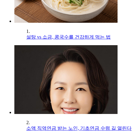
1.
설탕 vs 소금, 콩국수를 건강하게 먹는 법
2.
소액 직역연금 받는 노인, 기초연금 수령 길 열린다