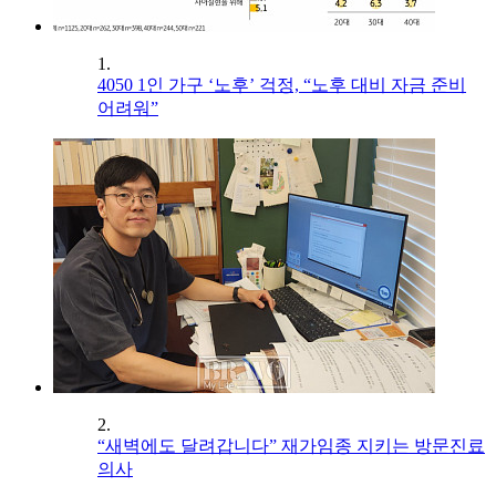
1.
4050 1인 가구 ‘노후’ 걱정, “노후 대비 자금 준비
어려워”
2.
“새벽에도 달려갑니다” 재가임종 지키는 방문진료
의사