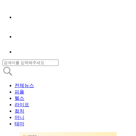
전체뉴스
피플
헬스
라이프
컬처
머니
테마