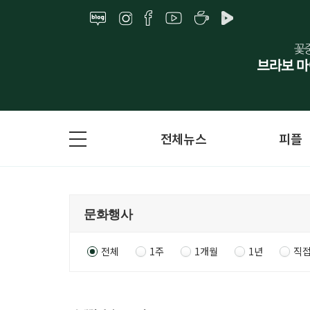
전체뉴스
피플
전체
1주
1개월
1년
직