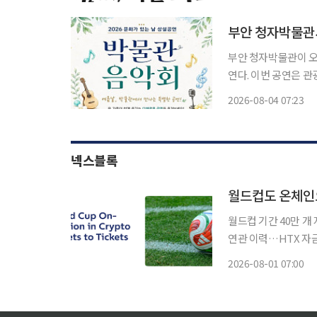
확정했다. 시
부안 청자박물관
부안 청자박물관이 오
연다. 이번 공연은 관광객과 지역주민이 일상에서 문화예술을 쉽게 접하도록 마련됐다. 세대
를 아우르는 다양한 장
2026-08-04 07:23
비보이 퍼포먼스를 시
넥스블록
월드컵도 온체인
월드컵 기간 40만 개
연관 이력…HTX 자금 
2026 국제축구연맹(
2026-08-01 07:00
달한 것으로 나타났다.