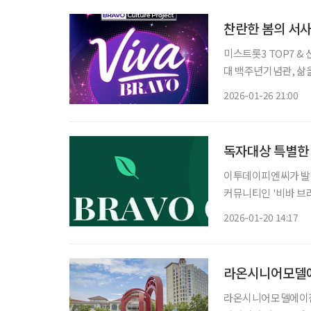
찬란한 봄의 서사,
미스트롯3 TOP7 & 
대 백주년기념관, 삶을 위로하는
는 무대가 찾아온다. 품격 있는 음악과 진정성 있는 메시지로 호평을 받은 ‘비바브라보 콘서
2026-01-26 21:00
트’가 한층 깊어진 서
독자대상 특별한 
이투데이피엔씨가 발행
커뮤니티인 '비바 브라보 클럽' 1기 
강좌를 넘어 '배움→
2026-01-20 14:17
축적된 경험과 전문성
라온시니어모델에
라온시니어모델에이전시