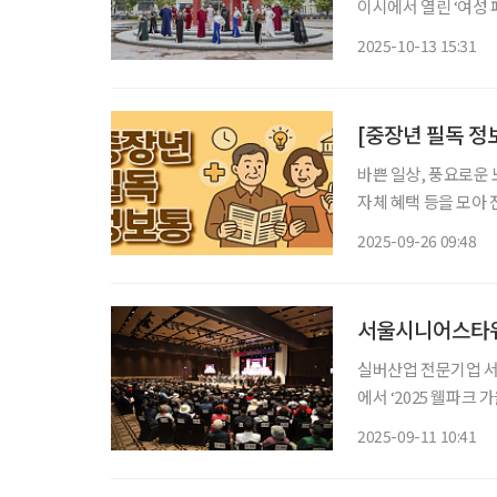
이시에서 열린 ‘여성 패션
초청받아 패션쇼 무대
2025-10-13 15:31
기관이 공동 주관한 
[중장년 필독 정
바쁜 일상, 풍요로운 
자체 혜택 등을 모아 전달 드립니다. 불꽃·걷기·역사…주
가 짙어지는 이번 주
2025-09-26 09:48
의도에서는 화려한 불
서울시니어스타워,
실버산업 전문기업 서
에서 ‘2025 웰파크
는 슬로건 아래, 강
2025-09-11 10:41
다. ‘장수학 콘서트