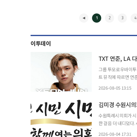
1
2
3
4
이투데이
TXT 연준, L
그룹 투모로우바이투게더(
트 뮤직에 따르면 연준
Stadium)에서 열리
2026-08-05 13:15
로 나선다. 이곳에서는
◀
수원특례시의회가 시민
한 걸음 더 내디뎠다. 4일 이투데이 취재를 종합하면, 수원특례시의회는 대시민 공모전을 거
쳐 제13대 의회의 청
2026-08-04 17:31