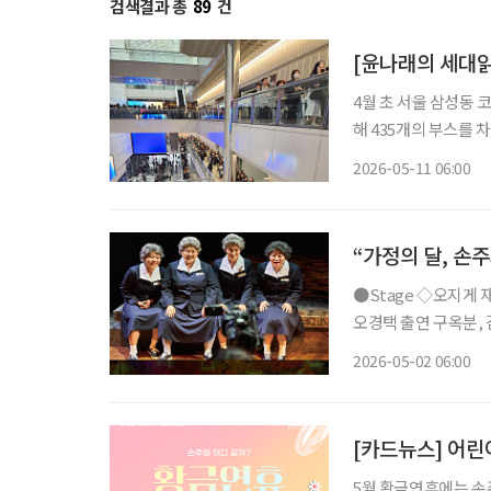
검색결과 총
89
건
[윤나래의 세대읽
4월 초 서울 삼성동 
해 435개의 부스를 
은 70%를 넘었다고 
2026-05-11 06:00
“가정의 달, 손
●Stage ◇오지게 재밌는 가시나들 일정 5월 15일 ~ 6월 28일 장소 국립극장 하늘극장 연출
오경택 출연 구옥분, 김
지컬 ‘오지게 재밌는
2026-05-02 06:00
곡 가시나들’과 에세
[카드뉴스] 어린이
5월 황금연휴에는 손주