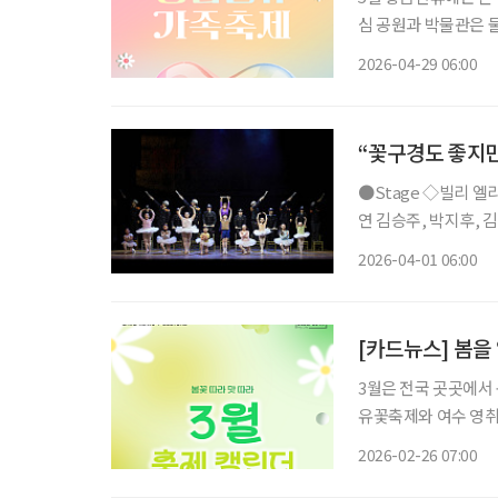
심 공원과 박물관은 물
국립중앙박물관과 서
2026-04-29 06:00
색적인 서커스 축제도
“꽃구경도 좋지만
●Stage ◇빌리 엘리어트 일정 4월 12일 ~ 7월 26일 장소 블루스퀘어 연출 에드 번사이드 출
연 김승주, 박지후, 
만에 네 번째 시즌으로
2026-04-01 06:00
북부 지역을 배경으로
[카드뉴스] 봄을
3월은 전국 곳곳에서
유꽃축제와 여수 영취
축제, 홍성 남당항 새
2026-02-26 07:00
제주들불축제와 고령대