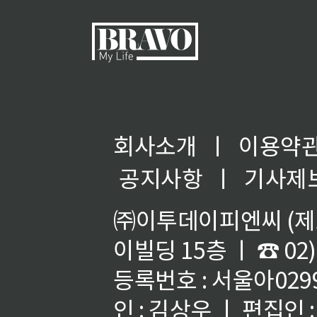
회사소개
ㅣ
이용약
공지사항
ㅣ
기사제
㈜이투데이피엔씨 (제호
이빌딩 15층 ㅣ ☎ 02)
등록번호 : 서울아02992
인 : 김상우 ㅣ 편집인