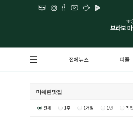
전체뉴스
피플
전체
1주
1개월
1년
직