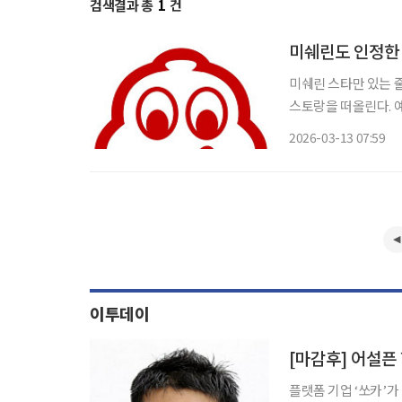
검색결과 총
1
건
미쉐린도 인정한 
미쉐린 스타만 있는 줄 알았죠? 편견 
스토랑을 떠올린다. 
하기 쉽다. 하지만 미
2026-03-13 07:59
으로 좋은 음식을 즐길
이투데이
[마감후] 어설픈
플랫폼 기업 ‘쏘카’가