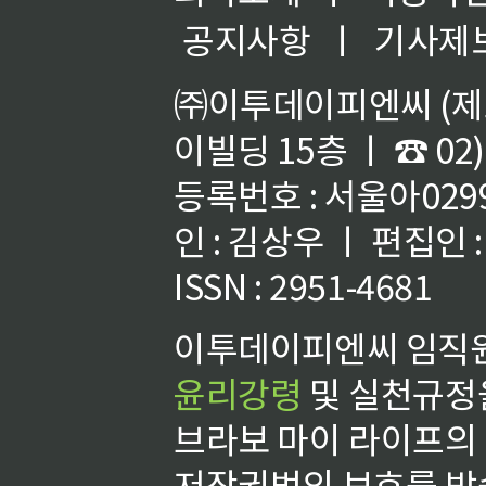
공지사항
ㅣ
기사제
㈜이투데이피엔씨 (제호
이빌딩 15층 ㅣ ☎ 02)
등록번호 : 서울아02992
인 : 김상우 ㅣ 편집인
ISSN : 2951-4681
이투데이피엔씨 임직원
윤리강령
및 실천규정을
브라보 마이 라이프의
저작권법의 보호를 받