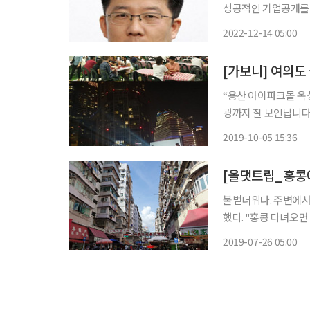
성공적인 기업공개를 
이들은 출발부터 “차
2022-12-14 05:00
대의 차를 여러 사람
[가보니] 여의도
“용산 아이파크몰 옥
광까지 잘 보인답니다.
서 즐기려고요.” 미쉐린(미슐랭) 스타 셰프들의 메뉴를 한자리에서 맛볼 수 있는 ‘미쉐린 가이
2019-10-05 15:36
드 고메 페어 2019’
[올댓트립_홍콩에
불볕더위다. 주변에서 
했다. "홍콩 다녀오면
에 다녀왔다. 정말 찌
2019-07-26 05:00
가는 기분이랄까. 가이