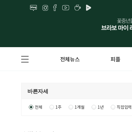
전체뉴스
피플
전체
1주
1개월
1년
직접입력