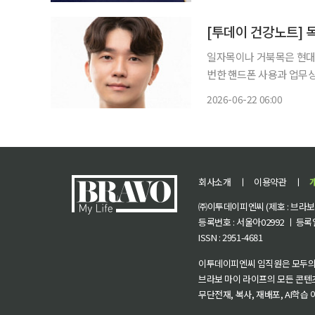
일자목이나 거북목은 현대
번한 핸드폰 사용과 업무상
자목이나 거북목증후군을 호소하는 이들도
2026-06-22 06:00
전할 수 있어 주의해야 한
탈하면서
회사소개
ㅣ
이용약관
ㅣ
㈜이투데이피엔씨 (제호 : 브라보 마
등록번호 : 서울아02992 ㅣ 등록일자
ISSN : 2951-4681
이투데이피엔씨 임직원은 모두의
브라보 마이 라이프의 모든 콘텐
무단전재, 복사, 재배포, AI학습