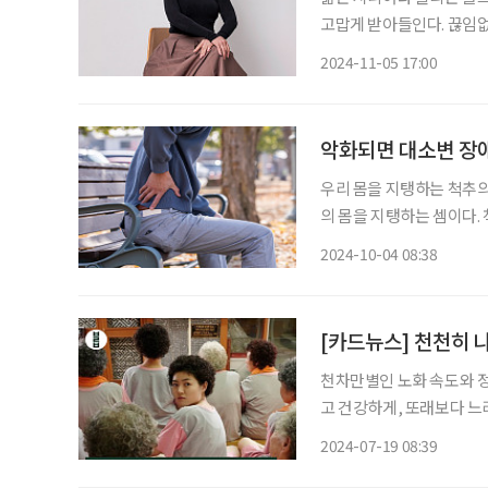
고맙게 받아들인다. 끊임없
다. 젊은이를 능가하는 의욕과
2024-11-05 17:00
악화되면 대소변 장
우리 몸을 지탱하는 척추의 
의 몸을 지탱하는 셈이다.
닳아간다. 물건을 오래 쓰
2024-10-04 08:38
판탈출증)와 함께 중장년층
[카드뉴스] 천천히 
천차만별인 노화 속도와 정
고 건강하게, 또래보다 느리
병원 노년내과 교수가 권하는 9가지 저속 
2024-07-19 08:39
저탄고지가 아니라 체중이 