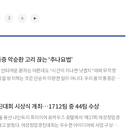
3
4
통증 악순환 고리 끊는 ‘추나요법’
 안타까운 환자는 아픈데도 “시간이 지나면 낫겠지”라며 무작정
치하는 것은 단순히 미련한 일이 아니다. 우리 몸의 통증은 참
이 아니라, 몸속에서 스스로 고통을 증폭시키는 ‘악순환의 고리
를 만들어내기 때문이다. 만성 통증 치료의 첫걸음은 이 끈질긴
▶
대회 시상식 개최…1712팀 중 44팀 수상
울 용산 나인트리 프리미어 로카우스 호텔에서 ‘제27회 여성창업경
수한 아이디어와 사업 구상을
굴하고 여성 기술창업을 활성화하기 위해 2000년부터 이어온 여