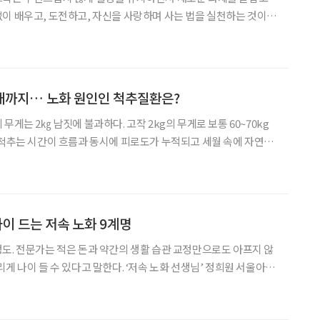
이 배우고, 도전하고, 자신을 사랑하며 사는 법을 실천하는 것이
 건강을 자랑하는 우리 주변의 욜드족들을 만나봤다. 현재 시니
어 모델로 활동하고 있는 최영(63) 씨는 실제 나이보다 훨씬 젊어보였다. 20대
애까지… 노화 원인인 척추질환은?
무게는 2㎏ 남짓에 불과하다. 고작 2kg의 무게로 보통 60~70kg
 척추는 시간이 흐름과 동시에 피로도가 누적되고 세월 속에 자연히
면 고장이 나는 것과 같은 이치다. 척추관협착증은 허리디스크(추간
의 삶을 괴롭히는 대표적인 척추질환 중 하나다. 건
나이 드는 저속 노화 9계명
도. 전문가는 적은 돈과 약간의 생활 습관 교정만으로도 아프지 않
게 나이 들 수 있다고 말한다. ‘저속 노화 선생님’ 정희원 서울아산
노화 실천법이다. 1. 식사 목표 설정하기 무조건적인
빠지는 식단, 체성