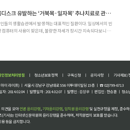
성 예비창업자·창업자 경진대회다. 이번 대회에는 총 1712팀이 참가해 39대 1의 경쟁률
[투데이 건강노트] 목디스크 유발하는 ‘거북목·일자목’ 추나치료로 관리해야
인들의 생활습관에서 발생하는 대표적인 질환이다. 일상에서의 빈
 컴퓨터의 사용이 잦은데, 불량한 자세가 장시간 지속되다보니 일
 증가하고 있다. 일자목과 거북목은 목디스크로 발
다. 목디스크는 척추 뼈와 뼈 사이에 위치한 디스크가 찢어지거나 이
개인정보처리방침
ㅣ
청소년보호정책
ㅣ
구독신청
ㅣ
공지사항
ㅣ
기사제보/
이 라이프) ㅣ 서울시 강남구 강남대로 556 이투데이빌딩 15층 ㅣ ☎ 02)799-6713
 : 2014.02.04 ㅣ 발행일자 : 2014.02.07 ㅣ 발행인 : 김상우 ㅣ 편집인 : 한승훈 ㅣ
 의견을 모아
언론 윤리강령
,
기자윤리강령
,
임직원 윤리강령
및 실천규정을 제정, 준수하
츠(기사)는 인터넷신문위원회 윤리강령을 준수하며, 저작권법의 보호를 받습니다.
 이용 등을 금지합니다.