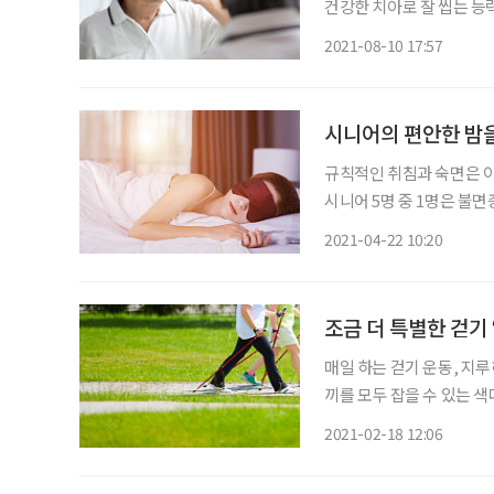
건강한 치아로 잘 씹는 능력은
씹는 능력(저작 능력)이 
2021-08-10 17:57
고 있다. ‘잘’ 씹으면
시니어의 편안한 밤을
규칙적인 취침과 숙면은 이
시니어 5명 중 1명은 불면
부족으로 피로를 호소하는 
2021-04-22 10:20
받고 있다. 특히 수면 관련 
조금 더 특별한 걷기
매일 하는 걷기 운동, 지루
끼를 모두 잡을 수 있는 
킹연맹 회장 나이가 들면서 줄어든 체력을 관리하기 위해 등산 등 걷기 운동을 즐기는 시니어
2021-02-18 12:06
가 많다. 걷기는 그 자체