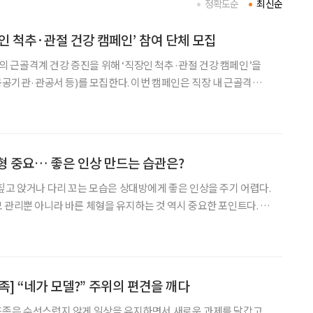
정확도순
최신순
인 척추·관절 건강 캠페인’ 참여 단체 모집
근골격계 건강 증진을 위해 ‘직장인 척추·관절 건강 캠페인’을
 등)를 모집한다. 이번 캠페인은 직장 내 근골격계
 요인을 분석하고 임직원들의 척추·관절 건강을 체계적으로 관리토
램이다. 이를 위해 자생한방병원 의료진이 직접 근로 현장을
형 중요… 좋은 인상 만드는 습관은?
짚고 앉거나 다리 꼬는 모습은 상대방에게 좋은 인상을 주기 어렵다.
 관리뿐 아니라 바른 체형을 유지하는 것 역시 중요한 포인트다. 바
도 긍정적인 영향을 미친다. 반듯하고 균형 있게 바른 체
 반듯한 자세를 유지하는 것만 의미하
족] “네가 모델?” 주위의 편견을 깨다
드족은 수선스럽지 않게 일상을 유지하면서 새로운 과제를 달갑고