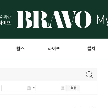
헬스
라이프
컬처
~
적용