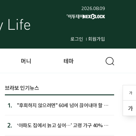
2026.08.09
로그인
회원가입
머니
테마
브라보 인기뉴스
가
1.
"후회하지 않으려면" 60세 넘어 끊어내야 할 사
가
람 1위
2.
‘아파도 집에서 늙고 싶어…’ 고령 가구 40% 노
후 주택이라 어...