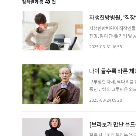
검색결과 총
40
건
자생한방병원, ‘직장
자생한방병원이 직장인들의 
진행, 참여 단체(기업 및 공공기관·관공서
질환의 주요 원인과 유해
2025-03-31 16:55
록 지원하는 맞춤형 프로그
나이 들수록 바른 체
구부정한 자세, 짝다리를 
중년 남성의 그루밍은 외모
른 체형은 자신감을 더해주고, 건강에
2025-03-24 09:28
형이란 단순히 외형적으로
[브라보가 만난 욜드
젊은 시니어라 불리는 욜