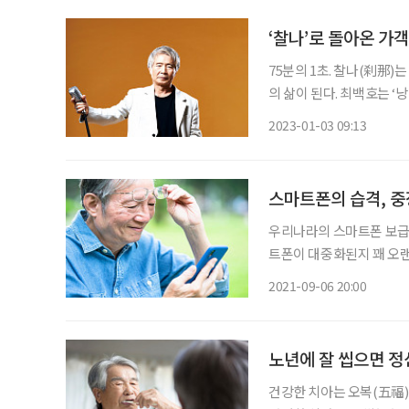
‘찰나’로 돌아온 가객
75분의 1초. 찰나(刹那)
의 삶이 된다. 최백호는 
품고 살았기에 그는 낭만을
2023-01-03 09:13
스마트폰의 습격, 중
우리나라의 스마트폰 보급
트폰이 대중화된지 꽤 오랜 시간이 흘렀다. 그런데 스마
아니다. 과도한 스마트폰 
2021-09-06 20:00
기는 질병은 젊은층의 전유
노년에 잘 씹으면 정
건강한 치아는 오복(五福)