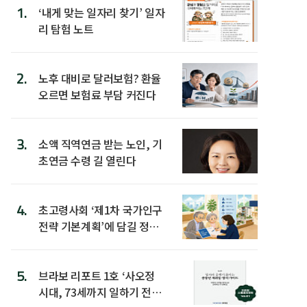
1.
‘내게 맞는 일자리 찾기’ 일자
리 탐험 노트
2.
노후 대비로 달러보험? 환율
오르면 보험료 부담 커진다
3.
소액 직역연금 받는 노인, 기
초연금 수령 길 열린다
4.
초고령사회 ‘제1차 국가인구
전략 기본계획’에 담길 정책
은
5.
브라보 리포트 1호 ‘사오정
시대, 73세까지 일하기 전략’