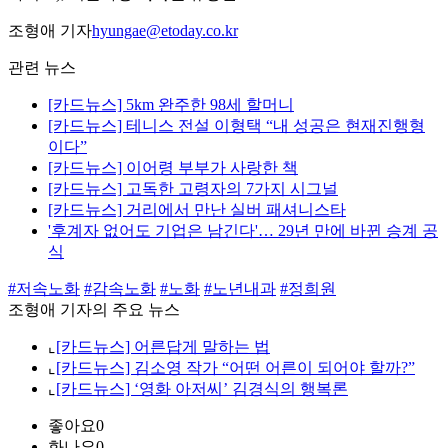
조형애 기자
hyungae@etoday.co.kr
관련 뉴스
[카드뉴스] 5km 완주한 98세 할머니
[카드뉴스] 테니스 전설 이형택 “내 성공은 현재진행형
이다”
[카드뉴스] 이어령 부부가 사랑한 책
[카드뉴스] 고독한 고령자의 7가지 시그널
[카드뉴스] 거리에서 만난 실버 패셔니스타
'후계자 없어도 기업은 남긴다'… 29년 만에 바뀐 승계 공
식
#저속노화
#감속노화
#노화
#노년내과
#정희원
조형애 기자의 주요 뉴스
⌞
[카드뉴스] 어른답게 말하는 법
⌞
[카드뉴스] 김소영 작가 “어떤 어른이 되어야 할까?”
⌞
[카드뉴스] ‘영화 아저씨’ 김경식의 행복론
좋아요
0
화나요
0