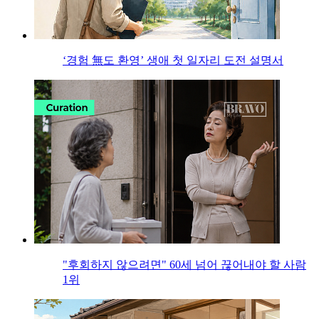
‘경험 無도 환영’ 생애 첫 일자리 도전 설명서
"후회하지 않으려면" 60세 넘어 끊어내야 할 사람
1위