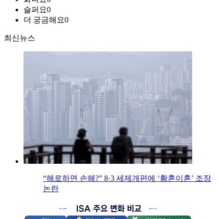
슬퍼요
0
더 궁금해요
0
최신뉴스
“해로하면 손해?” 8·3 세제개편에 ‘황혼이혼’ 조장
논란