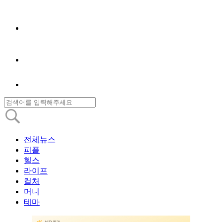
전체뉴스
피플
헬스
라이프
컬처
머니
테마