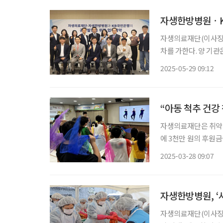
자생한방병원ㆍK
자생의료재단(이사장 
차를 가한다. 양 기
업무협약’을 체결했다고 29일 밝혔다. 협약식에는 
2025-05-29 09:12
국민은행 강남지역 영
“아동 척추 건강
자생의료재단은 취약계
에 3천만 원의 후원금
달식에는 양 기관 주
2025-03-28 09:07
25개소 600여 명의
자생한방병원, ‘
자생의료재단(이사장 