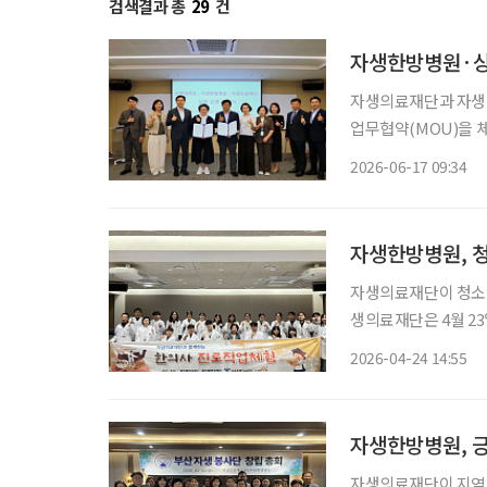
검색결과 총
29
건
자생한방병원·상
자생의료재단과 자생한
업무협약(MOU)을 체결했다. 경기도 성남시 자생메디바이오센터
식 자생의료재단 사회
2026-06-17 09:34
다. 이번 협약에 따라
자생한방병원, 
자생의료재단이 청소년
생의료재단은 4월 2
로그램’을 운영했다고 밝혔다. 이번 프로그램은 한의학에 대한 
2026-04-24 14:55
주도적 진로 설계를 
자생한방병원, 
자생의료재단이 지역사