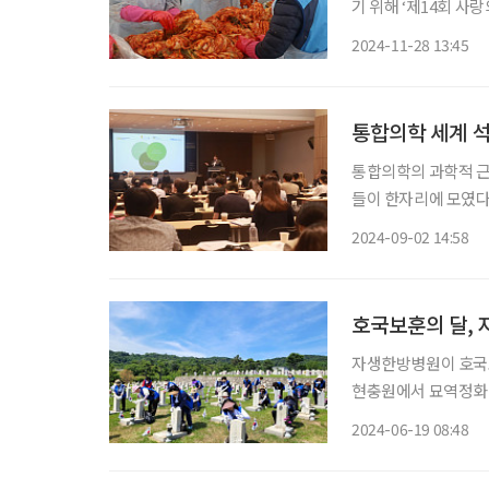
기 위해 ‘제14회 사랑의 김장김
자생봉사단 등 50여 
2024-11-28 13:45
김장김치를 담갔다. 
통합의학 세계 석
통합의학의 과학적 근
들이 한자리에 모였다.
회(AJA, Annual Ja
2024-09-02 14:58
다. 서울 코엑스 컨벤
호국보훈의 달,
자생한방병원이 호국보
현충원에서 묘역정화 
재단 신민식 사회공헌
2024-06-19 08:48
울시 동작구 국립서울
으