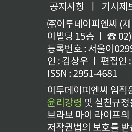
공지사항
ㅣ
기사제
㈜이투데이피엔씨 (제호
이빌딩 15층 ㅣ ☎ 02)
등록번호 : 서울아02992
인 : 김상우 ㅣ 편집인
ISSN : 2951-4681
이투데이피엔씨 임직원
윤리강령
및 실천규정을
브라보 마이 라이프의
저작권법의 보호를 받