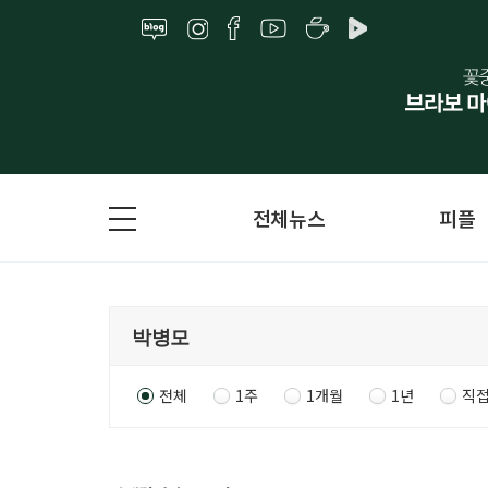
전체뉴스
피플
전체
1주
1개월
1년
직