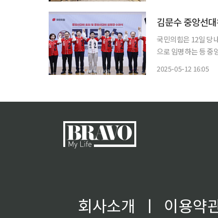
품을 풍성하게 마련했
김문수 중앙선대위
국민의힘은 12일 당
으로 임명하는 등 중앙선거대
공동선거대책위원장에
2025-05-12 16:05
우여·양향자 등 모두
맡는다.
회사소개
ㅣ
이용약