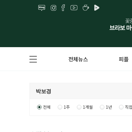
전체뉴스
피플
전체
1주
1개월
1년
직