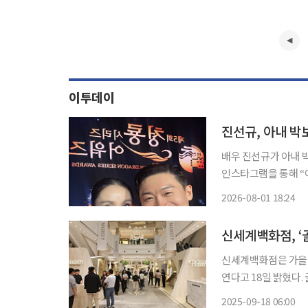
이투데이
진선규, 아내 박
배우 진선규가 아내 박보경
인스타그램을 통해 “
빨리 올 줄은 몰랐다”라며 아내
2026-08-01 18:24
‘청룡시리즈어워즈’에
신세계백화점, ‘
신세계백화점은 가을철
연다고 18일 밝혔다. 골프 페어에서는 단독 상품·브랜드는 물론 다양한 팝업스토어와 대형 할
인행사 등 골퍼들이 좋아하는 콘텐츠를 
2025-09-18 06:00