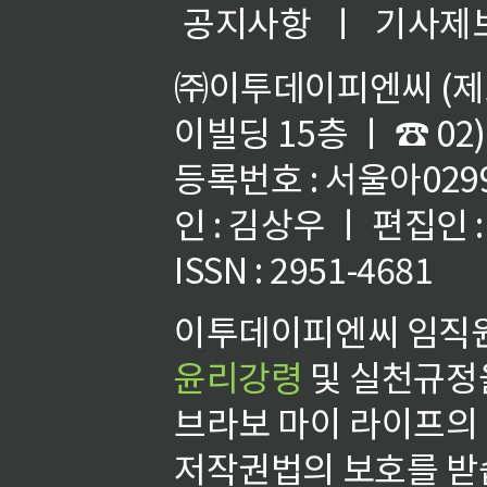
공지사항
ㅣ
기사제
㈜이투데이피엔씨 (제호
이빌딩 15층 ㅣ ☎ 02)
등록번호 : 서울아02992
인 : 김상우 ㅣ 편집인
ISSN : 2951-4681
이투데이피엔씨 임직원
윤리강령
및 실천규정을
브라보 마이 라이프의
저작권법의 보호를 받