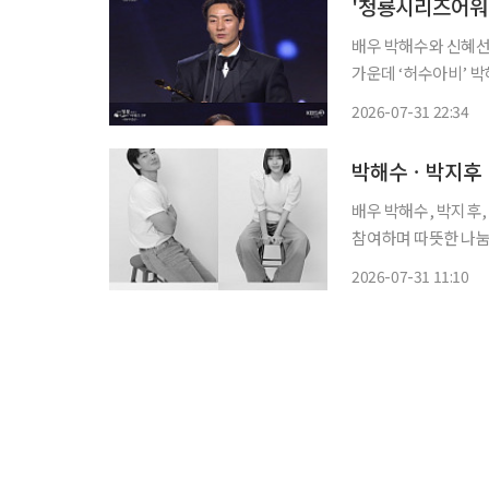
배우 박해수와 신혜선이 주연상을 품에 안았
가운데 ‘허수아비’ 박해수
상을 받은 박해수는 
2026-07-31 22:34
던 작품이다”라며 “
박해수ㆍ박지후ㆍ
배우 박해수, 박지후,
참여하며 따뜻한 나눔에 동참한다. 31일 초록우산에 따
수, 박지후, 장동윤,
2026-07-31 11:10