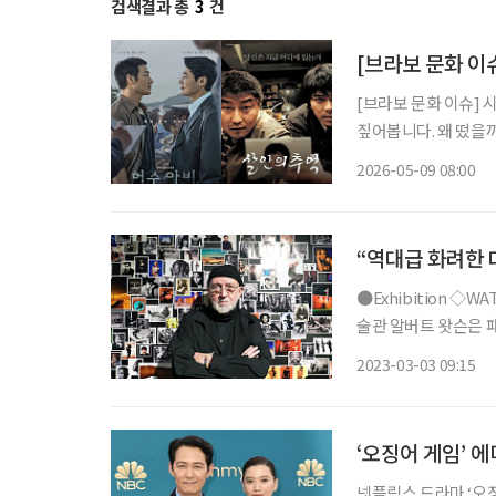
검색결과 총
3
건
[브라보 문화 이
[브라보 문화 이슈] 
짚어봅니다. 왜 떴을까? ENA 범죄 수사 스릴러 드라마 ‘허수아비’의 인기가 심상치 않다. 이
춘재 연쇄살인사건(구
2026-05-09 08:00
을 모았다. 사실 이춘
“역대급 화려한 
●Exhibition ◇WATSON, THE MAESTRO 일정 3월 30일까지 장소 예술의전당 한가람미
술관 알버트 왓슨은 패션 포트레이트 사진계의 거장으로 ‘세계에서 가장 영향력 있는 20인의
사진작가’에 선정됐다.
2023-03-03 09:15
콘과 작업했다. 197
‘오징어 게임’ 
넷플릭스 드라마 ‘오