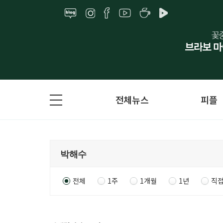
전체뉴스
피플
전체
1주
1개월
1년
직