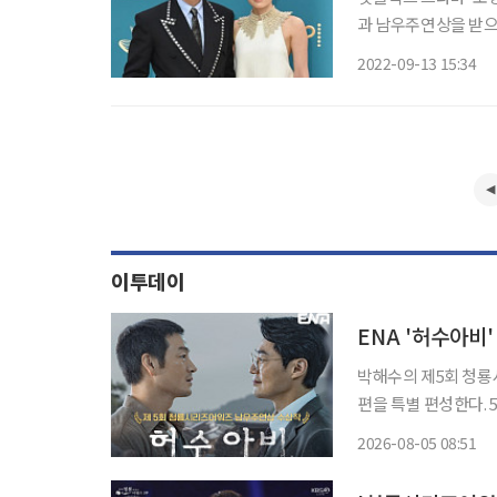
과 남우주연상을 받으
최초 수상’이라는 역사
2022-09-13 15:34
열린 제74회 프라임타임
이투데이
ENA '허수아비
박해수의 제5회 청룡
편을 특별 편성한다. 5일 ENA에 따르면 '허수아비'(연출 박준우, 극본 이지현)는 이날부터 8
일까지 나흘간 1회부터 12회까지 
2026-08-05 08:51
달 31일 열린 제5