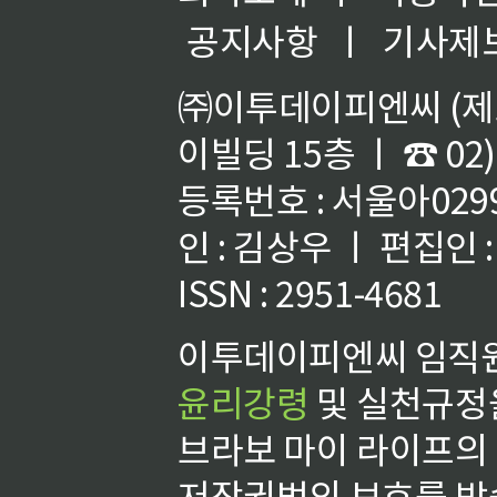
공지사항
ㅣ
기사제
㈜이투데이피엔씨 (제호
이빌딩 15층 ㅣ ☎ 02)
등록번호 : 서울아02992
인 : 김상우 ㅣ 편집인
ISSN : 2951-4681
이투데이피엔씨 임직원
윤리강령
및 실천규정을
브라보 마이 라이프의
저작권법의 보호를 받