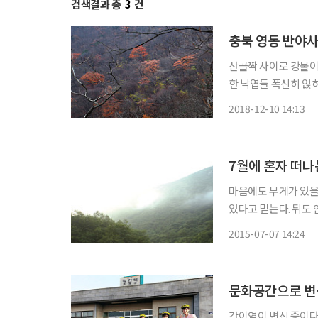
검색결과 총
3
건
충북 영동 반야
산골짝 사이로 강물이
한 낙엽들 폭신히 얹
풍이 산을 태우고 숲을
2018-12-10 14:13
7월에 혼자 떠나
마음에도 무게가 있을까
있다고 믿는다. 뒤도 
세월의 무게만큼 늘어진
2015-07-07 14:24
덩이 하나 앉아 있다,
문화공간으로 변
간이역이 변신 중이다. 충북 영동의 간이역인 황간역은 주말 여행객들로 북적거리고, 