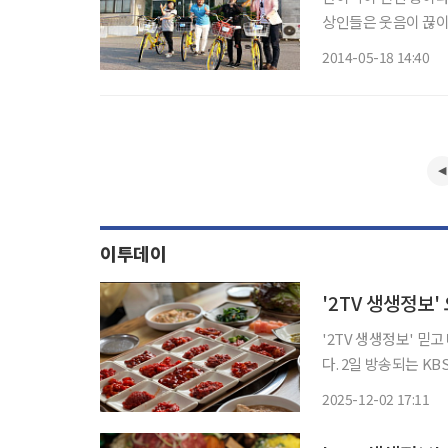
상인들은 웃음이 끊이질 않는다. 지난해 역사(驛舍)가 문화
다. 한산하기만 했던 대합실은
2014-05-18 14:40
강병규 역장이 부임하
이투데이
'2TV 생생정보' 
다. 2일 방송되는 KBS2 '2TV 생생정보'는 믿고 떠나는 스타의 고장 코너를 통해 논산을 찾아
각종 즐길 거리와 맛집을 소개한다. 방송은 온빛자연휴양
2025-12-02 17:11
한다. 맛집도 빠질