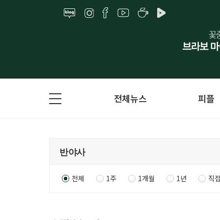
전체뉴스
피플
전체
1주
1개월
1년
직