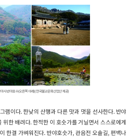
, 반야사 반야호수(오른쪽 아래)(한국불교문화산업단 제공)
그램이다. 한낮의 산행과 다른 맛과 멋을 선사한다. 반야
을 위한 배려다. 한적한 이 호숫가를 거닐면서 스스로에게
이 한결 가벼워진다. 반야호숫가, 관음전 오솔길, 편백나