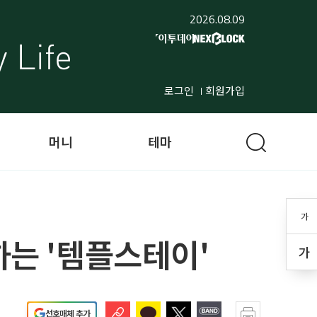
2026.08.09
로그인
회원가입
머니
테마
가
하는 '템플스테이'
가
선호매체 추가