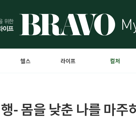
헬스
라이프
컬처
행- 몸을 낮춘 나를 마주