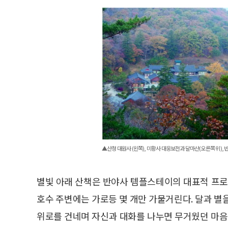
▲산청 대원사 (왼쪽), 미황사 대웅보전과 달마산(오른쪽 위)
별빛 아래 산책은 반야사 템플스테이의 대표적 프로
호수 주변에는 가로등 몇 개만 가물거린다. 달과 별
위로를 건네며 자신과 대화를 나누면 무거웠던 마음