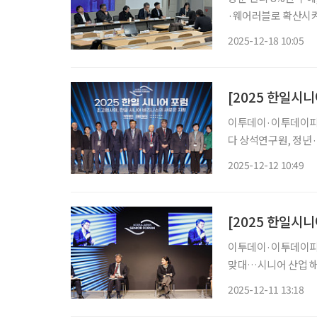
·웨어러블로 확산시켜야 초고령사회에서 ‘인공’지능의 역할로 ‘인간’다움 지
돌봄의 핵심인 ‘주거지에서
2025-12-18 10:05
반 건강·돌봄 생태계
이투데이·이투데이피엔씨
다 상석연구원, 정년·
모델 제언하기도 “정년
2025-12-12 10:49
어져 한국과 일본
이투데이·이투데이피엔씨 11일 ‘
맞대…시니어 산업 해법 모색 인구 구조 변화와 초고령사회 진입
있는 한국과 일본의 
2025-12-11 13:18
공지능(AI) 등 첨