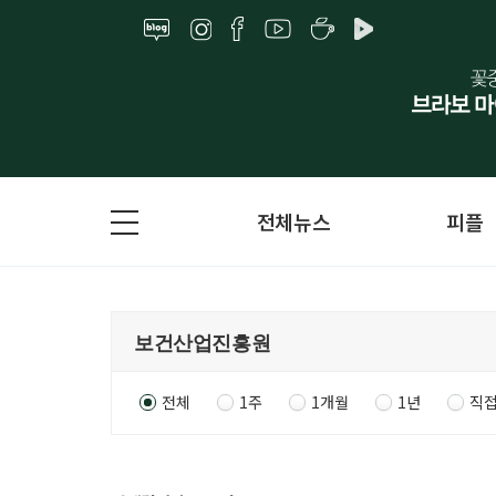
전체뉴스
피플
전체
1주
1개월
1년
직