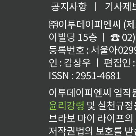
공지사항
ㅣ
기사제
㈜이투데이피엔씨 (제호
이빌딩 15층 ㅣ ☎ 02)
등록번호 : 서울아02992
인 : 김상우 ㅣ 편집인
ISSN : 2951-4681
이투데이피엔씨 임직원
윤리강령
및 실천규정을
브라보 마이 라이프의
저작권법의 보호를 받