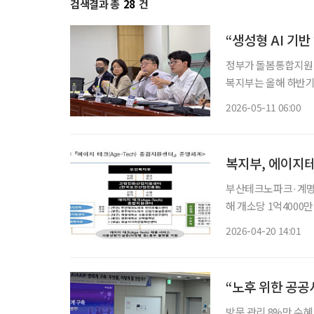
검색결과 총
28
건
“생성형 AI 기반
정부가 돌봄통합지원법
복지부는 올해 하반기 
어르신 건강관리, 정
2026-05-11 06:00
랫폼 사업을 추진하겠
복지부, 에이지
부산테크노파크·계명
해 개소당 1억4000만
대상 첨단기술 산업 육성에 본격적으로 
2026-04-20 14:01
고령자 대상 인공지능
“노후 위한 공공
방문 관리 8%만 수혜,