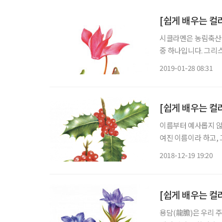
[쉽게 배우는 컬
시클라멘은 농림축산식
중 하나입니다. 그리스
실되면 꽃대가 나선형
2019-01-28 08:31
릴 때 입던 옷이 꽃으
[쉽게 배우는 
이름부터 예사롭지 않
여진 이름이라 하고, 
양에선 크리스마스 장
2018-12-19 19:20
럽울새가, 이 호랑가
니다. 이맘
[쉽게 배우는 컬
용담(龍膽)은 우리 주