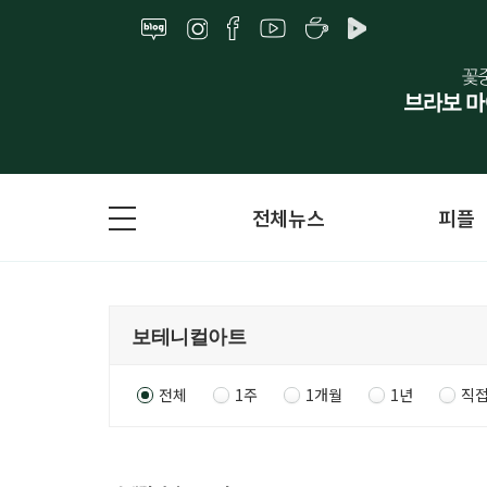
전체뉴스
피플
전체
1주
1개월
1년
직