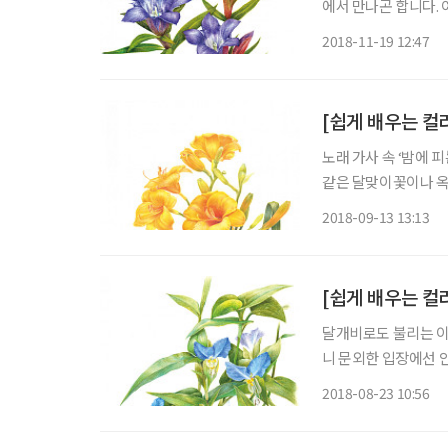
에서 만나곤 합니다.
용담의 꽃말은 ‘당신이
2018-11-19 12:47
시에서 헌신적 사랑을
[쉽게 배우는 컬
노래 가사 속 ‘밤에 
같은 달맞이꽃이나 옥
사실 다른 원추리들은
2018-09-13 13:13
녁에 피는 종이지요.
[쉽게 배우는 컬
달개비로도 불리는 이
니 문외한 입장에선 
닥풀)라는 이름이 와
2018-08-23 10:56
집으로 돌아갈 무렵 진