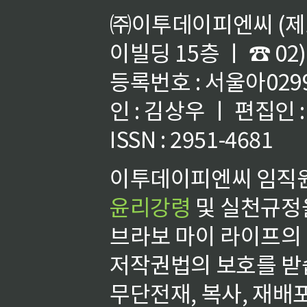
㈜이투데이피엔씨 (제호
이빌딩 15층 ㅣ ☎ 02)
등록번호 : 서울아02992
인 : 김상우 ㅣ 편집인
ISSN : 2951-4681
이투데이피엔씨 임직원
윤리강령
및 실천규정을
브라보 마이 라이프의
저작권법의 보호를 받
무단전재, 복사, 재배포