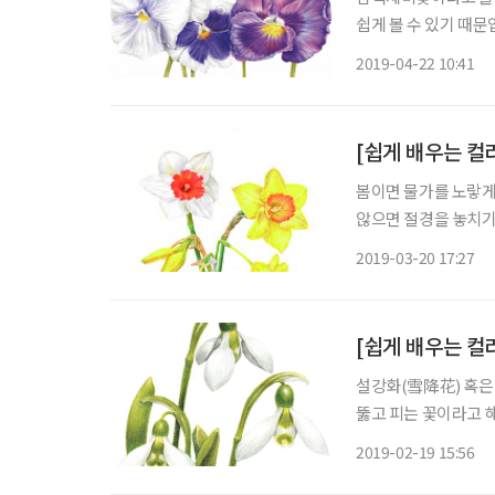
쉽게 볼 수 있기 때문
치 않게 접합니다. 
2019-04-22 10:41
에서 선호하기 때문이
[쉽게 배우는 컬
봄이면 물가를 노랗게
않으면 절경을 놓치기 
난 1월에는 제주 한
2019-03-20 17:27
축제가 열립니다. 또
[쉽게 배우는 컬
설강화(雪降花) 혹은
뚫고 피는 꽃이라고 
드, 스코틀랜드, 웨
2019-02-19 15:56
월에 이곳들을 방문한