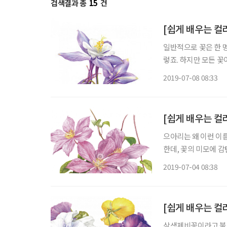
검색결과 총
15
건
[쉽게 배우는 컬
일반적으로 꽃은 한 
렇죠. 하지만 모든 
습니다. 6월에 본격
2019-07-08 08:33
꽃가루를 좋아해 꽃 
가지
[쉽게 배우는 컬
으아리는 왜 이런 이
한데, 꽃의 미모에 
쓸 정도였는데 워낙 
2019-07-04 08:38
다. 모델이 된 큰꽃
[쉽게 배우는 컬
삼색제비꽃이라고 불리