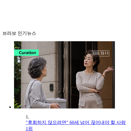
브라보 인기뉴스
1.
"후회하지 않으려면" 60세 넘어 끊어내야 할 사람
1위