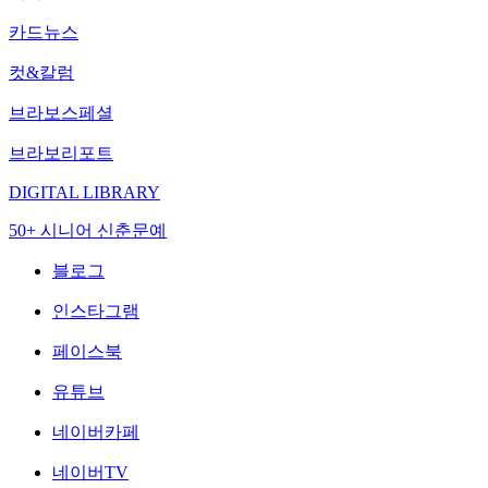
카드뉴스
컷&칼럼
브라보스페셜
브라보리포트
DIGITAL LIBRARY
50+ 시니어 신춘문예
블로그
인스타그램
페이스북
유튜브
네이버카페
네이버TV