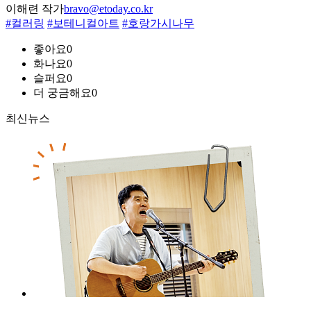
이해련 작가
bravo@etoday.co.kr
#컬러링
#보테니컬아트
#호랑가시나무
좋아요
0
화나요
0
슬퍼요
0
더 궁금해요
0
최신뉴스