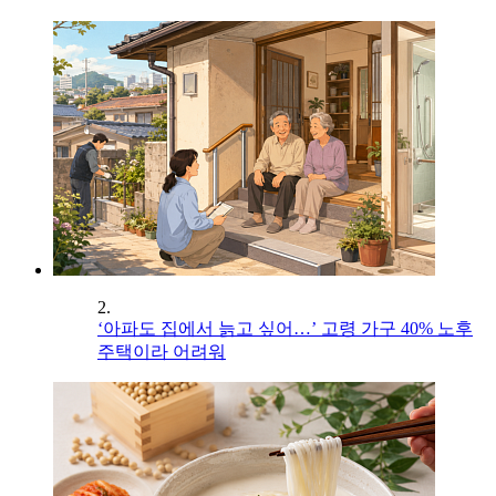
2.
‘아파도 집에서 늙고 싶어…’ 고령 가구 40% 노후
주택이라 어려워