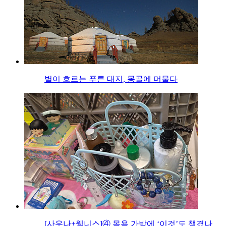
별이 흐르는 푸른 대지, 몽골에 머물다
[사우나+웰니스]④ 목욕 가방에 ‘이것’도 챙겼나