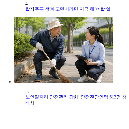
4.
팔자주름 생겨 고민이라면 지금 해야 할 일
5.
노인일자리 안전관리 강화, 안전전담인력 613명 첫
배치