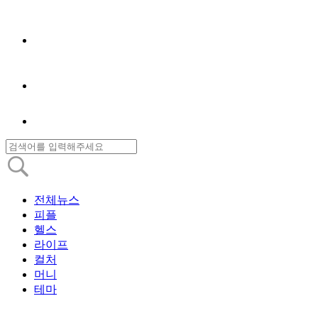
전체뉴스
피플
헬스
라이프
컬처
머니
테마