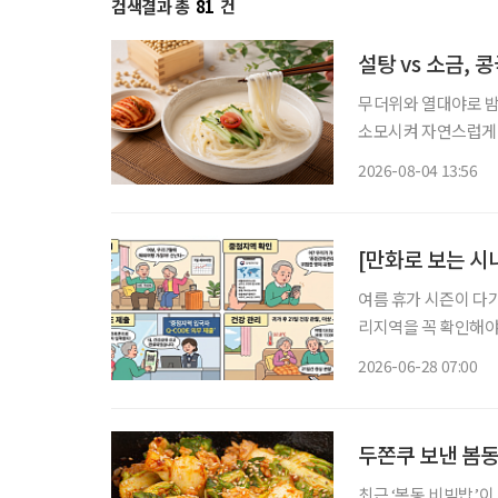
검색결과 총
81
건
설탕 vs 소금,
무더위와 열대야로 밤
소모시켜 자연스럽게 보양식을 찾게 만든다.
르지만, 시원하고 고소
2026-08-04 13:56
단순히 더위를 식히는
[만화로 보는 시
여름 휴가 시즌이 다
리지역을 꼭 확인해야 합니다. ​질병관리청이 전 세계 감염병 유행
부터 적용되는 ‘202
2026-06-28 07:00
관리지역’이란 치명률
두쫀쿠 보낸 봄동
최근 ‘봄동 비빔밥’이