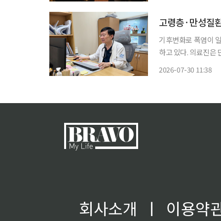
수액(TPN) ‘위너프
고령층·만성질환
기후변화로 폭염이 일
하고 있다. 의료진은 
속 예방수칙을 철저히 지켜야 한다고 당부
2026-07-30 11:38
중대경보가 발효된 가
회사소개
ㅣ
이용약