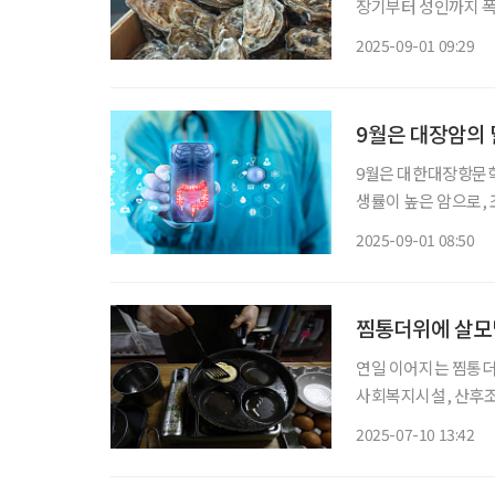
장기부터 성인까지 폭
가을철 대표 보양식으로 찾는 이가 많다. 한의학
2025-09-01 09:29
다. 단맛과 짠맛을 띠
9월은 대장암의 달
9월은 대한대장항문학
생률이 높은 암으로,
본부 국가암등록통계에 
2025-09-01 08:50
내에서 두 번째로 많이
찜통더위에 살모
연일 이어지는 찜통더
사회복지시설, 산후조
을 적발했다고 10일 밝혔다. 이번 점검은 노약자와 장애인, 아동, 산
2025-07-10 13:42
설의 위생관리 상태를