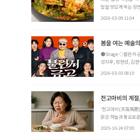
밥을 맛있게 먹는 장
텐츠 조회수는 500만
2026-03-09 11:04
봄을 여는 예술의
●Stage ◇불란서 금고 일정 3월 7일 ~ 5월 31일 장소 NOL 서경스퀘어 연출 장진 출연 신구,
성지루, 장현성, 김한결
10년 만에 선보이는 
2026-03-03 08:10
전기가 꺼지면 금고를
천고마비의 계절
‘천고마비(天高馬肥)’의 계절이 돌
맑은 하늘과 풍요로운
럼 본격적인 수확철에 접어
2025-10-24 07:00
요로워지면서 식욕이 