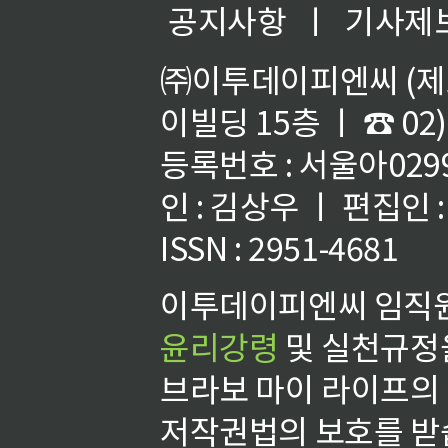
공지사항
ㅣ
기사제
㈜이투데이피엔씨 (제호
이빌딩 15층 ㅣ ☎ 02)
등록번호 : 서울아02992
인 : 김상우 ㅣ 편집인
ISSN : 2951-4681
이투데이피엔씨 임직원
윤리강령
및 실천규정을
브라보 마이 라이프의
저작권법의 보호를 받