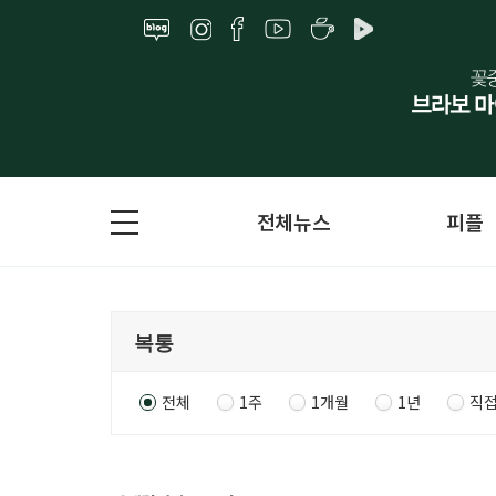
전체뉴스
피플
전체
1주
1개월
1년
직