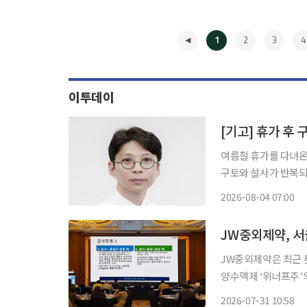
1
2
3
4
이투데이
[기고] 휴가 후
여름철 휴가를 다녀온
구토와 설사가 반복되고 
지 않은 육류, 해산물
2026-08-04 07:00
일 내 호전되지만, 
◀
JW중외제약은 최근 
양수액제 ‘위너프주’의 
에는 문을선 올리브내
2026-07-31 10:58