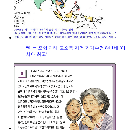
韓·日 포함 아태 고소득 지역 기대수명 84.1세 ‘아
시아 최고’