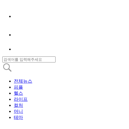
전체뉴스
피플
헬스
라이프
컬처
머니
테마