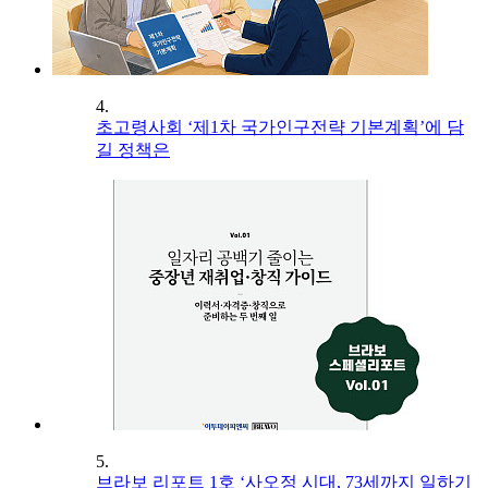
4.
초고령사회 ‘제1차 국가인구전략 기본계획’에 담
길 정책은
5.
브라보 리포트 1호 ‘사오정 시대, 73세까지 일하기