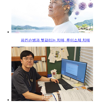
파킨슨병과 헷갈리는 치매, 루이소체 치매