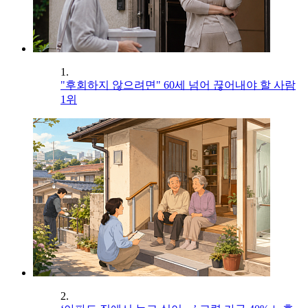
1.
"후회하지 않으려면" 60세 넘어 끊어내야 할 사람
1위
2.