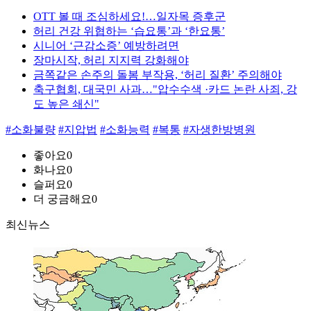
OTT 볼 때 조심하세요!…일자목 증후군
허리 건강 위협하는 ‘습요통’과 ‘한요통’
시니어 ‘근감소증’ 예방하려면
장마시작, 허리 지지력 강화해야
금쪽같은 손주의 돌봄 부작용, ‘허리 질환’ 주의해야
축구협회, 대국민 사과…"압수수색 ·카드 논란 사죄, 강
도 높은 쇄신"
#소화불량
#지압법
#소화능력
#복통
#자생한방병원
좋아요
0
화나요
0
슬퍼요
0
더 궁금해요
0
최신뉴스