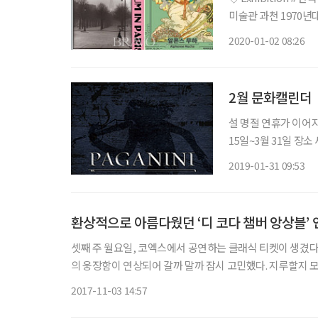
미술관 과천 1970년
이미지 장치’를 부제로
2020-01-02 08:26
인다. 시간성, 행위,
2월 문화캘린더
설 명절 연휴가 이어지는 2월,
15일~3월 31일 장소 세종M씨어터 천재 바이올리니스트 파가니니가 비운의 대가로 남게 된
이야기가 펼쳐진다. 파
2019-01-31 09:53
환상적으로 아름다웠던 ‘디 코다 챔버 앙상블’
셋째 주 월요일, 코엑스에서 공연하는 클래식 티켓이 생겼다
의 웅장함이 연상되어 갈까 말까 잠시 고민했다. 지루할지 모른다는 전제로 공연 좋아하는 후배에게 연락했더니 흔쾌히 좋다고 해서
동행해 같이 가게 되었다. 공연을 좋아하는 후배가 즐거워
2017-11-03 14:57