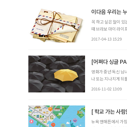
이다음 우리는 누
꼭 하고 싶은 말이 있
때 브라보 마이 라이
했던 오랜 벗을 그리
2017-04-13 15:29
영화가 중년 독신 남
나 또는 지나치게 뒤틀려 있거나. 김유준 영화 전문 프리랜서
독신들의 있을 법하지
2016-11-02 13:09
멜 깁슨이나 조지 클
뉴욕 맨해튼에서 가장