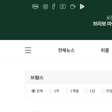
전체뉴스
피플
전체
1주
1개월
1년
직