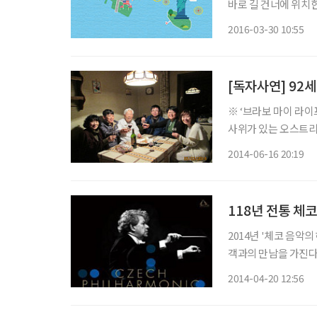
바로 길 건너에 위치
삼삼오오 즐겁게 대화
2016-03-30 10:55
해 있는 글로벌 금융
수들
[독자사연] 92
※ ‘브라보 마이 라이
사위가 있는 오스트리
긴 사연을 ‘브라보 마이 라이프’는 항상 기다립니다. 음악의
2014-06-16 20:19
스트리아에 다녀왔다.
118년 전통 체
2014년 '체코 음악
객과의 만남을 가진다. 체코필은 지난 1991년, 2001년에 한국을 찾아 체코 음악의 진수
린바 있다. 이어 5월
2014-04-20 12:56
1896년 1월 4일 