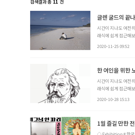
검색결과 총
11
건
글렌 굴드의 끝나
시간이 지나도 여전히
래식에 쉽게 접근해보자. 아래
을 넘어 뜨거운 날씨
2020-11-25 09:52
손끝에 닿는 것처럼 
한 여인을 위한 
시간이 지나도 여전히
래식에 쉽게 접근해보자. 아래의
목구비 그리고 휘날리
2020-10-28 15:13
앉아서 맥주를 홀짝거
1월 즐길 만한
◇ Exhibition # 한국 비디오 아트 7090: 시간 이미지 장치 일정 5월 31일까지 장소 국립현대