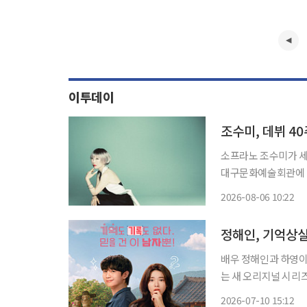
이투데이
조수미, 데뷔 4
소프라노 조수미가 세계
대구문화예술회관에 따
주년 기념 공연 '컨티뉴엄(Contin
2026-08-06 10:22
해 온 조수미의 40
정해인, 기억상실
배우 정해인과 하영이 기
는 새 오리지널 시리즈 
엿같은 사랑'은 기억
2026-07-10 15:12