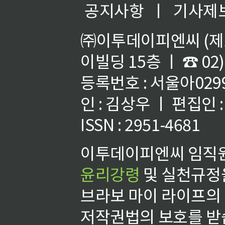
공지사항
ㅣ
기사제
㈜이투데이피엔씨 (제호
이빌딩 15층 ㅣ ☎ 02)
등록번호 : 서울아02992
인 : 김상우 ㅣ 편집인
ISSN : 2951-4681
이투데이피엔씨 임직원
윤리강령
및 실천규정을
브라보 마이 라이프의
저작권법의 보호를 받