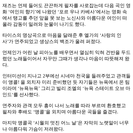
재즈는 언제 들어도 끈끈하게 필자를 사로잡는데 다음 곡인 영
화 ‘여인의 향기’에 나왔던 ‘포르 우나 카베사’에서는 영화 속
에서 탱고를 추던 앞을 못 보는 노신사와 아름다운 여인이 떠
올라 감동이 밀려와 눈물이 나기도 했다.
타이스의 명상곡으로 마음을 달래준 후 엘가의 ‘사랑의 인
사’가 연주되었고 생상스의 백조가 울려 퍼졌다.
언제인가 어린 날 피아노를 배우면서 열심히 익혀 건반을 두드
렸던 노래들이어서 자꾸만 그때가 생각나 마음이 따뜻해져 왔
다.
인터미션이 지나고 2부에선 시네마 천국을 들려주었고 관객들
이 앵콜! 을 외치자 미리 준비했던 듯 자기들은 뉴욕에서 온 팀
이라며 ‘뉴욕뉴욕’ 그리고 빌리 조엘의 ‘뉴욕 스테이트 오브 마
인드‘를 선사했다.
연주자와 관객 모두 흥이 나서 노래를 따라 부르며 환호했고
필자와 후배도 ‘앵콜’을 외치며 아름다운 곡들을 즐겼다.
마지막 앵콜곡 ‘시월의 멋진 어느 날’은 자막의 노랫말이 너무
나 아름다워 가슴이 저려왔다.