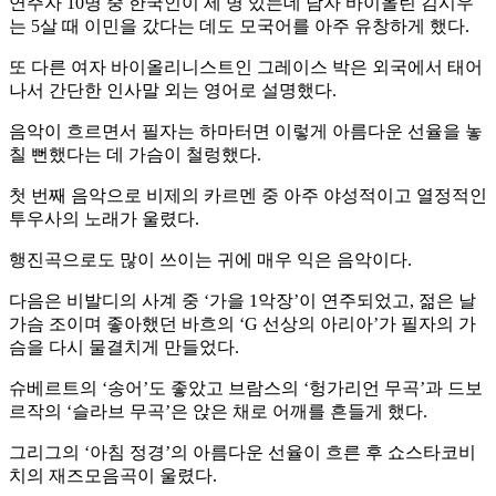
연주자 10명 중 한국인이 세 명 있는데 남자 바이올린 김시우
는 5살 때 이민을 갔다는 데도 모국어를 아주 유창하게 했다.
또 다른 여자 바이올리니스트인 그레이스 박은 외국에서 태어
나서 간단한 인사말 외는 영어로 설명했다.
음악이 흐르면서 필자는 하마터면 이렇게 아름다운 선율을 놓
칠 뻔했다는 데 가슴이 철렁했다.
첫 번째 음악으로 비제의 카르멘 중 아주 야성적이고 열정적인
투우사의 노래가 울렸다.
행진곡으로도 많이 쓰이는 귀에 매우 익은 음악이다.
다음은 비발디의 사계 중 ‘가을 1악장’이 연주되었고, 젊은 날
가슴 조이며 좋아했던 바흐의 ‘G 선상의 아리아’가 필자의 가
슴을 다시 물결치게 만들었다.
슈베르트의 ‘송어’도 좋았고 브람스의 ‘헝가리언 무곡’과 드보
르작의 ‘슬라브 무곡’은 앉은 채로 어깨를 흔들게 했다.
그리그의 ‘아침 정경’의 아름다운 선율이 흐른 후 쇼스타코비
치의 재즈모음곡이 울렸다.