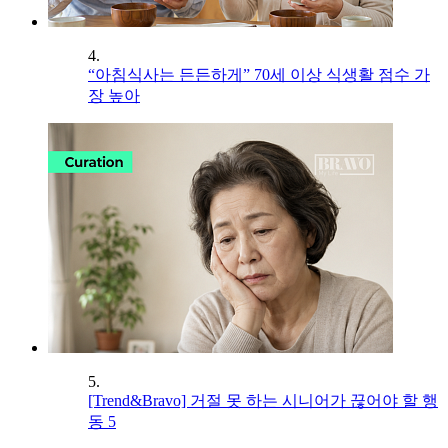
4.
“아침식사는 든든하게” 70세 이상 식생활 점수 가
장 높아
5.
[Trend&Bravo] 거절 못 하는 시니어가 끊어야 할 행
동 5