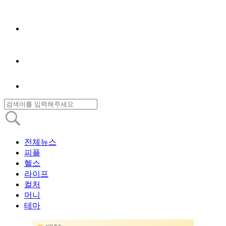
전체뉴스
피플
헬스
라이프
컬처
머니
테마