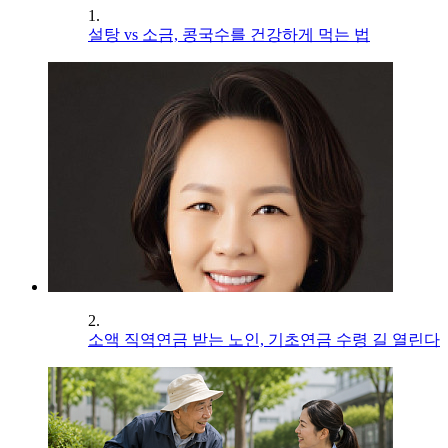
1.
설탕 vs 소금, 콩국수를 건강하게 먹는 법
2.
소액 직역연금 받는 노인, 기초연금 수령 길 열린다