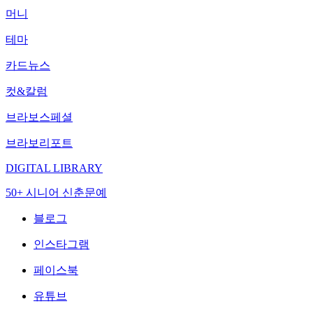
머니
테마
카드뉴스
컷&칼럼
브라보스페셜
브라보리포트
DIGITAL LIBRARY
50+ 시니어 신춘문예
블로그
인스타그램
페이스북
유튜브