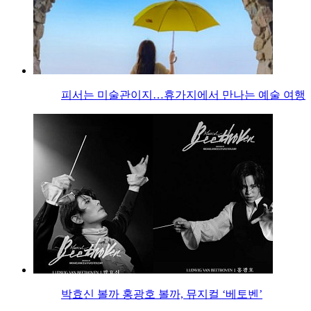
피서는 미술관이지…휴가지에서 만나는 예술 여행
박효신 볼까 홍광호 볼까, 뮤지컬 ‘베토벤’