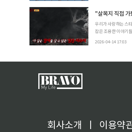
대 과징금을 부과받은
"살목지 직접 가
우리가 사랑하는 스타
잡은 조용한 이야기들. '엔터로그'에서
우드 영화 '프로젝트 
2026-04-14 17:03
어가고 있고요. '왕과 
회사소개
ㅣ
이용약