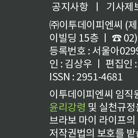
공지사항
ㅣ
기사제
㈜이투데이피엔씨 (제호
이빌딩 15층 ㅣ ☎ 02)
등록번호 : 서울아02992
인 : 김상우 ㅣ 편집인
ISSN : 2951-4681
이투데이피엔씨 임직원
윤리강령
및 실천규정을
브라보 마이 라이프의
저작권법의 보호를 받