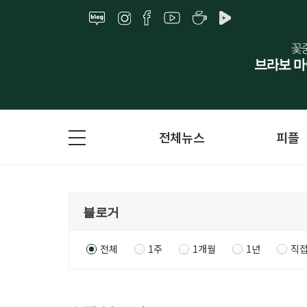
전체뉴스
피플
전체
1주
1개월
1년
직