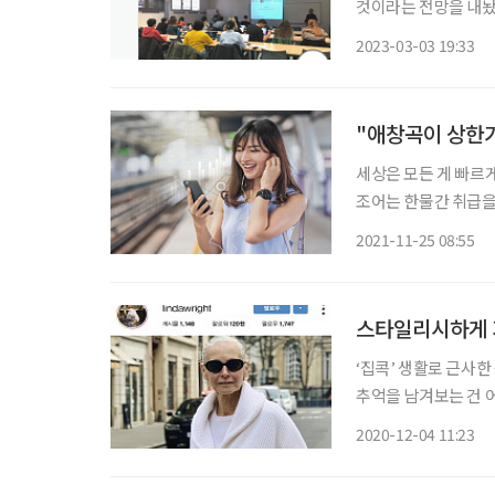
것이라는 전망을 내놨다.
Ageing Unequa
2023-03-03 19:33
"애창곡이 상한가
세상은 모든 게 빠르게
조어는 한물간 취급을
할까? 빠르게 흘러가
2021-11-25 08:55
스타일리시하게
‘집콕’ 생활로 근사한
추억을 남겨보는 건 어
옷을 차려입은 뒤 모
2020-12-04 11:23
계에서 알아주는 시니