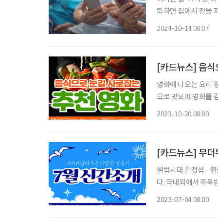
퇴하면 집에서 잠을 자
브 시니어의 여가 보
2024-10-14 08:07
[카드뉴스] 음식
영화에 나오는 요리 장면은 입맛을 돋게 
으로 맛보며 영화를 감상하자. 아메리칸 셰프(2015) 티빙, 왓챠,
주인공은 레스토랑 오
2023-10-20 08:00
화 바탕 영화로 몰입
[카드뉴스] 무더
셀럽시대 김정섭 · 
다. 국내외에서 주목
했다. 돈 버는 로컬 야나기하라 히데야 · 더가능연구소 지역 컨설턴트인 저자의 참여로 인구
2023-07-04 08:00
4000명의 작은 마을이