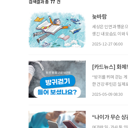
검색결과 총
77
건
늦바람
세상은 인연과 행운으
생긴 내 모습도 이와 
일은 운이 7할, 실력
2025-12-27 06:00
면 그날의 승리자는 
[카드뉴스] 화제의
“방귀를 뀌며 걷는 게
한 건강 루틴은 실제로 
가볍게 걷는 행동으로
2025-05-09 08:30
이 이어지고 있다. 최
“나이가 무슨 상
여가란 일·가사 등 